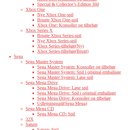
Special & Collector’s Edition 360
Xbox One
Nye Xbox One-spil
Brugte Xbox One-spil
Xbox One: Konsoller og tilbehør
Xbox Series X
Brugte Xbox Series-spil
Nye Xbox Series-spil
Xbox Series-tilbehør(Ny)
Xbox Series-tilbehør(Brugt)
Sega
Sega Master System
Sega Master System: Konsoller og tilbehør
Sega Master System: Spil i original emballage
Sega Master System: Løse spil
Sega Mega Drive
Sega Mega Drive: Løse spil
Sega Mega Drive: Spil i original emballage
Sega Mega Drive: Konsoller og tilbehør
Udlejningsspil(Sega Mega)
Sega Mega CD
Sega Mega CD: Spil
32X
Saturn
Saturn: Spil