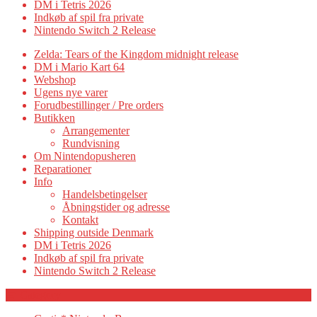
DM i Tetris 2026
Indkøb af spil fra private
Nintendo Switch 2 Release
Zelda: Tears of the Kingdom midnight release
DM i Mario Kart 64
Webshop
Ugens nye varer
Forudbestillinger / Pre orders
Butikken
Arrangementer
Rundvisning
Om Nintendopusheren
Reparationer
Info
Handelsbetingelser
Åbningstider og adresse
Kontakt
Shipping outside Denmark
DM i Tetris 2026
Indkøb af spil fra private
Nintendo Switch 2 Release
Category