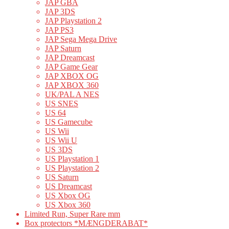
JAP GBA
JAP 3DS
JAP Playstation 2
JAP PS3
JAP Sega Mega Drive
JAP Saturn
JAP Dreamcast
JAP Game Gear
JAP XBOX OG
JAP XBOX 360
UK/PAL A NES
US SNES
US 64
US Gamecube
US Wii
US Wii U
US 3DS
US Playstation 1
US Playstation 2
US Saturn
US Dreamcast
US Xbox OG
US Xbox 360
Limited Run, Super Rare mm
Box protectors *MÆNGDERABAT*