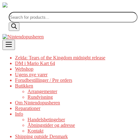
Products
search
Skip
to
content
Zelda: Tears of the Kingdom midnight release
DM i Mario Kart 64
Webshop
Ugens nye varer
Forudbestillinger / Pre orders
Butikken
Arrangementer
Rundvisning
Om Nintendopusheren
Reparationer
Info
Handelsbetingelser
Åbningstider og adresse
Kontakt
Shipping outside Denmark