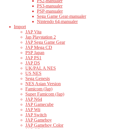
PS2-manualer
PS3-manualer
PSP-manualer
Sega Game Gear-manualer
Nintendo 64-manualer
Import
JAP Vita
Jap Playstation 2
JAP Sega Game Gear
JAP Mega CD
PSP Japan
JAP PS1
JAP DS
UK/PAL A NES
US NES
Sega Genesis
NES Asian Version
Famicom (Jap)
Super Famicom (Jap)
JAP N64
JAP Gamecube
JAP Wii
JAP Switch
JAP Gameboy
JAP Gameboy Color