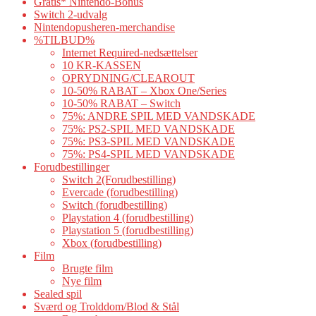
Gratis* Nintendo-Bonus
Switch 2-udvalg
Nintendopusheren-merchandise
%TILBUD%
Internet Required-nedsættelser
10 KR-KASSEN
OPRYDNING/CLEAROUT
10-50% RABAT – Xbox One/Series
10-50% RABAT – Switch
75%: ANDRE SPIL MED VANDSKADE
75%: PS2-SPIL MED VANDSKADE
75%: PS3-SPIL MED VANDSKADE
75%: PS4-SPIL MED VANDSKADE
Forudbestillinger
Switch 2(Forudbestilling)
Evercade (forudbestilling)
Switch (forudbestilling)
Playstation 4 (forudbestilling)
Playstation 5 (forudbestilling)
Xbox (forudbestilling)
Film
Brugte film
Nye film
Sealed spil
Sværd og Trolddom/Blod & Stål