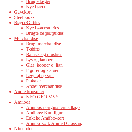
Brugte bøger
Nye bøger
Gavekort
Steelbooks
Bøger/Guides
Nye bøger/guides
Brugte bøger/guides
Merchandise
Brugt merchandise
T-shirts
Bamser og plushies
Lys og lamper
Glas, kopper o. lign
Figurer og statuer
Legetøj og spil
Plakater
Andet merchandise
Andre konsoller
NEO GEO MVS
Amiibos
Amiibos i original emballage
Amiibos: Kun figur
Enkelte Amiibo-kort
Amiibo-kort: Animal Crossing
Nintendo