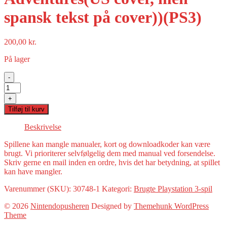
spansk tekst på cover))(PS3)
200,00
kr.
På lager
-
Pac-
Man
+
and
Tilføj til kurv
the
Ghostly
Beskrivelse
Adventures(US
cover,
Spillene kan mangle manualer, kort og downloadkoder kan være
men
brugt. Vi prioriterer selvfølgelig dem med manual ved forsendelse.
spansk
Skriv gerne en mail inden en ordre, hvis det har betydning, at spillet
tekst
kan have mangler.
på
cover))
Varenummer (SKU):
30748-1
Kategori:
Brugte Playstation 3-spil
(PS3)
antal
© 2026
Nintendopusheren
Designed by
Themehunk WordPress
Theme