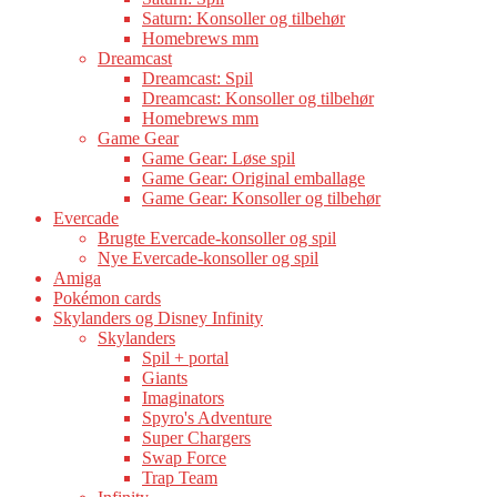
Saturn: Konsoller og tilbehør
Homebrews mm
Dreamcast
Dreamcast: Spil
Dreamcast: Konsoller og tilbehør
Homebrews mm
Game Gear
Game Gear: Løse spil
Game Gear: Original emballage
Game Gear: Konsoller og tilbehør
Evercade
Brugte Evercade-konsoller og spil
Nye Evercade-konsoller og spil
Amiga
Pokémon cards
Skylanders og Disney Infinity
Skylanders
Spil + portal
Giants
Imaginators
Spyro's Adventure
Super Chargers
Swap Force
Trap Team