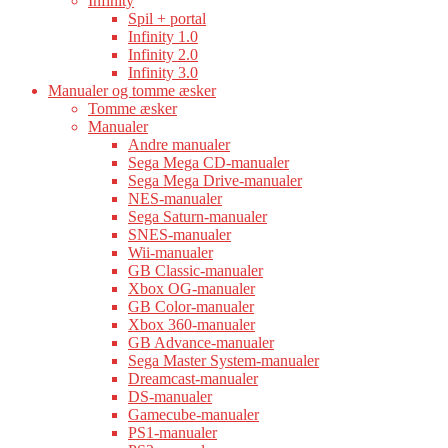
Infinity
Spil + portal
Infinity 1.0
Infinity 2.0
Infinity 3.0
Manualer og tomme æsker
Tomme æsker
Manualer
Andre manualer
Sega Mega CD-manualer
Sega Mega Drive-manualer
NES-manualer
Sega Saturn-manualer
SNES-manualer
Wii-manualer
GB Classic-manualer
Xbox OG-manualer
GB Color-manualer
Xbox 360-manualer
GB Advance-manualer
Sega Master System-manualer
Dreamcast-manualer
DS-manualer
Gamecube-manualer
PS1-manualer