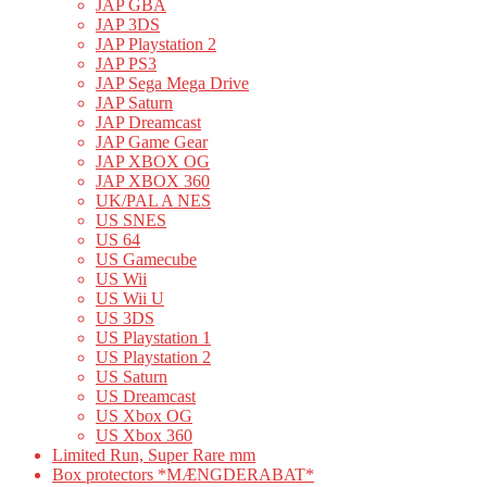
JAP GBA
JAP 3DS
JAP Playstation 2
JAP PS3
JAP Sega Mega Drive
JAP Saturn
JAP Dreamcast
JAP Game Gear
JAP XBOX OG
JAP XBOX 360
UK/PAL A NES
US SNES
US 64
US Gamecube
US Wii
US Wii U
US 3DS
US Playstation 1
US Playstation 2
US Saturn
US Dreamcast
US Xbox OG
US Xbox 360
Limited Run, Super Rare mm
Box protectors *MÆNGDERABAT*