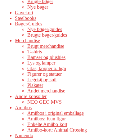
Brugte bøger
Nye bøger
Gavekort
Steelbooks
Bøger/Guides
Nye bøger/guides
Brugte bøger/guides
Merchandise
Brugt merchandise
T-shirts
Bamser og plushies
Lys og lamper
Glas, kopper o. lign
Figurer og statuer
Legetøj og spil
Plakater
Andet merchandise
Andre konsoller
NEO GEO MVS
Amiibos
Amiibos i original emballage
Amiibos: Kun figur
Enkelte Amiibo-kort
Amiibo-kort: Animal Crossing
Nintendo