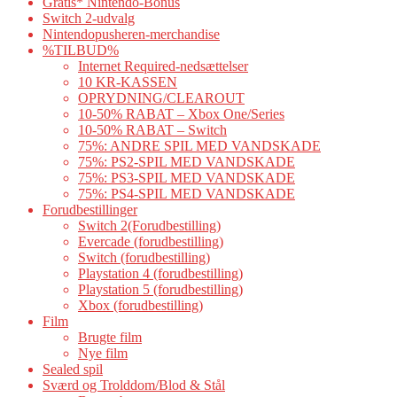
Gratis* Nintendo-Bonus
Switch 2-udvalg
Nintendopusheren-merchandise
%TILBUD%
Internet Required-nedsættelser
10 KR-KASSEN
OPRYDNING/CLEAROUT
10-50% RABAT – Xbox One/Series
10-50% RABAT – Switch
75%: ANDRE SPIL MED VANDSKADE
75%: PS2-SPIL MED VANDSKADE
75%: PS3-SPIL MED VANDSKADE
75%: PS4-SPIL MED VANDSKADE
Forudbestillinger
Switch 2(Forudbestilling)
Evercade (forudbestilling)
Switch (forudbestilling)
Playstation 4 (forudbestilling)
Playstation 5 (forudbestilling)
Xbox (forudbestilling)
Film
Brugte film
Nye film
Sealed spil
Sværd og Trolddom/Blod & Stål