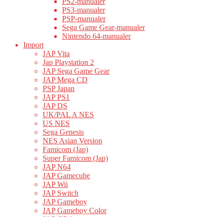
PS2-manualer
PS3-manualer
PSP-manualer
Sega Game Gear-manualer
Nintendo 64-manualer
Import
JAP Vita
Jap Playstation 2
JAP Sega Game Gear
JAP Mega CD
PSP Japan
JAP PS1
JAP DS
UK/PAL A NES
US NES
Sega Genesis
NES Asian Version
Famicom (Jap)
Super Famicom (Jap)
JAP N64
JAP Gamecube
JAP Wii
JAP Switch
JAP Gameboy
JAP Gameboy Color