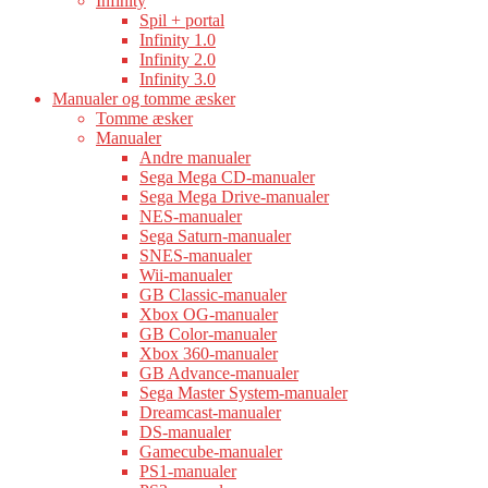
Infinity
Spil + portal
Infinity 1.0
Infinity 2.0
Infinity 3.0
Manualer og tomme æsker
Tomme æsker
Manualer
Andre manualer
Sega Mega CD-manualer
Sega Mega Drive-manualer
NES-manualer
Sega Saturn-manualer
SNES-manualer
Wii-manualer
GB Classic-manualer
Xbox OG-manualer
GB Color-manualer
Xbox 360-manualer
GB Advance-manualer
Sega Master System-manualer
Dreamcast-manualer
DS-manualer
Gamecube-manualer
PS1-manualer