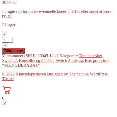
20,00
kr.
I brugte spil formodes eventuelle koder til DLC eller andet at være
brugt.
På lager
-
Originalt
Switch
+
2
Tilføj til kurv
Cover
Varenummer (SKU):
20045-1-1-1
Kategorier:
Tomme æsker
,
-
Switch 2: Konsoller og tilbehør
,
Switch 2-udvalg
,
Box protectors
TOMT
*MÆNGDERABAT*
COVER
antal
© 2026
Nintendopusheren
Designed by
Themehunk WordPress
Theme
0