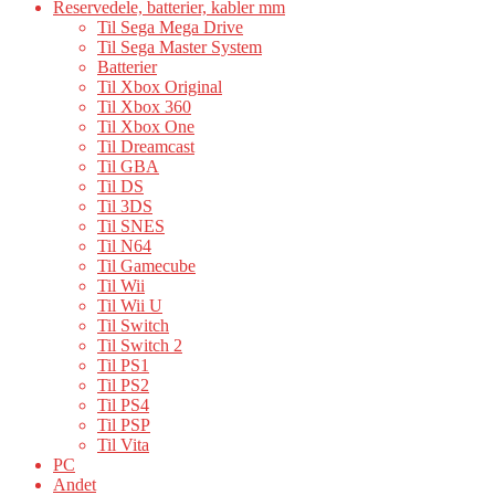
Reservedele, batterier, kabler mm
Til Sega Mega Drive
Til Sega Master System
Batterier
Til Xbox Original
Til Xbox 360
Til Xbox One
Til Dreamcast
Til GBA
Til DS
Til 3DS
Til SNES
Til N64
Til Gamecube
Til Wii
Til Wii U
Til Switch
Til Switch 2
Til PS1
Til PS2
Til PS4
Til PSP
Til Vita
PC
Andet