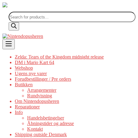
Products
search
Skip
to
content
Zelda: Tears of the Kingdom midnight release
DM i Mario Kart 64
Webshop
Ugens nye varer
Forudbestillinger / Pre orders
Butikken
Arrangementer
Rundvisning
Om Nintendopusheren
Reparationer
Info
Handelsbetingelser
Åbningstider og adresse
Kontakt
Shipping outside Denmark