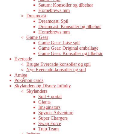
Saturn: Konsoller og tilbehør
Homebrews mm
Dreamcast
Dreamcast: Spil
Dreamcast: Konsoller og tilbehør
Homebrews mm
Game Gear
Game Gear: Løse spil
Game Gear: Original emballage
Game Gear: Konsoller og tilbehør
Evercade
Brugte Evercade-konsoller og spil
Nye Evercade-konsoller og spil
Amiga
Pokémon cards
Skylanders og Disney Infinity
Skylanders
Spil + portal
Giants
Imaginators
Spyro's Adventure
Super Chargers
Swap Force
Trap Team