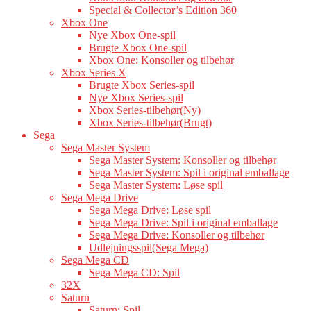
Special & Collector’s Edition 360
Xbox One
Nye Xbox One-spil
Brugte Xbox One-spil
Xbox One: Konsoller og tilbehør
Xbox Series X
Brugte Xbox Series-spil
Nye Xbox Series-spil
Xbox Series-tilbehør(Ny)
Xbox Series-tilbehør(Brugt)
Sega
Sega Master System
Sega Master System: Konsoller og tilbehør
Sega Master System: Spil i original emballage
Sega Master System: Løse spil
Sega Mega Drive
Sega Mega Drive: Løse spil
Sega Mega Drive: Spil i original emballage
Sega Mega Drive: Konsoller og tilbehør
Udlejningsspil(Sega Mega)
Sega Mega CD
Sega Mega CD: Spil
32X
Saturn
Saturn: Spil