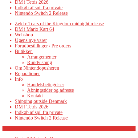
DM i Tetris 2026
Indkøb af spil fra private
Nintendo Switch 2 Release
Zelda: Tears of the Kingdom midnight release
DM i Mario Kart 64
Webshop
Ugens nye varer
Forudbestillinger / Pre orders
Butikken
Arrangementer
Rundvisning
Om Nintendopusheren
Reparationer
Info
Handelsbetingelser
Åbningstider og adresse
Kontakt
Shipping outside Denmark
DM i Tetris 2026
Indkøb af spil fra private
Nintendo Switch 2 Release
Category