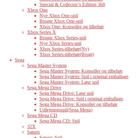
Special & Collector’s Edition 360
Xbox One
Nye Xbox One-spil
Brugte Xbox One-spil
Xbox One: Konsoller og tilbehør
Xbox Series X
Brugte Xbox Series-spil
Nye Xbox Series-spil
Xbox Series-tilbehør(Ny)
Xbox Series-tilbehør(Brugt)
Sega
Sega Master System
Sega Master System: Konsoller og tilbehør
Sega Master System: Spil i original emballage
Sega Master System: Løse spil
Sega Mega Drive
Sega Mega Drive: Løse spil
Sega Mega Drive: Spil i original emballage
Sega Mega Drive: Konsoller og tilbehør
Udlejningsspil(Sega Mega)
Sega Mega CD
Sega Mega CD: Spil
32X
Saturn
Saturn: Spil