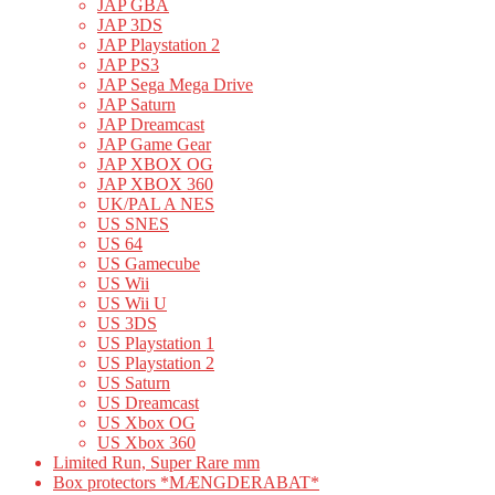
JAP GBA
JAP 3DS
JAP Playstation 2
JAP PS3
JAP Sega Mega Drive
JAP Saturn
JAP Dreamcast
JAP Game Gear
JAP XBOX OG
JAP XBOX 360
UK/PAL A NES
US SNES
US 64
US Gamecube
US Wii
US Wii U
US 3DS
US Playstation 1
US Playstation 2
US Saturn
US Dreamcast
US Xbox OG
US Xbox 360
Limited Run, Super Rare mm
Box protectors *MÆNGDERABAT*