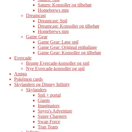
Saturn: Konsoller og tilbehør
Homebrews mm
Dreamcast
Dreamcast: Spil
Dreamcast: Konsoller og tilbehør
Homebrews mm
Game Gear
Game Gear: Løse spil
Game Gear: Original emballage
Game Gear: Konsoller og tilbehør
Evercade
Brugte Evercade-konsoller og spil
Nye Evercade-konsoller og spil
Amiga
Pokémon cards
Skylanders og Disney Infinity
Skylanders
Spil + portal
Giants
Imaginators
Spyro's Adventure
Super Chargers
Swap Force
Trap Team