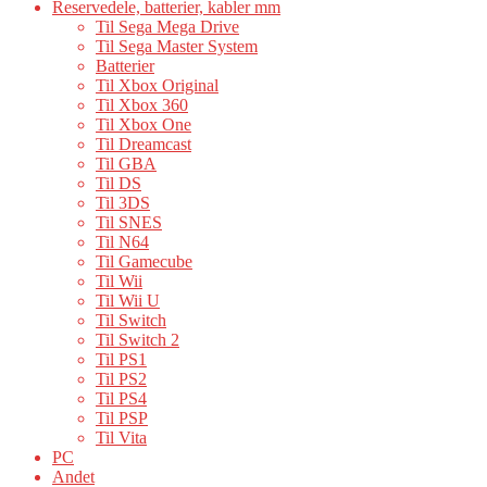
Reservedele, batterier, kabler mm
Til Sega Mega Drive
Til Sega Master System
Batterier
Til Xbox Original
Til Xbox 360
Til Xbox One
Til Dreamcast
Til GBA
Til DS
Til 3DS
Til SNES
Til N64
Til Gamecube
Til Wii
Til Wii U
Til Switch
Til Switch 2
Til PS1
Til PS2
Til PS4
Til PSP
Til Vita
PC
Andet