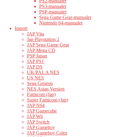
PS2-manualer
PS3-manualer
PSP-manualer
Sega Game Gear-manualer
Nintendo 64-manualer
Import
JAP Vita
Jap Playstation 2
JAP Sega Game Gear
JAP Mega CD
PSP Japan
JAP PS1
JAP DS
UK/PAL A NES
US NES
Sega Genesis
NES Asian Version
Famicom (Jap)
Super Famicom (Jap)
JAP N64
JAP Gamecube
JAP Wii
JAP Switch
JAP Gameboy
JAP Gameboy Color