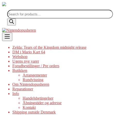
Products
search
Skip
to
content
Zelda: Tears of the Kingdom midnight release
DM i Mario Kart 64
Webshop
Ugens nye varer
Forudbestillinger / Pre orders
Butikken
Arrangementer
Rundvisning
Om Nintendopusheren
Reparationer
Info
Handelsbetingelser
Åbningstider og adresse
Kontakt
Shipping outside Denmark