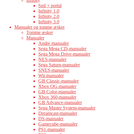
Infinity
Spil + portal
Infinity 1.0
Infinity 2.0
Infinity 3.0
Manualer og tomme æsker
Tomme æsker
Manualer
Andre manualer
Sega Mega CD-manualer
Sega Mega Drive-manualer
NES-manualer
Sega Saturn-manualer
SNES-manualer
Wii-manualer
GB Classic-manualer
Xbox OG-manualer
GB Color-manualer
Xbox 360-manualer
GB Advance-manualer
Sega Master System-manualer
Dreamcast-manualer
DS-manualer
Gamecube-manualer
PS1-manualer