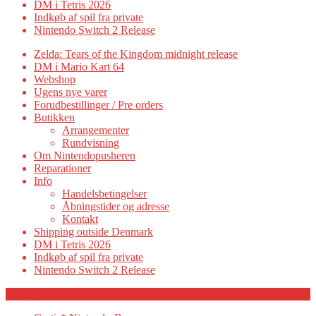
DM i Tetris 2026
Indkøb af spil fra private
Nintendo Switch 2 Release
Zelda: Tears of the Kingdom midnight release
DM i Mario Kart 64
Webshop
Ugens nye varer
Forudbestillinger / Pre orders
Butikken
Arrangementer
Rundvisning
Om Nintendopusheren
Reparationer
Info
Handelsbetingelser
Åbningstider og adresse
Kontakt
Shipping outside Denmark
DM i Tetris 2026
Indkøb af spil fra private
Nintendo Switch 2 Release
Category