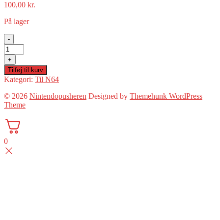
100,00
kr.
På lager
-
Ny
stick
+
til
Tilføj til kurv
Nintendo
Kategori:
Til N64
64(uoriginal)
antal
© 2026
Nintendopusheren
Designed by
Themehunk WordPress
Theme
0