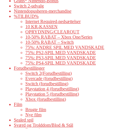
Gratis* Nintendo-Bonus
Switch 2-udvalg
Nintendopusheren-merchandise
%TILBUD%
Internet Required-nedsættelser
10 KR-KASSEN
OPRYDNING/CLEAROUT
10-50% RABAT – Xbox One/Series
10-50% RABAT – Switch
75%: ANDRE SPIL MED VANDSKADE
75%: PS2-SPIL MED VANDSKADE
75%: PS3-SPIL MED VANDSKADE
75%: PS4-SPIL MED VANDSKADE
Forudbestillinger
Switch 2(Forudbestilling)
Evercade (forudbestilling)
Switch (forudbestilling)
Playstation 4 (forudbestilling)
Playstation 5 (forudbestilling)
Xbox (forudbestilling)
Film
Brugte film
Nye film
Sealed spil
Sværd og Trolddom/Blod & Stål