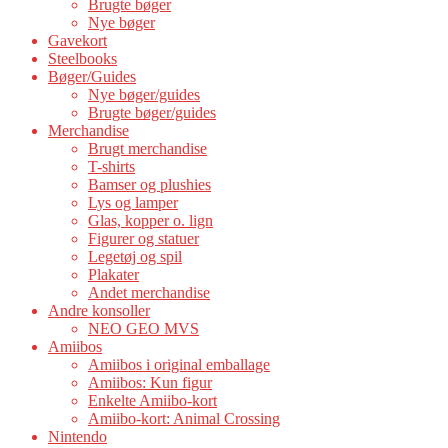
Brugte bøger
Nye bøger
Gavekort
Steelbooks
Bøger/Guides
Nye bøger/guides
Brugte bøger/guides
Merchandise
Brugt merchandise
T-shirts
Bamser og plushies
Lys og lamper
Glas, kopper o. lign
Figurer og statuer
Legetøj og spil
Plakater
Andet merchandise
Andre konsoller
NEO GEO MVS
Amiibos
Amiibos i original emballage
Amiibos: Kun figur
Enkelte Amiibo-kort
Amiibo-kort: Animal Crossing
Nintendo