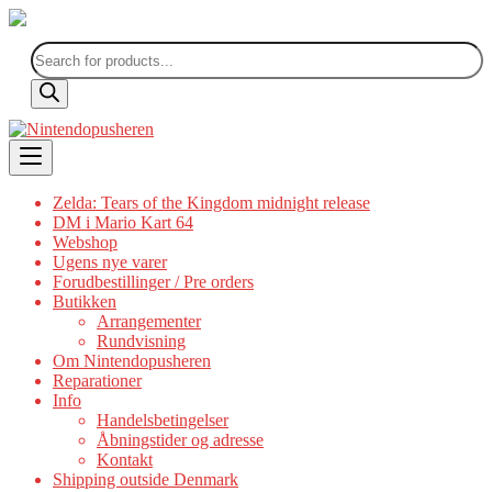
Products
search
Skip
to
content
Zelda: Tears of the Kingdom midnight release
DM i Mario Kart 64
Webshop
Ugens nye varer
Forudbestillinger / Pre orders
Butikken
Arrangementer
Rundvisning
Om Nintendopusheren
Reparationer
Info
Handelsbetingelser
Åbningstider og adresse
Kontakt
Shipping outside Denmark