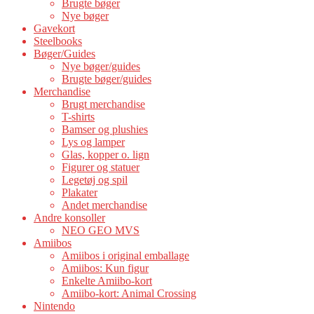
Brugte bøger
Nye bøger
Gavekort
Steelbooks
Bøger/Guides
Nye bøger/guides
Brugte bøger/guides
Merchandise
Brugt merchandise
T-shirts
Bamser og plushies
Lys og lamper
Glas, kopper o. lign
Figurer og statuer
Legetøj og spil
Plakater
Andet merchandise
Andre konsoller
NEO GEO MVS
Amiibos
Amiibos i original emballage
Amiibos: Kun figur
Enkelte Amiibo-kort
Amiibo-kort: Animal Crossing
Nintendo