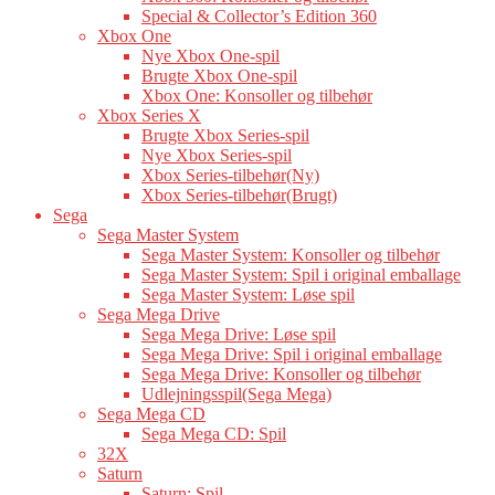
Special & Collector’s Edition 360
Xbox One
Nye Xbox One-spil
Brugte Xbox One-spil
Xbox One: Konsoller og tilbehør
Xbox Series X
Brugte Xbox Series-spil
Nye Xbox Series-spil
Xbox Series-tilbehør(Ny)
Xbox Series-tilbehør(Brugt)
Sega
Sega Master System
Sega Master System: Konsoller og tilbehør
Sega Master System: Spil i original emballage
Sega Master System: Løse spil
Sega Mega Drive
Sega Mega Drive: Løse spil
Sega Mega Drive: Spil i original emballage
Sega Mega Drive: Konsoller og tilbehør
Udlejningsspil(Sega Mega)
Sega Mega CD
Sega Mega CD: Spil
32X
Saturn
Saturn: Spil