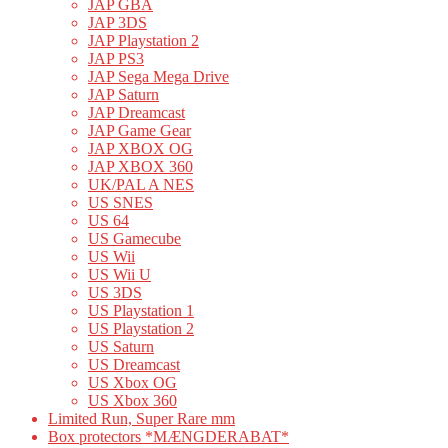
JAP GBA
JAP 3DS
JAP Playstation 2
JAP PS3
JAP Sega Mega Drive
JAP Saturn
JAP Dreamcast
JAP Game Gear
JAP XBOX OG
JAP XBOX 360
UK/PAL A NES
US SNES
US 64
US Gamecube
US Wii
US Wii U
US 3DS
US Playstation 1
US Playstation 2
US Saturn
US Dreamcast
US Xbox OG
US Xbox 360
Limited Run, Super Rare mm
Box protectors *MÆNGDERABAT*