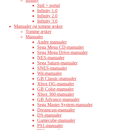
Infinity
Spil + portal
Infinity 1.0
Infinity 2.0
Infinity 3.0
Manualer og tomme æsker
Tomme æsker
Manualer
Andre manualer
Sega Mega CD-manualer
Sega Mega Drive-manualer
NES-manualer
Sega Saturn-manualer
SNES-manualer
Wii-manualer
GB Classic-manualer
Xbox OG-manualer
GB Color-manualer
Xbox 360-manualer
GB Advance-manualer
Sega Master System-manualer
Dreamcast-manualer
DS-manualer
Gamecube-manualer
PS1-manualer