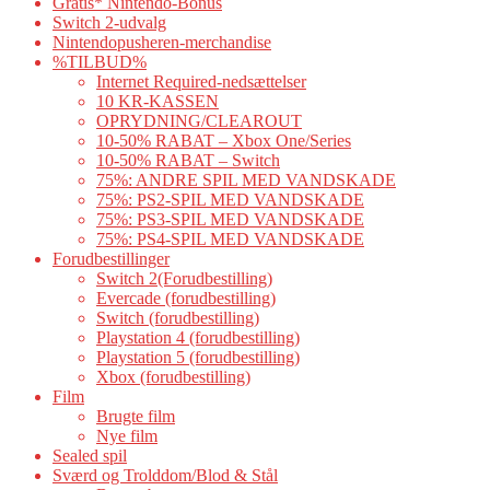
Gratis* Nintendo-Bonus
Switch 2-udvalg
Nintendopusheren-merchandise
%TILBUD%
Internet Required-nedsættelser
10 KR-KASSEN
OPRYDNING/CLEAROUT
10-50% RABAT – Xbox One/Series
10-50% RABAT – Switch
75%: ANDRE SPIL MED VANDSKADE
75%: PS2-SPIL MED VANDSKADE
75%: PS3-SPIL MED VANDSKADE
75%: PS4-SPIL MED VANDSKADE
Forudbestillinger
Switch 2(Forudbestilling)
Evercade (forudbestilling)
Switch (forudbestilling)
Playstation 4 (forudbestilling)
Playstation 5 (forudbestilling)
Xbox (forudbestilling)
Film
Brugte film
Nye film
Sealed spil
Sværd og Trolddom/Blod & Stål