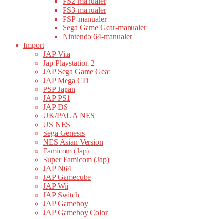
PS2-manualer
PS3-manualer
PSP-manualer
Sega Game Gear-manualer
Nintendo 64-manualer
Import
JAP Vita
Jap Playstation 2
JAP Sega Game Gear
JAP Mega CD
PSP Japan
JAP PS1
JAP DS
UK/PAL A NES
US NES
Sega Genesis
NES Asian Version
Famicom (Jap)
Super Famicom (Jap)
JAP N64
JAP Gamecube
JAP Wii
JAP Switch
JAP Gameboy
JAP Gameboy Color