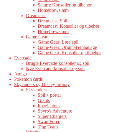
Saturn: Konsoller og tilbehør
Homebrews mm
Dreamcast
Dreamcast: Spil
Dreamcast: Konsoller og tilbehør
Homebrews mm
Game Gear
Game Gear: Løse spil
Game Gear: Original emballage
Game Gear: Konsoller og tilbehør
Evercade
Brugte Evercade-konsoller og spil
Nye Evercade-konsoller og spil
Amiga
Pokémon cards
Skylanders og Disney Infinity
Skylanders
Spil + portal
Giants
Imaginators
Spyro's Adventure
Super Chargers
Swap Force
Trap Team