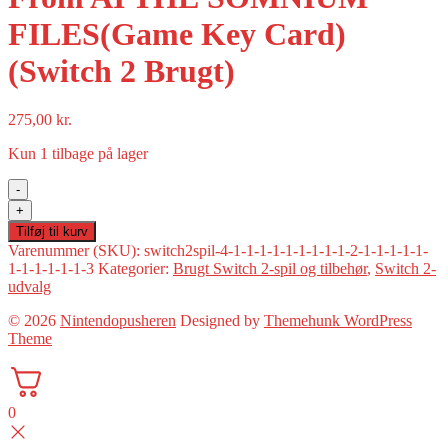
FILES(Game Key Card)
(Switch 2 Brugt)
275,00
kr.
Kun 1 tilbage på lager
-
No
+
Sleep
Tilføj til kurv
For
Varenummer (SKU):
switch2spil-4-1-1-1-1-1-1-1-1-1-2-1-1-1-1-1-
Kaname
1-1-1-1-1-1-3
Kategorier:
Brugt Switch 2-spil og tilbehør
,
Switch 2-
Date
udvalg
-
From
© 2026
Nintendopusheren
Designed by
Themehunk WordPress
AI
Theme
THE
SOMNIUM
FILES(Game
Key
0
Card)
(Switch