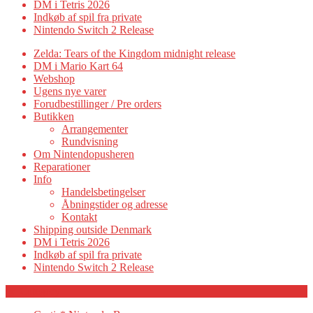
DM i Tetris 2026
Indkøb af spil fra private
Nintendo Switch 2 Release
Zelda: Tears of the Kingdom midnight release
DM i Mario Kart 64
Webshop
Ugens nye varer
Forudbestillinger / Pre orders
Butikken
Arrangementer
Rundvisning
Om Nintendopusheren
Reparationer
Info
Handelsbetingelser
Åbningstider og adresse
Kontakt
Shipping outside Denmark
DM i Tetris 2026
Indkøb af spil fra private
Nintendo Switch 2 Release
Category