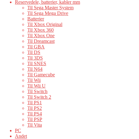
Reservedele, batterier, kabler mm
Til Sega Master System
Til Sega Mega Drive
Batterier
Til Xbox Original
Til Xbox 360
Til Xbox One
Til Dreamcast
Til GBA
Til DS
Til 3DS
Til SNES
Til N64
Til Gamecube
Til Wii
Til Wii U
Til Switch
Til Switch 2
Til PS1
Til PS2
Til PS4
Til PSP
Til Vita
PC
Andet