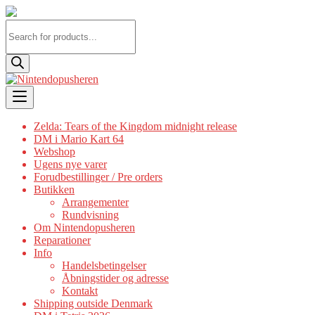
Products
search
Skip
to
content
Zelda: Tears of the Kingdom midnight release
DM i Mario Kart 64
Webshop
Ugens nye varer
Forudbestillinger / Pre orders
Butikken
Arrangementer
Rundvisning
Om Nintendopusheren
Reparationer
Info
Handelsbetingelser
Åbningstider og adresse
Kontakt
Shipping outside Denmark