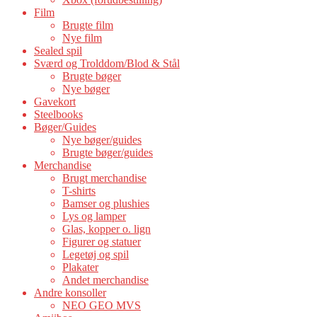
Film
Brugte film
Nye film
Sealed spil
Sværd og Trolddom/Blod & Stål
Brugte bøger
Nye bøger
Gavekort
Steelbooks
Bøger/Guides
Nye bøger/guides
Brugte bøger/guides
Merchandise
Brugt merchandise
T-shirts
Bamser og plushies
Lys og lamper
Glas, kopper o. lign
Figurer og statuer
Legetøj og spil
Plakater
Andet merchandise
Andre konsoller
NEO GEO MVS