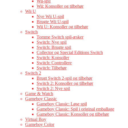
Wii-spil
Wii: Konsoller og tilbehør
Wii U
Nye Wii U-spil
Brugte Wii U-spil
Wii U: Konsoller og tilbehør
Switch
Tomme Switch spil-æsker
Switch: Nye spil
Switch: Brugte spil
Collector og Special Editions Switch
Switch: Konsoller
Switch: Controllere
Switch: Tilbehør
Switch 2
Brugt Switch 2-spil og tilbehør
Switch 2: Konsoller og tilbehør
Switch 2: Nye spil
Game & Watch
Gameboy Classic
Gameboy Classic: Løse spil
Gameboy Classic: Spil i original emballage
Gameboy Classic: Konsoller og tilbehør
Virtual Boy
Gameboy Color