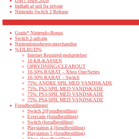
DM i Tetris 2026
Indkøb af spil fra private
Nintendo Switch 2 Release
Category
Gratis* Nintendo-Bonus
Switch 2-udvalg
Nintendopusheren-merchandise
%TILBUD%
Internet Required-nedsættelser
10 KR-KASSEN
OPRYDNING/CLEAROUT
10-50% RABAT – Xbox One/Series
10-50% RABAT – Switch
75%: ANDRE SPIL MED VANDSKADE
75%: PS2-SPIL MED VANDSKADE
75%: PS3-SPIL MED VANDSKADE
75%: PS4-SPIL MED VANDSKADE
Forudbestillinger
Switch 2(Forudbestilling)
Evercade (forudbestilling)
Switch (forudbestilling)
Playstation 4 (forudbestilling)
Playstation 5 (forudbestilling)
Xbox (forudbestilling)