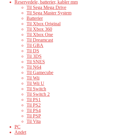
Reservedele, batterier, kabler mm
Til Sega Mega Drive
Til Sega Master System
Batterier
Til Xbox Original
Til Xbox 360
Til Xbox One
Til Dreamcast
Til GBA
Til DS
Til 3DS
Til SNES
Til N64
Til Gamecube
Til Wii
Til Wii U
Til Switch
Til Switch 2
Til PS1
Til PS2
Til PS4
Til PSP
Til Vita
PC
Andet