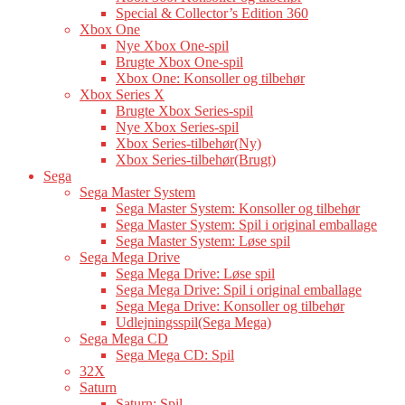
Special & Collector’s Edition 360
Xbox One
Nye Xbox One-spil
Brugte Xbox One-spil
Xbox One: Konsoller og tilbehør
Xbox Series X
Brugte Xbox Series-spil
Nye Xbox Series-spil
Xbox Series-tilbehør(Ny)
Xbox Series-tilbehør(Brugt)
Sega
Sega Master System
Sega Master System: Konsoller og tilbehør
Sega Master System: Spil i original emballage
Sega Master System: Løse spil
Sega Mega Drive
Sega Mega Drive: Løse spil
Sega Mega Drive: Spil i original emballage
Sega Mega Drive: Konsoller og tilbehør
Udlejningsspil(Sega Mega)
Sega Mega CD
Sega Mega CD: Spil
32X
Saturn
Saturn: Spil