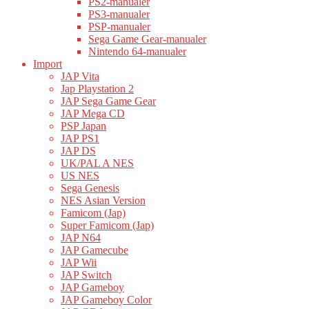
PS2-manualer
PS3-manualer
PSP-manualer
Sega Game Gear-manualer
Nintendo 64-manualer
Import
JAP Vita
Jap Playstation 2
JAP Sega Game Gear
JAP Mega CD
PSP Japan
JAP PS1
JAP DS
UK/PAL A NES
US NES
Sega Genesis
NES Asian Version
Famicom (Jap)
Super Famicom (Jap)
JAP N64
JAP Gamecube
JAP Wii
JAP Switch
JAP Gameboy
JAP Gameboy Color