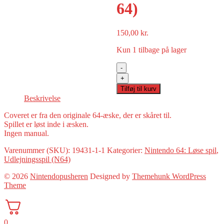
64)
150,00
kr.
Kun 1 tilbage på lager
-
NHL
+
Breakaway
Tilføj til kurv
99(udlejningsspil
Beskrivelse
64)
antal
Coveret er fra den originale 64-æske, der er skåret til.
Spillet er løst inde i æsken.
Ingen manual.
Varenummer (SKU):
19431-1-1
Kategorier:
Nintendo 64: Løse spil
,
Udlejningsspil (N64)
© 2026
Nintendopusheren
Designed by
Themehunk WordPress
Theme
0