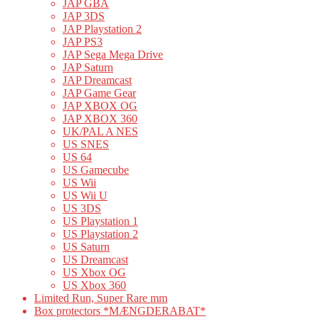
JAP GBA
JAP 3DS
JAP Playstation 2
JAP PS3
JAP Sega Mega Drive
JAP Saturn
JAP Dreamcast
JAP Game Gear
JAP XBOX OG
JAP XBOX 360
UK/PAL A NES
US SNES
US 64
US Gamecube
US Wii
US Wii U
US 3DS
US Playstation 1
US Playstation 2
US Saturn
US Dreamcast
US Xbox OG
US Xbox 360
Limited Run, Super Rare mm
Box protectors *MÆNGDERABAT*