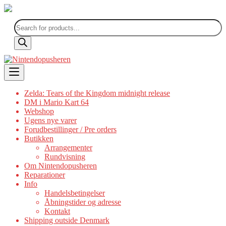
Products
search
Skip
to
content
Zelda: Tears of the Kingdom midnight release
DM i Mario Kart 64
Webshop
Ugens nye varer
Forudbestillinger / Pre orders
Butikken
Arrangementer
Rundvisning
Om Nintendopusheren
Reparationer
Info
Handelsbetingelser
Åbningstider og adresse
Kontakt
Shipping outside Denmark