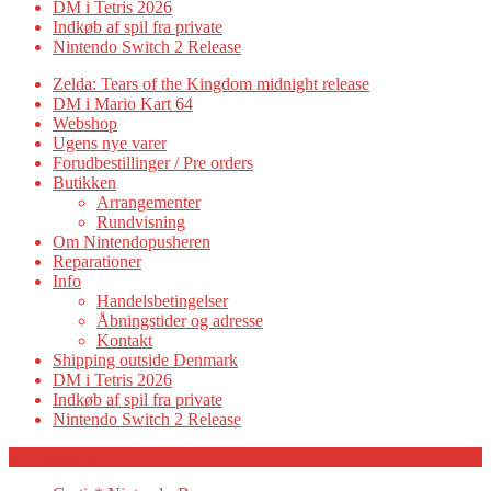
DM i Tetris 2026
Indkøb af spil fra private
Nintendo Switch 2 Release
Zelda: Tears of the Kingdom midnight release
DM i Mario Kart 64
Webshop
Ugens nye varer
Forudbestillinger / Pre orders
Butikken
Arrangementer
Rundvisning
Om Nintendopusheren
Reparationer
Info
Handelsbetingelser
Åbningstider og adresse
Kontakt
Shipping outside Denmark
DM i Tetris 2026
Indkøb af spil fra private
Nintendo Switch 2 Release
Category