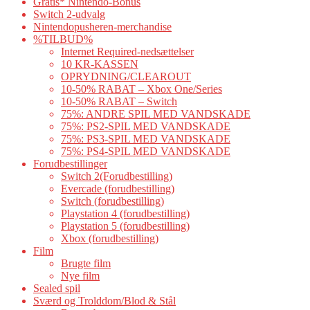
Gratis* Nintendo-Bonus
Switch 2-udvalg
Nintendopusheren-merchandise
%TILBUD%
Internet Required-nedsættelser
10 KR-KASSEN
OPRYDNING/CLEAROUT
10-50% RABAT – Xbox One/Series
10-50% RABAT – Switch
75%: ANDRE SPIL MED VANDSKADE
75%: PS2-SPIL MED VANDSKADE
75%: PS3-SPIL MED VANDSKADE
75%: PS4-SPIL MED VANDSKADE
Forudbestillinger
Switch 2(Forudbestilling)
Evercade (forudbestilling)
Switch (forudbestilling)
Playstation 4 (forudbestilling)
Playstation 5 (forudbestilling)
Xbox (forudbestilling)
Film
Brugte film
Nye film
Sealed spil
Sværd og Trolddom/Blod & Stål