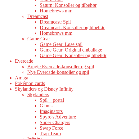
Saturn: Konsoller og tilbehør
Homebrews mm
Dreamcast
Dreamcast: Spil
Dreamcast: Konsoller og tilbehør
Homebrews mm
Game Gear
Game Gear: Løse spil
Game Gear: Original emballage
Game Gear: Konsoller og tilbehør
Evercade
Brugte Evercade-konsoller og spil
Nye Evercade-konsoller og spil
Amiga
Pokémon cards
Skylanders og Disney Infinity
Skylanders
Spil + portal
Giants
Imaginators
Spyro's Adventure
Super Chargers
Swap Force
Trap Team