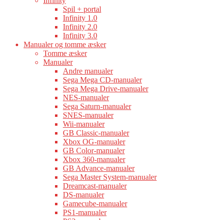
Infinity
Spil + portal
Infinity 1.0
Infinity 2.0
Infinity 3.0
Manualer og tomme æsker
Tomme æsker
Manualer
Andre manualer
Sega Mega CD-manualer
Sega Mega Drive-manualer
NES-manualer
Sega Saturn-manualer
SNES-manualer
Wii-manualer
GB Classic-manualer
Xbox OG-manualer
GB Color-manualer
Xbox 360-manualer
GB Advance-manualer
Sega Master System-manualer
Dreamcast-manualer
DS-manualer
Gamecube-manualer
PS1-manualer