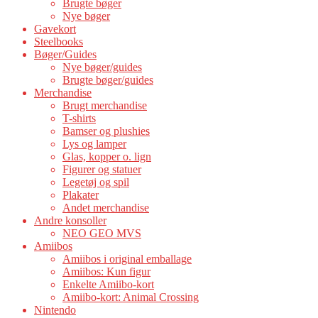
Brugte bøger
Nye bøger
Gavekort
Steelbooks
Bøger/Guides
Nye bøger/guides
Brugte bøger/guides
Merchandise
Brugt merchandise
T-shirts
Bamser og plushies
Lys og lamper
Glas, kopper o. lign
Figurer og statuer
Legetøj og spil
Plakater
Andet merchandise
Andre konsoller
NEO GEO MVS
Amiibos
Amiibos i original emballage
Amiibos: Kun figur
Enkelte Amiibo-kort
Amiibo-kort: Animal Crossing
Nintendo