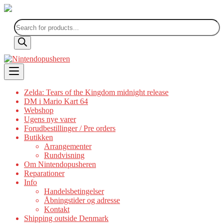
Products
search
Skip
to
content
Zelda: Tears of the Kingdom midnight release
DM i Mario Kart 64
Webshop
Ugens nye varer
Forudbestillinger / Pre orders
Butikken
Arrangementer
Rundvisning
Om Nintendopusheren
Reparationer
Info
Handelsbetingelser
Åbningstider og adresse
Kontakt
Shipping outside Denmark