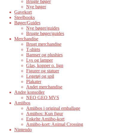
Brugte bøger
Nye bøger
Gavekort
Steelbooks
Bøger/Guides
Nye bøger/guides
Brugte bøger/guides
Merchandise
Brugt merchandise
T-shirts
Bamser og plushies
Lys og lamper
Glas, kopper o. lign
Figurer og statuer
Legetøj og spil
Plakater
Andet merchandise
Andre konsoller
NEO GEO MVS
Amiibos
Amiibos i original emballage
Amiibos: Kun figur
Enkelte Amiibo-kort
Amiibo-kort: Animal Crossing
Nintendo