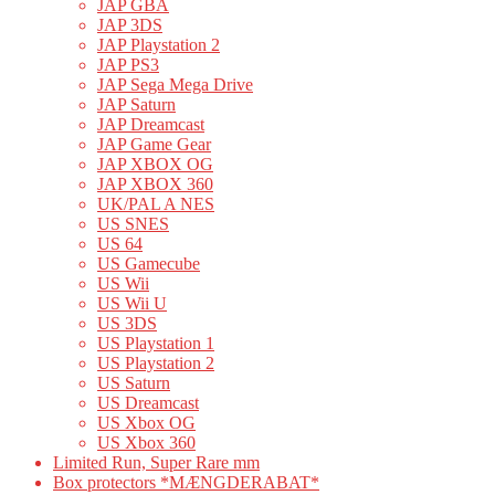
JAP GBA
JAP 3DS
JAP Playstation 2
JAP PS3
JAP Sega Mega Drive
JAP Saturn
JAP Dreamcast
JAP Game Gear
JAP XBOX OG
JAP XBOX 360
UK/PAL A NES
US SNES
US 64
US Gamecube
US Wii
US Wii U
US 3DS
US Playstation 1
US Playstation 2
US Saturn
US Dreamcast
US Xbox OG
US Xbox 360
Limited Run, Super Rare mm
Box protectors *MÆNGDERABAT*