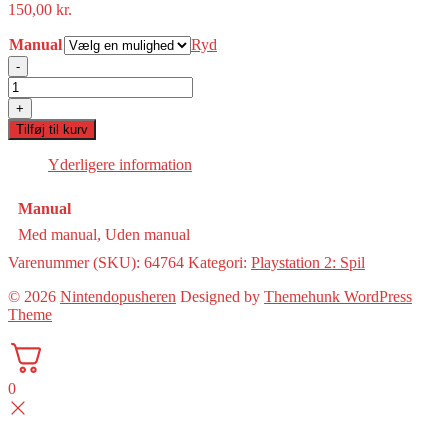
150,00
kr.
Manual
Ryd
-
Need
for
+
Speed:
Tilføj til kurv
Underground(PS2)
antal
Yderligere information
Manual
Med manual, Uden manual
Varenummer (SKU):
64764
Kategori:
Playstation 2: Spil
© 2026
Nintendopusheren
Designed by
Themehunk WordPress
Theme
0