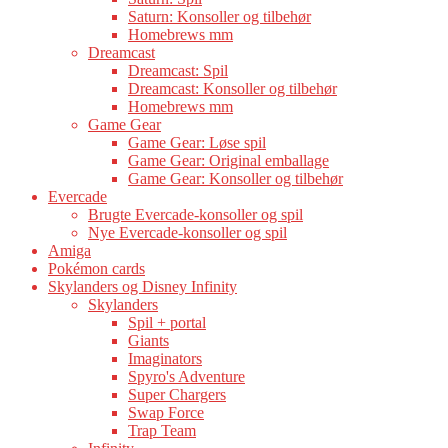
Saturn: Konsoller og tilbehør
Homebrews mm
Dreamcast
Dreamcast: Spil
Dreamcast: Konsoller og tilbehør
Homebrews mm
Game Gear
Game Gear: Løse spil
Game Gear: Original emballage
Game Gear: Konsoller og tilbehør
Evercade
Brugte Evercade-konsoller og spil
Nye Evercade-konsoller og spil
Amiga
Pokémon cards
Skylanders og Disney Infinity
Skylanders
Spil + portal
Giants
Imaginators
Spyro's Adventure
Super Chargers
Swap Force
Trap Team