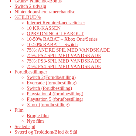
Gratis* Nintendo-Bonus
Switch 2-udvalg
Nintendopusheren-merchandise
%TILBUD%
Internet Required-nedsættelser
10 KR-KASSEN
OPRYDNING/CLEAROUT
10-50% RABAT – Xbox One/Series
10-50% RABAT – Switch
75%: ANDRE SPIL MED VANDSKADE
75%: PS2-SPIL MED VANDSKADE
75%: PS3-SPIL MED VANDSKADE
75%: PS4-SPIL MED VANDSKADE
Forudbestillinger
Switch 2(Forudbestilling)
Evercade (forudbestilling)
Switch (forudbestilling)
Playstation 4 (forudbestilling)
Playstation 5 (forudbestilling)
Xbox (forudbestilling)
Film
Brugte film
Nye film
Sealed spil
Sværd og Trolddom/Blod & Stål