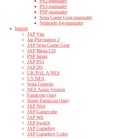
PS2-manualer
PS3-manualer
PSP-manualer
Sega Game Gear-manualer
Nintendo 64-manualer
Import
JAP Vita
Jap Playstation 2
JAP Sega Game Gear
JAP Mega CD
PSP Japan
JAP PS1
JAP DS
UK/PAL A NES
US NES
Sega Genesis
NES Asian Version
Famicom (Jap)
Super Famicom (Jap)
JAP N64
JAP Gamecube
JAP Wii
JAP Switch
JAP Gameboy
JAP Gameboy Color