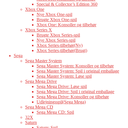
Special & Collector’s Edition 360
Xbox One
Nye Xbox One-spil
Brugte Xbox One-spil
Xbox One: Konsoller og tilbehør
Xbox Series X
Brugte Xbox Series-spil
Nye Xbox Series-spil
Xbox Series-tilbehør(Ny)
Xbox Series-tilbehør(Brugt)
Sega
Sega Master System
Sega Master System: Konsoller og tilbehør
Sega Master System: Spil i original emballage
Sega Master System: Løse spil
Sega Mega Drive
Sega Mega Drive: Løse spil
Sega Mega Drive: Spil i original emballage
Sega Mega Drive: Konsoller og tilbehør
Udlejningsspil(Sega Mega)
Sega Mega CD
Sega Mega CD: Spil
32X
Saturn
Saturn: Spil