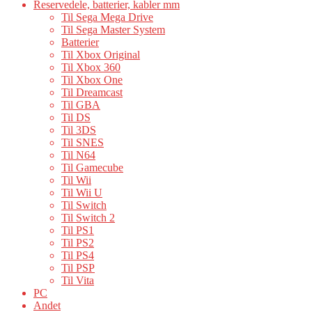
Reservedele, batterier, kabler mm
Til Sega Mega Drive
Til Sega Master System
Batterier
Til Xbox Original
Til Xbox 360
Til Xbox One
Til Dreamcast
Til GBA
Til DS
Til 3DS
Til SNES
Til N64
Til Gamecube
Til Wii
Til Wii U
Til Switch
Til Switch 2
Til PS1
Til PS2
Til PS4
Til PSP
Til Vita
PC
Andet