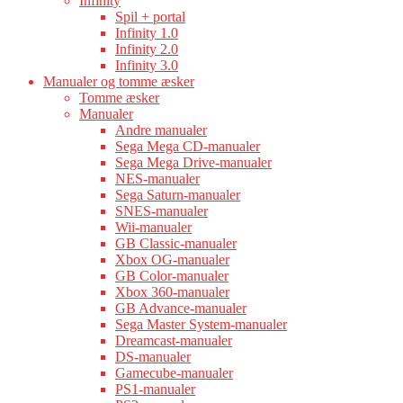
Infinity
Spil + portal
Infinity 1.0
Infinity 2.0
Infinity 3.0
Manualer og tomme æsker
Tomme æsker
Manualer
Andre manualer
Sega Mega CD-manualer
Sega Mega Drive-manualer
NES-manualer
Sega Saturn-manualer
SNES-manualer
Wii-manualer
GB Classic-manualer
Xbox OG-manualer
GB Color-manualer
Xbox 360-manualer
GB Advance-manualer
Sega Master System-manualer
Dreamcast-manualer
DS-manualer
Gamecube-manualer
PS1-manualer