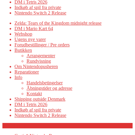
DM i Tetris 2026
Indkøb af spil fra private
Nintendo Switch 2 Release
Zelda: Tears of the Kingdom midnight release
DM i Mario Kart 64
Webshop
Ugens nye varer
Forudbestillinger / Pre orders
Butikken
Arrangementer
Rundvisning
Om Nintendopusheren
Reparationer
Info
Handelsbetingelser
Åbningstider og adresse
Kontakt
Shipping outside Denmark
DM i Tetris 2026
Indkøb af spil fra private
Nintendo Switch 2 Release
Category