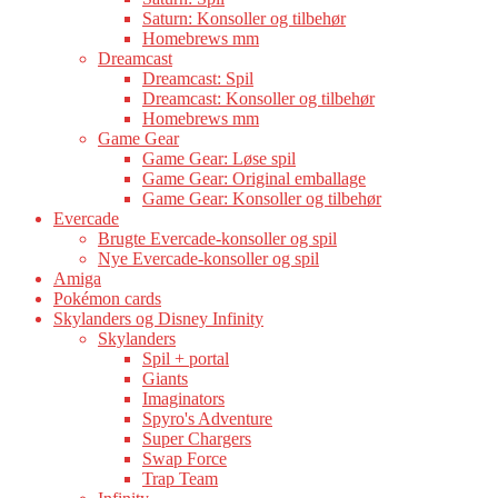
Saturn: Konsoller og tilbehør
Homebrews mm
Dreamcast
Dreamcast: Spil
Dreamcast: Konsoller og tilbehør
Homebrews mm
Game Gear
Game Gear: Løse spil
Game Gear: Original emballage
Game Gear: Konsoller og tilbehør
Evercade
Brugte Evercade-konsoller og spil
Nye Evercade-konsoller og spil
Amiga
Pokémon cards
Skylanders og Disney Infinity
Skylanders
Spil + portal
Giants
Imaginators
Spyro's Adventure
Super Chargers
Swap Force
Trap Team