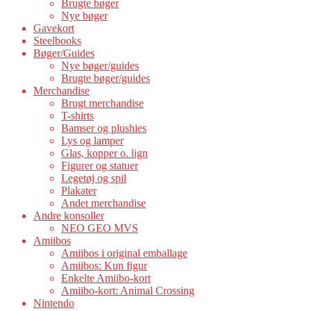
Brugte bøger
Nye bøger
Gavekort
Steelbooks
Bøger/Guides
Nye bøger/guides
Brugte bøger/guides
Merchandise
Brugt merchandise
T-shirts
Bamser og plushies
Lys og lamper
Glas, kopper o. lign
Figurer og statuer
Legetøj og spil
Plakater
Andet merchandise
Andre konsoller
NEO GEO MVS
Amiibos
Amiibos i original emballage
Amiibos: Kun figur
Enkelte Amiibo-kort
Amiibo-kort: Animal Crossing
Nintendo