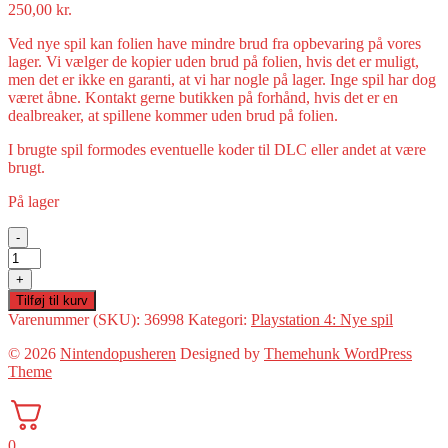
250,00
kr.
Ved nye spil kan folien have mindre brud fra opbevaring på vores
lager. Vi vælger de kopier uden brud på folien, hvis det er muligt,
men det er ikke en garanti, at vi har nogle på lager. Inge spil har dog
været åbne. Kontakt gerne butikken på forhånd, hvis det er en
dealbreaker, at spillene kommer uden brud på folien.
I brugte spil formodes eventuelle koder til DLC eller andet at være
brugt.
På lager
-
Necromunda:
Hired
+
Gun(PS4:
Tilføj til kurv
Ny)
Varenummer (SKU):
36998
Kategori:
Playstation 4: Nye spil
antal
© 2026
Nintendopusheren
Designed by
Themehunk WordPress
Theme
0