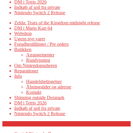
DM i Tetris 2026
Indkøb af spil fra private
Nintendo Switch 2 Release
Zelda: Tears of the Kingdom midnight release
DM i Mario Kart 64
Webshop
Ugens nye varer
Forudbestillinger / Pre orders
Butikken
Arrangementer
Rundvisning
Om Nintendopusheren
Reparationer
Info
Handelsbetingelser
Åbningstider og adresse
Kontakt
Shipping outside Denmark
DM i Tetris 2026
Indkøb af spil fra private
Nintendo Switch 2 Release
Category