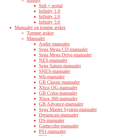
Infinity
Spil + portal
Infinity 1.0
Infinity 2.0
Infinity 3.0
Manualer og tomme æsker
Tomme æsker
Manualer
Andre manualer
Sega Mega CD-manualer
Sega Mega Drive-manualer
NES-manualer
Sega Saturn-manualer
SNES-manualer
Wii-manualer
GB Classic-manualer
Xbox OG-manualer
GB Color-manualer
Xbox 360-manualer
GB Advance-manualer
Sega Master System-manualer
Dreamcast-manualer
DS-manualer
Gamecube-manualer
PS1-manualer