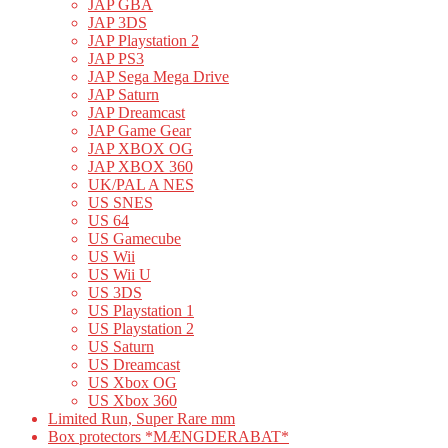
JAP GBA
JAP 3DS
JAP Playstation 2
JAP PS3
JAP Sega Mega Drive
JAP Saturn
JAP Dreamcast
JAP Game Gear
JAP XBOX OG
JAP XBOX 360
UK/PAL A NES
US SNES
US 64
US Gamecube
US Wii
US Wii U
US 3DS
US Playstation 1
US Playstation 2
US Saturn
US Dreamcast
US Xbox OG
US Xbox 360
Limited Run, Super Rare mm
Box protectors *MÆNGDERABAT*