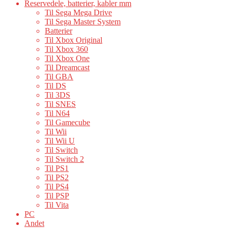
Reservedele, batterier, kabler mm
Til Sega Mega Drive
Til Sega Master System
Batterier
Til Xbox Original
Til Xbox 360
Til Xbox One
Til Dreamcast
Til GBA
Til DS
Til 3DS
Til SNES
Til N64
Til Gamecube
Til Wii
Til Wii U
Til Switch
Til Switch 2
Til PS1
Til PS2
Til PS4
Til PSP
Til Vita
PC
Andet