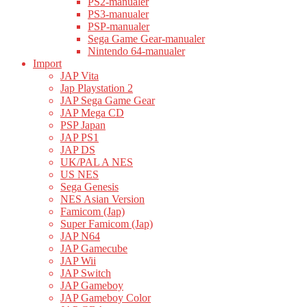
PS2-manualer
PS3-manualer
PSP-manualer
Sega Game Gear-manualer
Nintendo 64-manualer
Import
JAP Vita
Jap Playstation 2
JAP Sega Game Gear
JAP Mega CD
PSP Japan
JAP PS1
JAP DS
UK/PAL A NES
US NES
Sega Genesis
NES Asian Version
Famicom (Jap)
Super Famicom (Jap)
JAP N64
JAP Gamecube
JAP Wii
JAP Switch
JAP Gameboy
JAP Gameboy Color