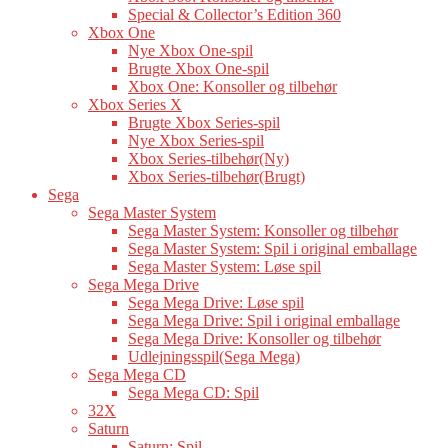
Special & Collector’s Edition 360
Xbox One
Nye Xbox One-spil
Brugte Xbox One-spil
Xbox One: Konsoller og tilbehør
Xbox Series X
Brugte Xbox Series-spil
Nye Xbox Series-spil
Xbox Series-tilbehør(Ny)
Xbox Series-tilbehør(Brugt)
Sega
Sega Master System
Sega Master System: Konsoller og tilbehør
Sega Master System: Spil i original emballage
Sega Master System: Løse spil
Sega Mega Drive
Sega Mega Drive: Løse spil
Sega Mega Drive: Spil i original emballage
Sega Mega Drive: Konsoller og tilbehør
Udlejningsspil(Sega Mega)
Sega Mega CD
Sega Mega CD: Spil
32X
Saturn
Saturn: Spil