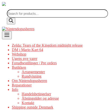
Products
search
Skip
to
content
Zelda: Tears of the Kingdom midnight release
DM i Mario Kart 64
Webshop
Ugens nye varer
Forudbestillinger / Pre orders
Butikken
Arrangementer
Rundvisning
Om Nintendopusheren
Reparationer
Info
Handelsbetingelser
Åbningstider og adresse
Kontakt
Shipping outside Denmark