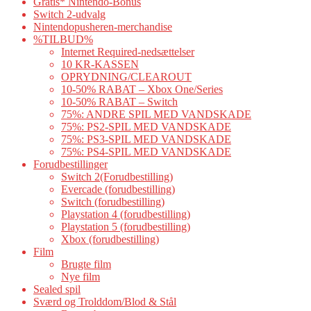
Gratis* Nintendo-Bonus
Switch 2-udvalg
Nintendopusheren-merchandise
%TILBUD%
Internet Required-nedsættelser
10 KR-KASSEN
OPRYDNING/CLEAROUT
10-50% RABAT – Xbox One/Series
10-50% RABAT – Switch
75%: ANDRE SPIL MED VANDSKADE
75%: PS2-SPIL MED VANDSKADE
75%: PS3-SPIL MED VANDSKADE
75%: PS4-SPIL MED VANDSKADE
Forudbestillinger
Switch 2(Forudbestilling)
Evercade (forudbestilling)
Switch (forudbestilling)
Playstation 4 (forudbestilling)
Playstation 5 (forudbestilling)
Xbox (forudbestilling)
Film
Brugte film
Nye film
Sealed spil
Sværd og Trolddom/Blod & Stål