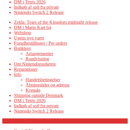
DM i Tetris 2026
Indkøb af spil fra private
Nintendo Switch 2 Release
Zelda: Tears of the Kingdom midnight release
DM i Mario Kart 64
Webshop
Ugens nye varer
Forudbestillinger / Pre orders
Butikken
Arrangementer
Rundvisning
Om Nintendopusheren
Reparationer
Info
Handelsbetingelser
Åbningstider og adresse
Kontakt
Shipping outside Denmark
DM i Tetris 2026
Indkøb af spil fra private
Nintendo Switch 2 Release
Category