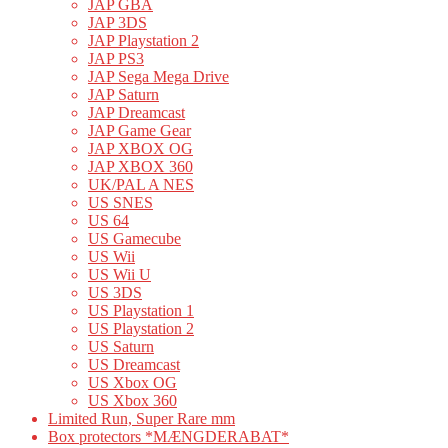
JAP GBA
JAP 3DS
JAP Playstation 2
JAP PS3
JAP Sega Mega Drive
JAP Saturn
JAP Dreamcast
JAP Game Gear
JAP XBOX OG
JAP XBOX 360
UK/PAL A NES
US SNES
US 64
US Gamecube
US Wii
US Wii U
US 3DS
US Playstation 1
US Playstation 2
US Saturn
US Dreamcast
US Xbox OG
US Xbox 360
Limited Run, Super Rare mm
Box protectors *MÆNGDERABAT*