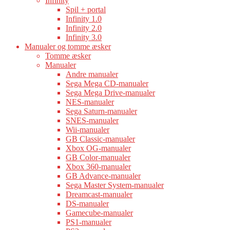
Infinity
Spil + portal
Infinity 1.0
Infinity 2.0
Infinity 3.0
Manualer og tomme æsker
Tomme æsker
Manualer
Andre manualer
Sega Mega CD-manualer
Sega Mega Drive-manualer
NES-manualer
Sega Saturn-manualer
SNES-manualer
Wii-manualer
GB Classic-manualer
Xbox OG-manualer
GB Color-manualer
Xbox 360-manualer
GB Advance-manualer
Sega Master System-manualer
Dreamcast-manualer
DS-manualer
Gamecube-manualer
PS1-manualer