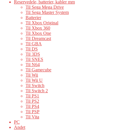
Reservedele, batterier, kabler mm
Til Sega Mega Drive
Til Sega Master System
Batterier
Til Xbox Original
Til Xbox 360
Til Xbox One
Til Dreamcast
Til GBA
Til DS
Til 3DS
Til SNES
Til N64
Til Gamecube
Til Wii
Til Wii U
Til Switch
Til Switch 2
Til PS1
Til PS2
Til PS4
Til PSP
Til Vita
PC
Andet