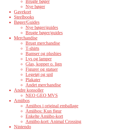
Brugte bøger
Nye bøger
Gavekort
Steelbooks
Bøger/Guides
Nye bøger/guides
Brugte bøger/guides
Merchandise
Brugt merchandise
T-shirts
Bamser og plushies
Lys og lamper
Glas, kopper o. lign
Figurer og statuer
Legetøj og spil
Plakater
Andet merchandise
Andre konsoller
NEO GEO MVS
Amiibos
Amiibos i original emballage
Amiibos: Kun figur
Enkelte Amiibo-kort
Amiibo-kort: Animal Crossing
Nintendo