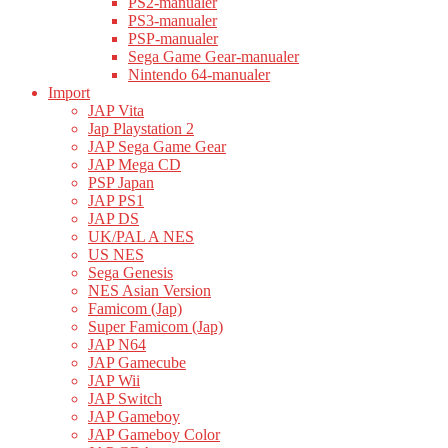
PS2-manualer
PS3-manualer
PSP-manualer
Sega Game Gear-manualer
Nintendo 64-manualer
Import
JAP Vita
Jap Playstation 2
JAP Sega Game Gear
JAP Mega CD
PSP Japan
JAP PS1
JAP DS
UK/PAL A NES
US NES
Sega Genesis
NES Asian Version
Famicom (Jap)
Super Famicom (Jap)
JAP N64
JAP Gamecube
JAP Wii
JAP Switch
JAP Gameboy
JAP Gameboy Color