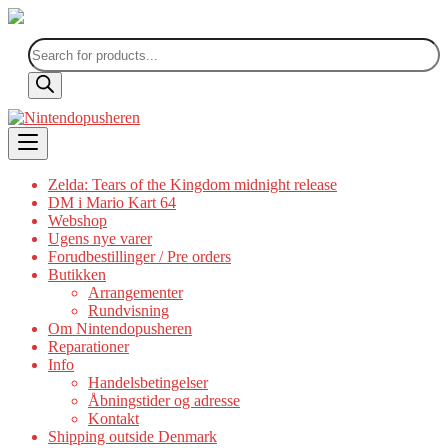
Products
search
Skip
to
content
Zelda: Tears of the Kingdom midnight release
DM i Mario Kart 64
Webshop
Ugens nye varer
Forudbestillinger / Pre orders
Butikken
Arrangementer
Rundvisning
Om Nintendopusheren
Reparationer
Info
Handelsbetingelser
Åbningstider og adresse
Kontakt
Shipping outside Denmark