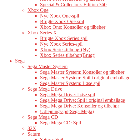
Special & Collector’s Edition 360
Xbox One
Nye Xbox One-spil
Brugte Xbox One-spil
Xbox One: Konsoller og tilbehør
Xbox Series X
Brugte Xbox Series-spil
Nye Xbox Series-spil
Xbox Series-tilbehør(Ny)
Xbox Series-tilbehør(Brugt)
Sega
Sega Master System
Sega Master System: Konsoller og tilbehør
Sega Master System: Spil i original emballage
Sega Master System: Løse spil
Sega Mega Drive
Sega Mega Drive: Løse spil
Sega Mega Drive: Spil i original emballage
Sega Mega Drive: Konsoller og tilbehør
Udlejningsspil(Sega Mega)
Sega Mega CD
Sega Mega CD: Spil
32X
Saturn
Saturn: Spil