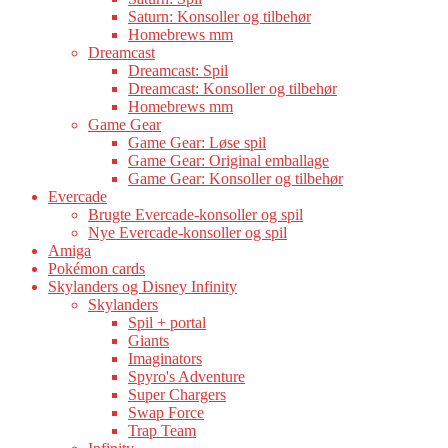
Saturn: Konsoller og tilbehør
Homebrews mm
Dreamcast
Dreamcast: Spil
Dreamcast: Konsoller og tilbehør
Homebrews mm
Game Gear
Game Gear: Løse spil
Game Gear: Original emballage
Game Gear: Konsoller og tilbehør
Evercade
Brugte Evercade-konsoller og spil
Nye Evercade-konsoller og spil
Amiga
Pokémon cards
Skylanders og Disney Infinity
Skylanders
Spil + portal
Giants
Imaginators
Spyro's Adventure
Super Chargers
Swap Force
Trap Team