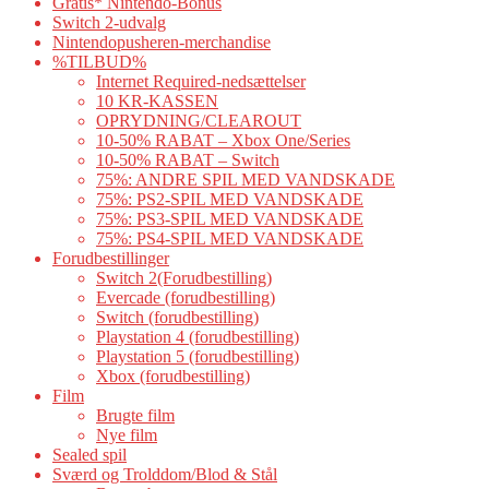
Gratis* Nintendo-Bonus
Switch 2-udvalg
Nintendopusheren-merchandise
%TILBUD%
Internet Required-nedsættelser
10 KR-KASSEN
OPRYDNING/CLEAROUT
10-50% RABAT – Xbox One/Series
10-50% RABAT – Switch
75%: ANDRE SPIL MED VANDSKADE
75%: PS2-SPIL MED VANDSKADE
75%: PS3-SPIL MED VANDSKADE
75%: PS4-SPIL MED VANDSKADE
Forudbestillinger
Switch 2(Forudbestilling)
Evercade (forudbestilling)
Switch (forudbestilling)
Playstation 4 (forudbestilling)
Playstation 5 (forudbestilling)
Xbox (forudbestilling)
Film
Brugte film
Nye film
Sealed spil
Sværd og Trolddom/Blod & Stål