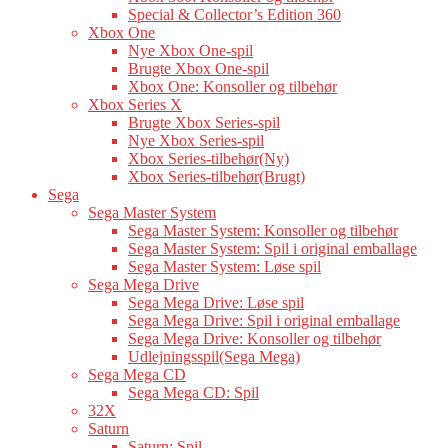
Special & Collector’s Edition 360
Xbox One
Nye Xbox One-spil
Brugte Xbox One-spil
Xbox One: Konsoller og tilbehør
Xbox Series X
Brugte Xbox Series-spil
Nye Xbox Series-spil
Xbox Series-tilbehør(Ny)
Xbox Series-tilbehør(Brugt)
Sega
Sega Master System
Sega Master System: Konsoller og tilbehør
Sega Master System: Spil i original emballage
Sega Master System: Løse spil
Sega Mega Drive
Sega Mega Drive: Løse spil
Sega Mega Drive: Spil i original emballage
Sega Mega Drive: Konsoller og tilbehør
Udlejningsspil(Sega Mega)
Sega Mega CD
Sega Mega CD: Spil
32X
Saturn
Saturn: Spil