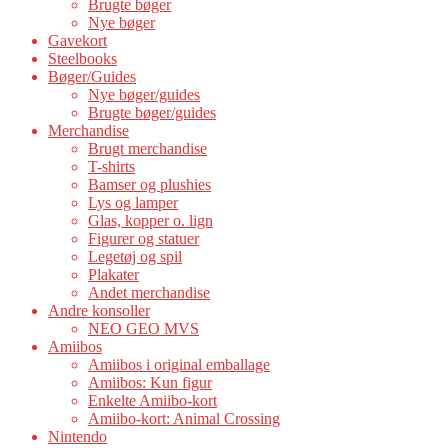
Brugte bøger
Nye bøger
Gavekort
Steelbooks
Bøger/Guides
Nye bøger/guides
Brugte bøger/guides
Merchandise
Brugt merchandise
T-shirts
Bamser og plushies
Lys og lamper
Glas, kopper o. lign
Figurer og statuer
Legetøj og spil
Plakater
Andet merchandise
Andre konsoller
NEO GEO MVS
Amiibos
Amiibos i original emballage
Amiibos: Kun figur
Enkelte Amiibo-kort
Amiibo-kort: Animal Crossing
Nintendo