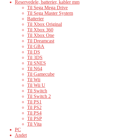
Reservedele, batterier, kabler mm
Til Sega Mega Drive
Til Sega Master System
Batterier
Til Xbox Original
Til Xbox 360
Til Xbox One
Til Dreamcast
Til GBA
Til DS
Til 3DS
Til SNES
Til N64
Til Gamecube
Til Wii
Til Wii U
Til Switch
Til Switch 2
Til PS1
Til PS2
Til PS4
Til PSP
Til Vita
PC
Andet