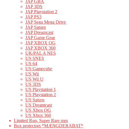
JAP GBA
JAP 3DS
JAP Playstation 2
JAP PS3
JAP Sega Mega Drive
JAP Saturn
JAP Dreamcast
JAP Game Gear
JAP XBOX OG
JAP XBOX 360
UK/PAL A NES
US SNES
US 64
US Gamecube
US Wii
US Wii U
US 3DS
US Playstation 1
US Playstation 2
US Saturn
US Dreamcast
US Xbox OG
US Xbox 360
Limited Run, Super Rare mm
Box protectors *MÆNGDERABAT*