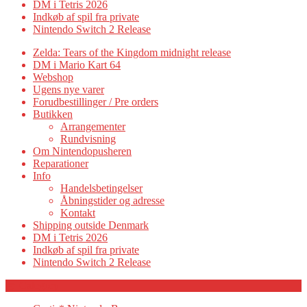
DM i Tetris 2026
Indkøb af spil fra private
Nintendo Switch 2 Release
Zelda: Tears of the Kingdom midnight release
DM i Mario Kart 64
Webshop
Ugens nye varer
Forudbestillinger / Pre orders
Butikken
Arrangementer
Rundvisning
Om Nintendopusheren
Reparationer
Info
Handelsbetingelser
Åbningstider og adresse
Kontakt
Shipping outside Denmark
DM i Tetris 2026
Indkøb af spil fra private
Nintendo Switch 2 Release
Category