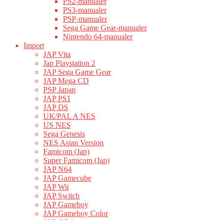
PS2-manualer
PS3-manualer
PSP-manualer
Sega Game Gear-manualer
Nintendo 64-manualer
Import
JAP Vita
Jap Playstation 2
JAP Sega Game Gear
JAP Mega CD
PSP Japan
JAP PS1
JAP DS
UK/PAL A NES
US NES
Sega Genesis
NES Asian Version
Famicom (Jap)
Super Famicom (Jap)
JAP N64
JAP Gamecube
JAP Wii
JAP Switch
JAP Gameboy
JAP Gameboy Color