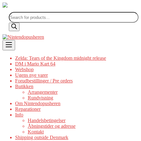
Products
search
Skip
to
content
Zelda: Tears of the Kingdom midnight release
DM i Mario Kart 64
Webshop
Ugens nye varer
Forudbestillinger / Pre orders
Butikken
Arrangementer
Rundvisning
Om Nintendopusheren
Reparationer
Info
Handelsbetingelser
Åbningstider og adresse
Kontakt
Shipping outside Denmark