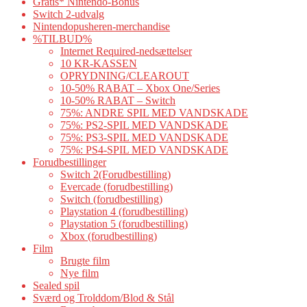
Gratis* Nintendo-Bonus
Switch 2-udvalg
Nintendopusheren-merchandise
%TILBUD%
Internet Required-nedsættelser
10 KR-KASSEN
OPRYDNING/CLEAROUT
10-50% RABAT – Xbox One/Series
10-50% RABAT – Switch
75%: ANDRE SPIL MED VANDSKADE
75%: PS2-SPIL MED VANDSKADE
75%: PS3-SPIL MED VANDSKADE
75%: PS4-SPIL MED VANDSKADE
Forudbestillinger
Switch 2(Forudbestilling)
Evercade (forudbestilling)
Switch (forudbestilling)
Playstation 4 (forudbestilling)
Playstation 5 (forudbestilling)
Xbox (forudbestilling)
Film
Brugte film
Nye film
Sealed spil
Sværd og Trolddom/Blod & Stål