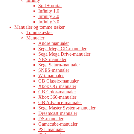
Infinity
Spil + portal
Infinity 1.0
Infinity 2.0
Infinity 3.0
Manualer og tomme æsker
Tomme æsker
Manualer
Andre manualer
Sega Mega CD-manualer
Sega Mega Drive-manualer
NES-manualer
Sega Saturn-manualer
SNES-manualer
Wii-manualer
GB Classic-manualer
Xbox OG-manualer
GB Color-manualer
Xbox 360-manualer
GB Advance-manualer
Sega Master System-manualer
Dreamcast-manualer
DS-manualer
Gamecube-manualer
PS1-manualer