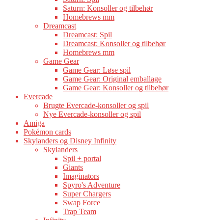
Saturn: Konsoller og tilbehør
Homebrews mm
Dreamcast
Dreamcast: Spil
Dreamcast: Konsoller og tilbehør
Homebrews mm
Game Gear
Game Gear: Løse spil
Game Gear: Original emballage
Game Gear: Konsoller og tilbehør
Evercade
Brugte Evercade-konsoller og spil
Nye Evercade-konsoller og spil
Amiga
Pokémon cards
Skylanders og Disney Infinity
Skylanders
Spil + portal
Giants
Imaginators
Spyro's Adventure
Super Chargers
Swap Force
Trap Team