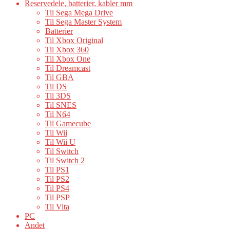
Reservedele, batterier, kabler mm
Til Sega Mega Drive
Til Sega Master System
Batterier
Til Xbox Original
Til Xbox 360
Til Xbox One
Til Dreamcast
Til GBA
Til DS
Til 3DS
Til SNES
Til N64
Til Gamecube
Til Wii
Til Wii U
Til Switch
Til Switch 2
Til PS1
Til PS2
Til PS4
Til PSP
Til Vita
PC
Andet