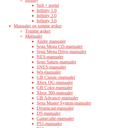
Infinity
Spil + portal
Infinity 1.0
Infinity 2.0
Infinity 3.0
Manualer og tomme æsker
Tomme æsker
Manualer
Andre manualer
Sega Mega CD-manualer
Sega Mega Drive-manualer
NES-manualer
Sega Saturn-manualer
SNES-manualer
Wii-manualer
GB Classic-manualer
Xbox OG-manualer
GB Color-manualer
Xbox 360-manualer
GB Advance-manualer
Sega Master System-manualer
Dreamcast-manualer
DS-manualer
Gamecube-manualer
PS1-manualer