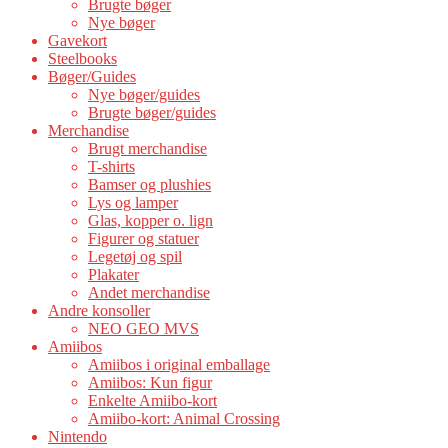
Brugte bøger
Nye bøger
Gavekort
Steelbooks
Bøger/Guides
Nye bøger/guides
Brugte bøger/guides
Merchandise
Brugt merchandise
T-shirts
Bamser og plushies
Lys og lamper
Glas, kopper o. lign
Figurer og statuer
Legetøj og spil
Plakater
Andet merchandise
Andre konsoller
NEO GEO MVS
Amiibos
Amiibos i original emballage
Amiibos: Kun figur
Enkelte Amiibo-kort
Amiibo-kort: Animal Crossing
Nintendo