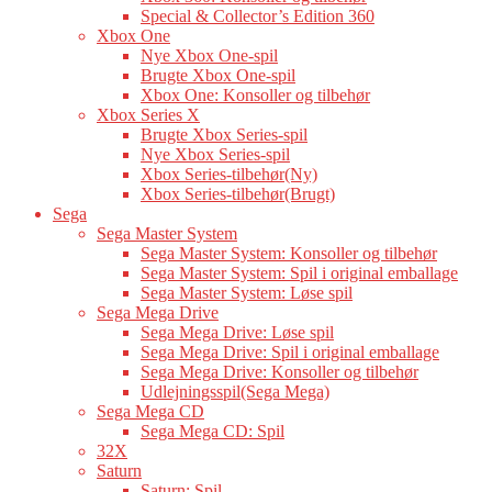
Special & Collector’s Edition 360
Xbox One
Nye Xbox One-spil
Brugte Xbox One-spil
Xbox One: Konsoller og tilbehør
Xbox Series X
Brugte Xbox Series-spil
Nye Xbox Series-spil
Xbox Series-tilbehør(Ny)
Xbox Series-tilbehør(Brugt)
Sega
Sega Master System
Sega Master System: Konsoller og tilbehør
Sega Master System: Spil i original emballage
Sega Master System: Løse spil
Sega Mega Drive
Sega Mega Drive: Løse spil
Sega Mega Drive: Spil i original emballage
Sega Mega Drive: Konsoller og tilbehør
Udlejningsspil(Sega Mega)
Sega Mega CD
Sega Mega CD: Spil
32X
Saturn
Saturn: Spil