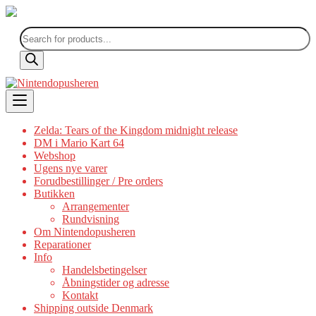
Products
search
Skip
to
content
Zelda: Tears of the Kingdom midnight release
DM i Mario Kart 64
Webshop
Ugens nye varer
Forudbestillinger / Pre orders
Butikken
Arrangementer
Rundvisning
Om Nintendopusheren
Reparationer
Info
Handelsbetingelser
Åbningstider og adresse
Kontakt
Shipping outside Denmark