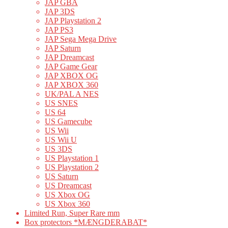
JAP GBA
JAP 3DS
JAP Playstation 2
JAP PS3
JAP Sega Mega Drive
JAP Saturn
JAP Dreamcast
JAP Game Gear
JAP XBOX OG
JAP XBOX 360
UK/PAL A NES
US SNES
US 64
US Gamecube
US Wii
US Wii U
US 3DS
US Playstation 1
US Playstation 2
US Saturn
US Dreamcast
US Xbox OG
US Xbox 360
Limited Run, Super Rare mm
Box protectors *MÆNGDERABAT*