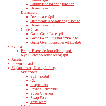
Saturn: Konsoller og tilbehør
Homebrews mm
Dreamcast
Dreamcast: Spil
Dreamcast: Konsoller og tilbehør
Homebrews mm
Game Gear
Game Gear: Løse spil
Game Gear: Original emballage
Game Gear: Konsoller og tilbehør
Evercade
Brugte Evercade-konsoller og spil
Nye Evercade-konsoller og spil
Amiga
Pokémon cards
Skylanders og Disney Infinity
Skylanders
Spil + portal
Giants
Imaginators
Spyro's Adventure
Super Chargers
Swap Force
Trap Team