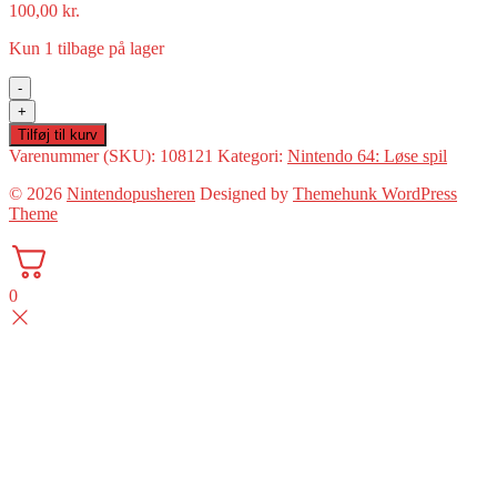
100,00
kr.
Kun 1 tilbage på lager
-
Michael
+
Owen's
Tilføj til kurv
World
Varenummer (SKU):
108121
Kategori:
Nintendo 64: Løse spil
League
Soccer
© 2026
Nintendopusheren
Designed by
Themehunk WordPress
2000(N64:
Theme
Løse
spil)
antal
0