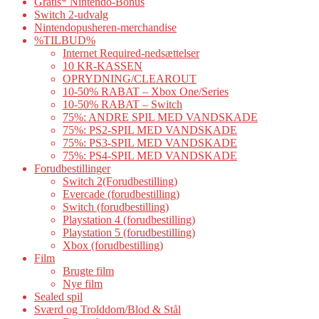
Gratis* Nintendo-Bonus
Switch 2-udvalg
Nintendopusheren-merchandise
%TILBUD%
Internet Required-nedsættelser
10 KR-KASSEN
OPRYDNING/CLEAROUT
10-50% RABAT – Xbox One/Series
10-50% RABAT – Switch
75%: ANDRE SPIL MED VANDSKADE
75%: PS2-SPIL MED VANDSKADE
75%: PS3-SPIL MED VANDSKADE
75%: PS4-SPIL MED VANDSKADE
Forudbestillinger
Switch 2(Forudbestilling)
Evercade (forudbestilling)
Switch (forudbestilling)
Playstation 4 (forudbestilling)
Playstation 5 (forudbestilling)
Xbox (forudbestilling)
Film
Brugte film
Nye film
Sealed spil
Sværd og Trolddom/Blod & Stål