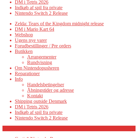
DM i Tetris 2026
Indkøb af spil fra private
Nintendo Switch 2 Release
Zelda: Tears of the Kingdom midnight release
DM i Mario Kart 64
Webshop
Ugens nye varer
Forudbestillinger / Pre orders
Butikken
Arrangementer
Rundvisning
Om Nintendopusheren
Reparationer
Info
Handelsbetingelser
Åbningstider og adresse
Kontakt
Shipping outside Denmark
DM i Tetris 2026
Indkøb af spil fra private
Nintendo Switch 2 Release
Category