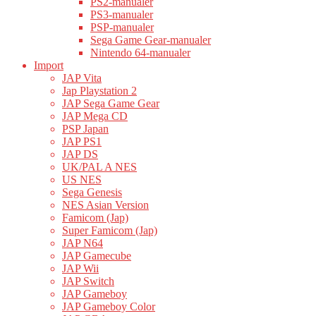
PS2-manualer
PS3-manualer
PSP-manualer
Sega Game Gear-manualer
Nintendo 64-manualer
Import
JAP Vita
Jap Playstation 2
JAP Sega Game Gear
JAP Mega CD
PSP Japan
JAP PS1
JAP DS
UK/PAL A NES
US NES
Sega Genesis
NES Asian Version
Famicom (Jap)
Super Famicom (Jap)
JAP N64
JAP Gamecube
JAP Wii
JAP Switch
JAP Gameboy
JAP Gameboy Color