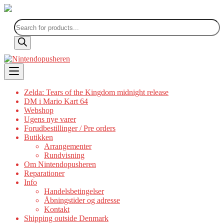
Products
search
Skip
to
content
Zelda: Tears of the Kingdom midnight release
DM i Mario Kart 64
Webshop
Ugens nye varer
Forudbestillinger / Pre orders
Butikken
Arrangementer
Rundvisning
Om Nintendopusheren
Reparationer
Info
Handelsbetingelser
Åbningstider og adresse
Kontakt
Shipping outside Denmark