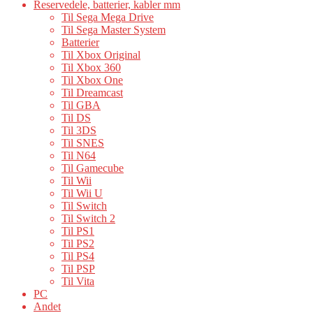
Reservedele, batterier, kabler mm
Til Sega Mega Drive
Til Sega Master System
Batterier
Til Xbox Original
Til Xbox 360
Til Xbox One
Til Dreamcast
Til GBA
Til DS
Til 3DS
Til SNES
Til N64
Til Gamecube
Til Wii
Til Wii U
Til Switch
Til Switch 2
Til PS1
Til PS2
Til PS4
Til PSP
Til Vita
PC
Andet