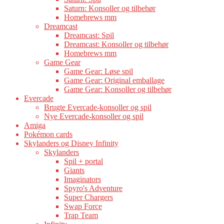
Saturn: Konsoller og tilbehør
Homebrews mm
Dreamcast
Dreamcast: Spil
Dreamcast: Konsoller og tilbehør
Homebrews mm
Game Gear
Game Gear: Løse spil
Game Gear: Original emballage
Game Gear: Konsoller og tilbehør
Evercade
Brugte Evercade-konsoller og spil
Nye Evercade-konsoller og spil
Amiga
Pokémon cards
Skylanders og Disney Infinity
Skylanders
Spil + portal
Giants
Imaginators
Spyro's Adventure
Super Chargers
Swap Force
Trap Team