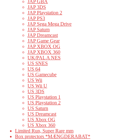
JAP GBA
JAP 3DS
JAP Playstation 2
JAP PS3
JAP Sega Mega Drive
JAP Saturn
JAP Dreamcast
JAP Game Gear
JAP XBOX OG
JAP XBOX 360
UK/PAL A NES
US SNES
US 64
US Gamecube
US Wii
US Wii U
US 3DS
US Playstation 1
US Playstation 2
US Saturn
US Dreamcast
US Xbox OG
US Xbox 360
Limited Run, Super Rare mm
Box protectors *MÆNGDERABAT*