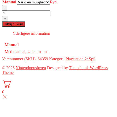
Manual
Ryd
-
Metal
Slug
+
4(PS2)
Tilføj til kurv
antal
Yderligere information
Manual
Med manual, Uden manual
Varenummer (SKU):
64359
Kategori:
Playstation 2: Spil
© 2026
Nintendopusheren
Designed by
Themehunk WordPress
Theme
0