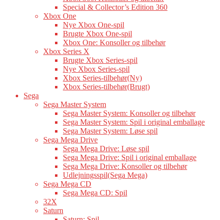
Special & Collector’s Edition 360
Xbox One
Nye Xbox One-spil
Brugte Xbox One-spil
Xbox One: Konsoller og tilbehør
Xbox Series X
Brugte Xbox Series-spil
Nye Xbox Series-spil
Xbox Series-tilbehør(Ny)
Xbox Series-tilbehør(Brugt)
Sega
Sega Master System
Sega Master System: Konsoller og tilbehør
Sega Master System: Spil i original emballage
Sega Master System: Løse spil
Sega Mega Drive
Sega Mega Drive: Løse spil
Sega Mega Drive: Spil i original emballage
Sega Mega Drive: Konsoller og tilbehør
Udlejningsspil(Sega Mega)
Sega Mega CD
Sega Mega CD: Spil
32X
Saturn
Saturn: Spil