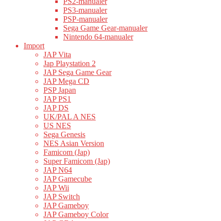
PS2-manualer
PS3-manualer
PSP-manualer
Sega Game Gear-manualer
Nintendo 64-manualer
Import
JAP Vita
Jap Playstation 2
JAP Sega Game Gear
JAP Mega CD
PSP Japan
JAP PS1
JAP DS
UK/PAL A NES
US NES
Sega Genesis
NES Asian Version
Famicom (Jap)
Super Famicom (Jap)
JAP N64
JAP Gamecube
JAP Wii
JAP Switch
JAP Gameboy
JAP Gameboy Color