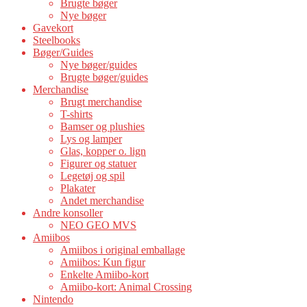
Brugte bøger
Nye bøger
Gavekort
Steelbooks
Bøger/Guides
Nye bøger/guides
Brugte bøger/guides
Merchandise
Brugt merchandise
T-shirts
Bamser og plushies
Lys og lamper
Glas, kopper o. lign
Figurer og statuer
Legetøj og spil
Plakater
Andet merchandise
Andre konsoller
NEO GEO MVS
Amiibos
Amiibos i original emballage
Amiibos: Kun figur
Enkelte Amiibo-kort
Amiibo-kort: Animal Crossing
Nintendo