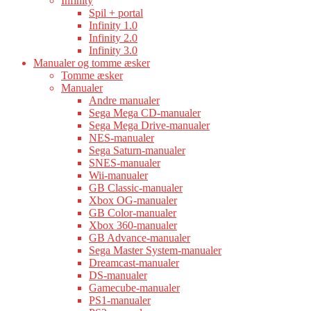
Infinity
Spil + portal
Infinity 1.0
Infinity 2.0
Infinity 3.0
Manualer og tomme æsker
Tomme æsker
Manualer
Andre manualer
Sega Mega CD-manualer
Sega Mega Drive-manualer
NES-manualer
Sega Saturn-manualer
SNES-manualer
Wii-manualer
GB Classic-manualer
Xbox OG-manualer
GB Color-manualer
Xbox 360-manualer
GB Advance-manualer
Sega Master System-manualer
Dreamcast-manualer
DS-manualer
Gamecube-manualer
PS1-manualer