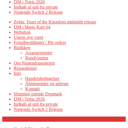
DM i Tetris 2026
Indkøb af spil fra private
Nintendo Switch 2 Release
Zelda: Tears of the Kingdom midnight release
DM i Mario Kart 64
Webshop
Ugens nye varer
Forudbestillinger / Pre orders
Butikken
Arrangementer
Rundvisning
Om Nintendopusheren
Reparationer
Info
Handelsbetingelser
Åbningstider og adresse
Kontakt
Shipping outside Denmark
DM i Tetris 2026
Indkøb af spil fra private
Nintendo Switch 2 Release
Category