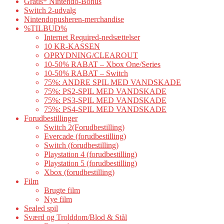
Gratis* Nintendo-Bonus
Switch 2-udvalg
Nintendopusheren-merchandise
%TILBUD%
Internet Required-nedsættelser
10 KR-KASSEN
OPRYDNING/CLEAROUT
10-50% RABAT – Xbox One/Series
10-50% RABAT – Switch
75%: ANDRE SPIL MED VANDSKADE
75%: PS2-SPIL MED VANDSKADE
75%: PS3-SPIL MED VANDSKADE
75%: PS4-SPIL MED VANDSKADE
Forudbestillinger
Switch 2(Forudbestilling)
Evercade (forudbestilling)
Switch (forudbestilling)
Playstation 4 (forudbestilling)
Playstation 5 (forudbestilling)
Xbox (forudbestilling)
Film
Brugte film
Nye film
Sealed spil
Sværd og Trolddom/Blod & Stål