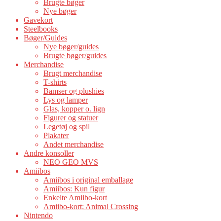
Brugte bøger
Nye bøger
Gavekort
Steelbooks
Bøger/Guides
Nye bøger/guides
Brugte bøger/guides
Merchandise
Brugt merchandise
T-shirts
Bamser og plushies
Lys og lamper
Glas, kopper o. lign
Figurer og statuer
Legetøj og spil
Plakater
Andet merchandise
Andre konsoller
NEO GEO MVS
Amiibos
Amiibos i original emballage
Amiibos: Kun figur
Enkelte Amiibo-kort
Amiibo-kort: Animal Crossing
Nintendo