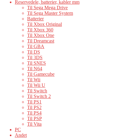
Reservedele, batterier, kabler mm
Til Sega Mega Drive
Til Sega Master System
Batterier
Til Xbox Original
Til Xbox 360
Til Xbox One
Til Dreamcast
Til GBA
Til DS
Til 3DS
Til SNES
Til N64
Til Gamecube
Til Wii
Til Wii U
Til Switch
Til Switch 2
Til PS1
Til PS2
Til PS4
Til PSP
Til Vita
PC
Andet