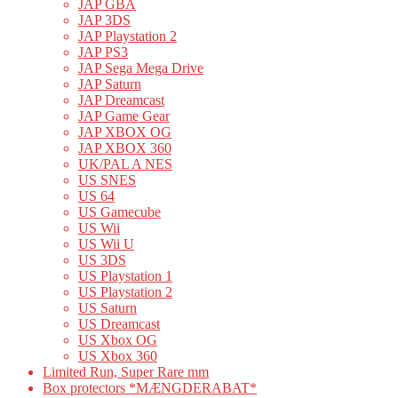
JAP GBA
JAP 3DS
JAP Playstation 2
JAP PS3
JAP Sega Mega Drive
JAP Saturn
JAP Dreamcast
JAP Game Gear
JAP XBOX OG
JAP XBOX 360
UK/PAL A NES
US SNES
US 64
US Gamecube
US Wii
US Wii U
US 3DS
US Playstation 1
US Playstation 2
US Saturn
US Dreamcast
US Xbox OG
US Xbox 360
Limited Run, Super Rare mm
Box protectors *MÆNGDERABAT*