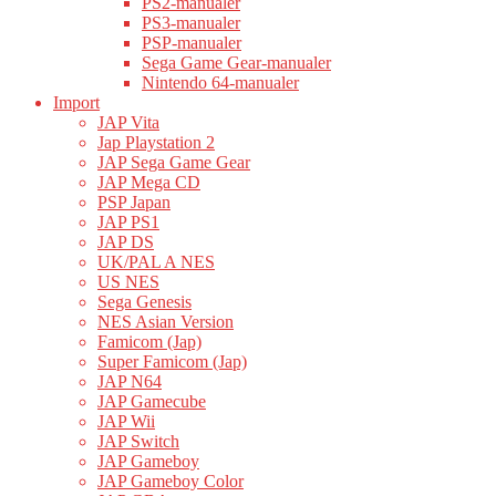
PS2-manualer
PS3-manualer
PSP-manualer
Sega Game Gear-manualer
Nintendo 64-manualer
Import
JAP Vita
Jap Playstation 2
JAP Sega Game Gear
JAP Mega CD
PSP Japan
JAP PS1
JAP DS
UK/PAL A NES
US NES
Sega Genesis
NES Asian Version
Famicom (Jap)
Super Famicom (Jap)
JAP N64
JAP Gamecube
JAP Wii
JAP Switch
JAP Gameboy
JAP Gameboy Color