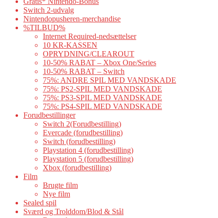
Gratis* Nintendo-Bonus
Switch 2-udvalg
Nintendopusheren-merchandise
%TILBUD%
Internet Required-nedsættelser
10 KR-KASSEN
OPRYDNING/CLEAROUT
10-50% RABAT – Xbox One/Series
10-50% RABAT – Switch
75%: ANDRE SPIL MED VANDSKADE
75%: PS2-SPIL MED VANDSKADE
75%: PS3-SPIL MED VANDSKADE
75%: PS4-SPIL MED VANDSKADE
Forudbestillinger
Switch 2(Forudbestilling)
Evercade (forudbestilling)
Switch (forudbestilling)
Playstation 4 (forudbestilling)
Playstation 5 (forudbestilling)
Xbox (forudbestilling)
Film
Brugte film
Nye film
Sealed spil
Sværd og Trolddom/Blod & Stål