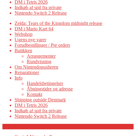
DM i Tetris 2026
Indkøb af spil fra private
Nintendo Switch 2 Release
Zelda: Tears of the Kingdom midnight release
DM i Mario Kart 64
Webshop
Ugens nye varer
Forudbestillinger / Pre orders
Butikken
Arrangementer
Rundvisning
Om Nintendopusheren
Reparationer
Info
Handelsbetingelser
Åbningstider og adresse
Kontakt
Shipping outside Denmark
DM i Tetris 2026
Indkøb af spil fra private
Nintendo Switch 2 Release
Category