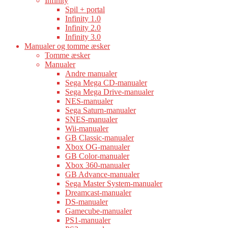
Infinity
Spil + portal
Infinity 1.0
Infinity 2.0
Infinity 3.0
Manualer og tomme æsker
Tomme æsker
Manualer
Andre manualer
Sega Mega CD-manualer
Sega Mega Drive-manualer
NES-manualer
Sega Saturn-manualer
SNES-manualer
Wii-manualer
GB Classic-manualer
Xbox OG-manualer
GB Color-manualer
Xbox 360-manualer
GB Advance-manualer
Sega Master System-manualer
Dreamcast-manualer
DS-manualer
Gamecube-manualer
PS1-manualer