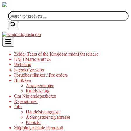
Products
search
Skip
to
content
Zelda: Tears of the Kingdom midnight release
DM i Mario Kart 64
Webshop
Ugens nye varer
Forudbestillinger / Pre orders
Butikken
Arrangementer
Rundvisning
Om Nintendopusheren
Reparationer
Info
Handelsbetingelser
Åbningstider og adresse
Kontakt
Shipping outside Denmark