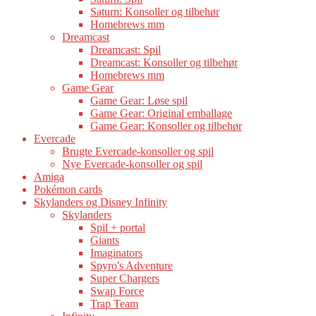
Saturn: Konsoller og tilbehør
Homebrews mm
Dreamcast
Dreamcast: Spil
Dreamcast: Konsoller og tilbehør
Homebrews mm
Game Gear
Game Gear: Løse spil
Game Gear: Original emballage
Game Gear: Konsoller og tilbehør
Evercade
Brugte Evercade-konsoller og spil
Nye Evercade-konsoller og spil
Amiga
Pokémon cards
Skylanders og Disney Infinity
Skylanders
Spil + portal
Giants
Imaginators
Spyro's Adventure
Super Chargers
Swap Force
Trap Team