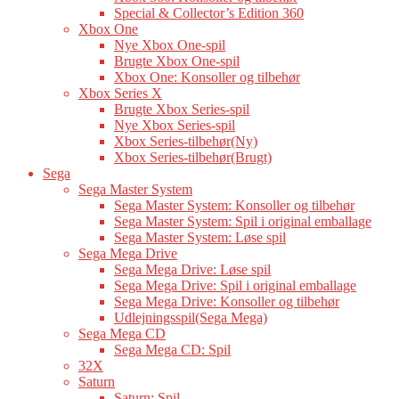
Special & Collector’s Edition 360
Xbox One
Nye Xbox One-spil
Brugte Xbox One-spil
Xbox One: Konsoller og tilbehør
Xbox Series X
Brugte Xbox Series-spil
Nye Xbox Series-spil
Xbox Series-tilbehør(Ny)
Xbox Series-tilbehør(Brugt)
Sega
Sega Master System
Sega Master System: Konsoller og tilbehør
Sega Master System: Spil i original emballage
Sega Master System: Løse spil
Sega Mega Drive
Sega Mega Drive: Løse spil
Sega Mega Drive: Spil i original emballage
Sega Mega Drive: Konsoller og tilbehør
Udlejningsspil(Sega Mega)
Sega Mega CD
Sega Mega CD: Spil
32X
Saturn
Saturn: Spil