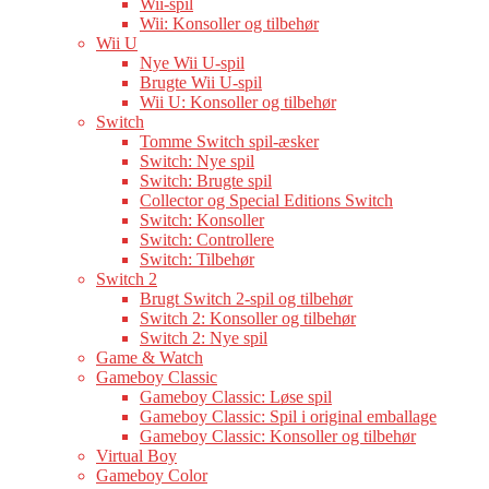
Wii-spil
Wii: Konsoller og tilbehør
Wii U
Nye Wii U-spil
Brugte Wii U-spil
Wii U: Konsoller og tilbehør
Switch
Tomme Switch spil-æsker
Switch: Nye spil
Switch: Brugte spil
Collector og Special Editions Switch
Switch: Konsoller
Switch: Controllere
Switch: Tilbehør
Switch 2
Brugt Switch 2-spil og tilbehør
Switch 2: Konsoller og tilbehør
Switch 2: Nye spil
Game & Watch
Gameboy Classic
Gameboy Classic: Løse spil
Gameboy Classic: Spil i original emballage
Gameboy Classic: Konsoller og tilbehør
Virtual Boy
Gameboy Color