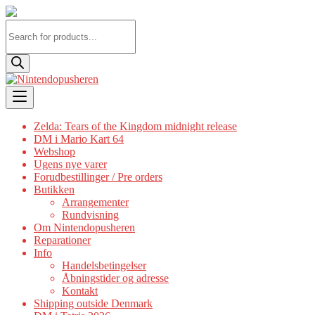
Products
search
Skip
to
content
Zelda: Tears of the Kingdom midnight release
DM i Mario Kart 64
Webshop
Ugens nye varer
Forudbestillinger / Pre orders
Butikken
Arrangementer
Rundvisning
Om Nintendopusheren
Reparationer
Info
Handelsbetingelser
Åbningstider og adresse
Kontakt
Shipping outside Denmark