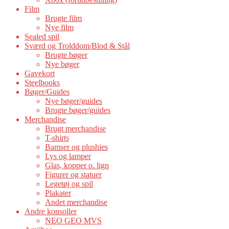
Film
Brugte film
Nye film
Sealed spil
Sværd og Trolddom/Blod & Stål
Brugte bøger
Nye bøger
Gavekort
Steelbooks
Bøger/Guides
Nye bøger/guides
Brugte bøger/guides
Merchandise
Brugt merchandise
T-shirts
Bamser og plushies
Lys og lamper
Glas, kopper o. lign
Figurer og statuer
Legetøj og spil
Plakater
Andet merchandise
Andre konsoller
NEO GEO MVS