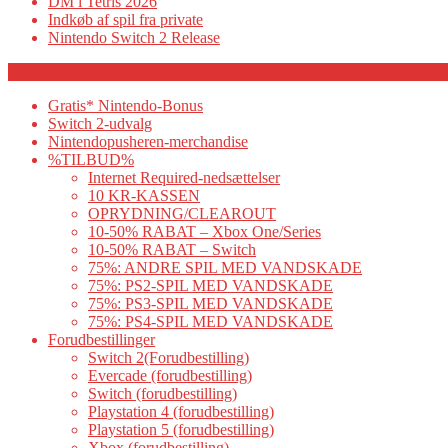
DM i Tetris 2026
Indkøb af spil fra private
Nintendo Switch 2 Release
Category
Gratis* Nintendo-Bonus
Switch 2-udvalg
Nintendopusheren-merchandise
%TILBUD%
Internet Required-nedsættelser
10 KR-KASSEN
OPRYDNING/CLEAROUT
10-50% RABAT – Xbox One/Series
10-50% RABAT – Switch
75%: ANDRE SPIL MED VANDSKADE
75%: PS2-SPIL MED VANDSKADE
75%: PS3-SPIL MED VANDSKADE
75%: PS4-SPIL MED VANDSKADE
Forudbestillinger
Switch 2(Forudbestilling)
Evercade (forudbestilling)
Switch (forudbestilling)
Playstation 4 (forudbestilling)
Playstation 5 (forudbestilling)
Xbox (forudbestilling)