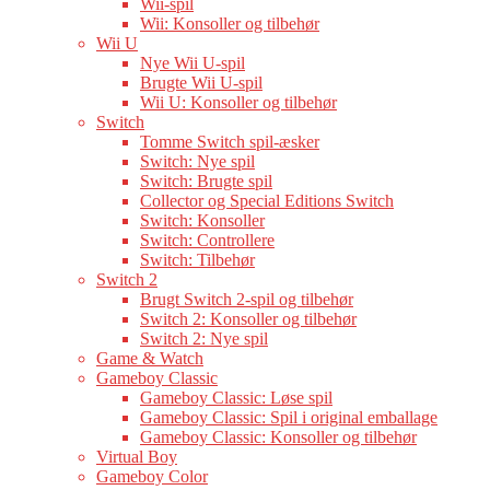
Wii-spil
Wii: Konsoller og tilbehør
Wii U
Nye Wii U-spil
Brugte Wii U-spil
Wii U: Konsoller og tilbehør
Switch
Tomme Switch spil-æsker
Switch: Nye spil
Switch: Brugte spil
Collector og Special Editions Switch
Switch: Konsoller
Switch: Controllere
Switch: Tilbehør
Switch 2
Brugt Switch 2-spil og tilbehør
Switch 2: Konsoller og tilbehør
Switch 2: Nye spil
Game & Watch
Gameboy Classic
Gameboy Classic: Løse spil
Gameboy Classic: Spil i original emballage
Gameboy Classic: Konsoller og tilbehør
Virtual Boy
Gameboy Color