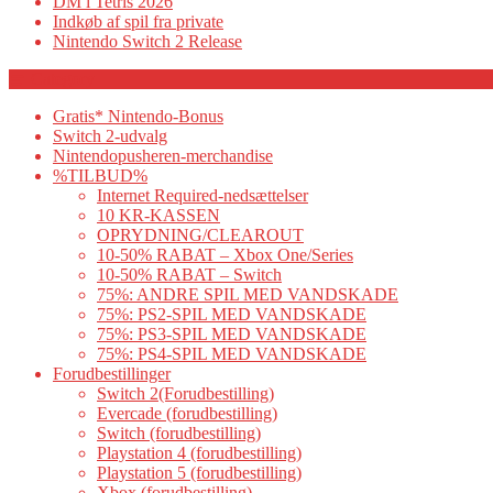
DM i Tetris 2026
Indkøb af spil fra private
Nintendo Switch 2 Release
Category
Gratis* Nintendo-Bonus
Switch 2-udvalg
Nintendopusheren-merchandise
%TILBUD%
Internet Required-nedsættelser
10 KR-KASSEN
OPRYDNING/CLEAROUT
10-50% RABAT – Xbox One/Series
10-50% RABAT – Switch
75%: ANDRE SPIL MED VANDSKADE
75%: PS2-SPIL MED VANDSKADE
75%: PS3-SPIL MED VANDSKADE
75%: PS4-SPIL MED VANDSKADE
Forudbestillinger
Switch 2(Forudbestilling)
Evercade (forudbestilling)
Switch (forudbestilling)
Playstation 4 (forudbestilling)
Playstation 5 (forudbestilling)
Xbox (forudbestilling)