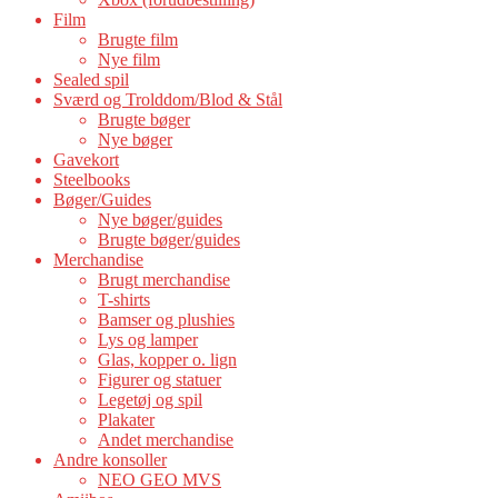
Film
Brugte film
Nye film
Sealed spil
Sværd og Trolddom/Blod & Stål
Brugte bøger
Nye bøger
Gavekort
Steelbooks
Bøger/Guides
Nye bøger/guides
Brugte bøger/guides
Merchandise
Brugt merchandise
T-shirts
Bamser og plushies
Lys og lamper
Glas, kopper o. lign
Figurer og statuer
Legetøj og spil
Plakater
Andet merchandise
Andre konsoller
NEO GEO MVS