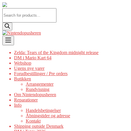
Products
search
Skip
to
content
Zelda: Tears of the Kingdom midnight release
DM i Mario Kart 64
Webshop
Ugens nye varer
Forudbestillinger / Pre orders
Butikken
Arrangementer
Rundvisning
Om Nintendopusheren
Reparationer
Info
Handelsbetingelser
Åbningstider og adresse
Kontakt
Shipping outside Denmark