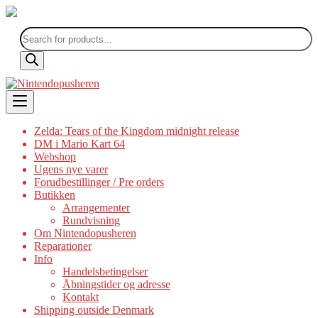
Products
search
Skip
to
content
Zelda: Tears of the Kingdom midnight release
DM i Mario Kart 64
Webshop
Ugens nye varer
Forudbestillinger / Pre orders
Butikken
Arrangementer
Rundvisning
Om Nintendopusheren
Reparationer
Info
Handelsbetingelser
Åbningstider og adresse
Kontakt
Shipping outside Denmark