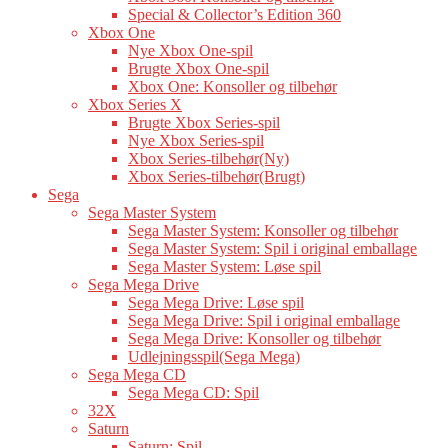
Special & Collector’s Edition 360
Xbox One
Nye Xbox One-spil
Brugte Xbox One-spil
Xbox One: Konsoller og tilbehør
Xbox Series X
Brugte Xbox Series-spil
Nye Xbox Series-spil
Xbox Series-tilbehør(Ny)
Xbox Series-tilbehør(Brugt)
Sega
Sega Master System
Sega Master System: Konsoller og tilbehør
Sega Master System: Spil i original emballage
Sega Master System: Løse spil
Sega Mega Drive
Sega Mega Drive: Løse spil
Sega Mega Drive: Spil i original emballage
Sega Mega Drive: Konsoller og tilbehør
Udlejningsspil(Sega Mega)
Sega Mega CD
Sega Mega CD: Spil
32X
Saturn
Saturn: Spil