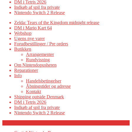
DM i Tetris 2026
Indkøb af spil fra private
Nintendo Switch 2 Release
Zelda: Tears of the Kingdom midnight release
DM i Mario Kart 64
Webshop
Ugens nye varer
Forudbestillinger / Pre orders
Butikken
Arrangementer
Rundvisning
Om Nintendopusheren
Reparationer
Info
Handelsbetingelser
Åbningstider og adresse
Kontakt
Shipping outside Denmark
DM i Tetris 2026
Indkøb af spil fra private
Nintendo Switch 2 Release
Category