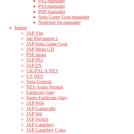
PS2-manualer
PS3-manualer
PSP-manualer
Sega Game Gear-manualer
Nintendo 64-manualer
Import
JAP Vita
Jap Playstation 2
JAP Sega Game Gear
JAP Mega CD
PSP Japan
JAP PS1
JAP DS
UK/PAL A NES
US NES
Sega Genesis
NES Asian Version
Famicom (Jap)
Super Famicom (Jap)
JAP N64
JAP Gamecube
JAP Wii
JAP Switch
JAP Gameboy
JAP Gameboy Color