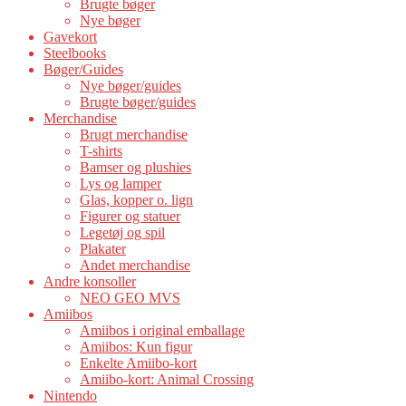
Brugte bøger
Nye bøger
Gavekort
Steelbooks
Bøger/Guides
Nye bøger/guides
Brugte bøger/guides
Merchandise
Brugt merchandise
T-shirts
Bamser og plushies
Lys og lamper
Glas, kopper o. lign
Figurer og statuer
Legetøj og spil
Plakater
Andet merchandise
Andre konsoller
NEO GEO MVS
Amiibos
Amiibos i original emballage
Amiibos: Kun figur
Enkelte Amiibo-kort
Amiibo-kort: Animal Crossing
Nintendo