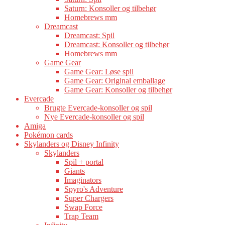
Saturn: Konsoller og tilbehør
Homebrews mm
Dreamcast
Dreamcast: Spil
Dreamcast: Konsoller og tilbehør
Homebrews mm
Game Gear
Game Gear: Løse spil
Game Gear: Original emballage
Game Gear: Konsoller og tilbehør
Evercade
Brugte Evercade-konsoller og spil
Nye Evercade-konsoller og spil
Amiga
Pokémon cards
Skylanders og Disney Infinity
Skylanders
Spil + portal
Giants
Imaginators
Spyro's Adventure
Super Chargers
Swap Force
Trap Team