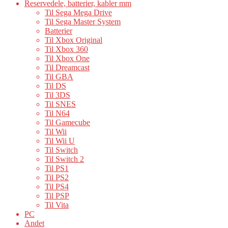
Reservedele, batterier, kabler mm
Til Sega Mega Drive
Til Sega Master System
Batterier
Til Xbox Original
Til Xbox 360
Til Xbox One
Til Dreamcast
Til GBA
Til DS
Til 3DS
Til SNES
Til N64
Til Gamecube
Til Wii
Til Wii U
Til Switch
Til Switch 2
Til PS1
Til PS2
Til PS4
Til PSP
Til Vita
PC
Andet