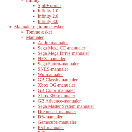
Infinity
Spil + portal
Infinity 1.0
Infinity 2.0
Infinity 3.0
Manualer og tomme æsker
Tomme æsker
Manualer
Andre manualer
Sega Mega CD-manualer
Sega Mega Drive-manualer
NES-manualer
Sega Saturn-manualer
SNES-manualer
Wii-manualer
GB Classic-manualer
Xbox OG-manualer
GB Color-manualer
Xbox 360-manualer
GB Advance-manualer
Sega Master System-manualer
Dreamcast-manualer
DS-manualer
Gamecube-manualer
PS1-manualer