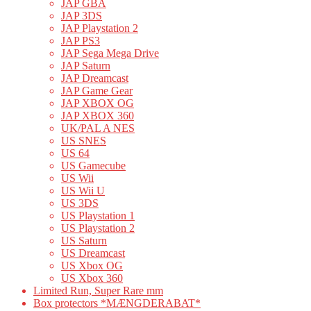
JAP GBA
JAP 3DS
JAP Playstation 2
JAP PS3
JAP Sega Mega Drive
JAP Saturn
JAP Dreamcast
JAP Game Gear
JAP XBOX OG
JAP XBOX 360
UK/PAL A NES
US SNES
US 64
US Gamecube
US Wii
US Wii U
US 3DS
US Playstation 1
US Playstation 2
US Saturn
US Dreamcast
US Xbox OG
US Xbox 360
Limited Run, Super Rare mm
Box protectors *MÆNGDERABAT*