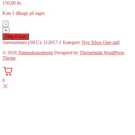
150,00
kr.
Kun 1 tilbage på lager
-
Lego
+
Marvel
Tilføj til kurv
Super
Varenummer (SKU):
112017-1
Kategori:
Nye Xbox One-spil
Heroes
2(Xbox
© 2026
Nintendopusheren
Designed by
Themehunk WordPress
One
Theme
Ny)
antal
0