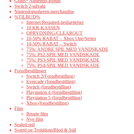
Gratis* Nintendo-Bonus
Switch 2-udvalg
Nintendopusheren-merchandise
%TILBUD%
Internet Required-nedsættelser
10 KR-KASSEN
OPRYDNING/CLEAROUT
10-50% RABAT – Xbox One/Series
10-50% RABAT – Switch
75%: ANDRE SPIL MED VANDSKADE
75%: PS2-SPIL MED VANDSKADE
75%: PS3-SPIL MED VANDSKADE
75%: PS4-SPIL MED VANDSKADE
Forudbestillinger
Switch 2(Forudbestilling)
Evercade (forudbestilling)
Switch (forudbestilling)
Playstation 4 (forudbestilling)
Playstation 5 (forudbestilling)
Xbox (forudbestilling)
Film
Brugte film
Nye film
Sealed spil
Sværd og Trolddom/Blod & Stål