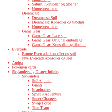
Saturn: Konsoller og tilbehør
Homebrews mm
Dreamcast
Dreamcast: Spil
Dreamcast: Konsoller og tilbehør
Homebrews mm
Game Gear
Game Gear: Løse spil
Game Gear: Original emballage
Game Gear: Konsoller og tilbehør
Evercade
Brugte Evercade-konsoller og spil
Nye Evercade-konsoller og spil
Amiga
Pokémon cards
Skylanders og Disney Infinity
Skylanders
Spil + portal
Giants
Imaginators
Spyro's Adventure
Super Chargers
Swap Force
Trap Team