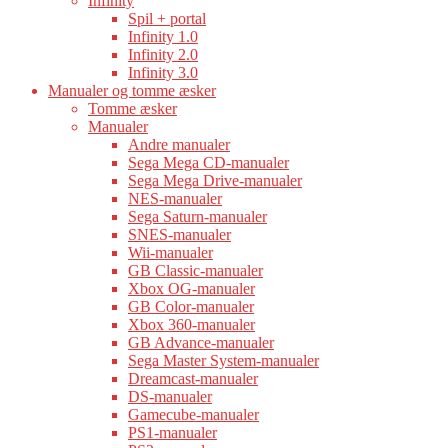
Infinity
Spil + portal
Infinity 1.0
Infinity 2.0
Infinity 3.0
Manualer og tomme æsker
Tomme æsker
Manualer
Andre manualer
Sega Mega CD-manualer
Sega Mega Drive-manualer
NES-manualer
Sega Saturn-manualer
SNES-manualer
Wii-manualer
GB Classic-manualer
Xbox OG-manualer
GB Color-manualer
Xbox 360-manualer
GB Advance-manualer
Sega Master System-manualer
Dreamcast-manualer
DS-manualer
Gamecube-manualer
PS1-manualer