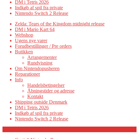
DM i Tetris 2026
Indkøb af spil fra private
Nintendo Switch 2 Release
Zelda: Tears of the Kingdom midnight release
DM i Mario Kart 64
Webshop
Ugens nye varer
Forudbestillinger / Pre orders
Butikken
Arrangementer
Rundvisning
Om Nintendopusheren
Reparationer
Info
Handelsbetingelser
Åbningstider og adresse
Kontakt
Shipping outside Denmark
DM i Tetris 2026
Indkøb af spil fra private
Nintendo Switch 2 Release
Category