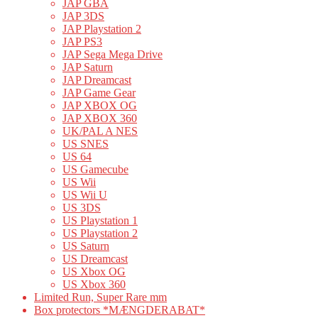
JAP GBA
JAP 3DS
JAP Playstation 2
JAP PS3
JAP Sega Mega Drive
JAP Saturn
JAP Dreamcast
JAP Game Gear
JAP XBOX OG
JAP XBOX 360
UK/PAL A NES
US SNES
US 64
US Gamecube
US Wii
US Wii U
US 3DS
US Playstation 1
US Playstation 2
US Saturn
US Dreamcast
US Xbox OG
US Xbox 360
Limited Run, Super Rare mm
Box protectors *MÆNGDERABAT*