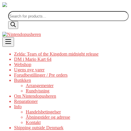
Products
search
Skip
to
content
Zelda: Tears of the Kingdom midnight release
DM i Mario Kart 64
Webshop
Ugens nye varer
Forudbestillinger / Pre orders
Butikken
Arrangementer
Rundvisning
Om Nintendopusheren
Reparationer
Info
Handelsbetingelser
Åbningstider og adresse
Kontakt
Shipping outside Denmark