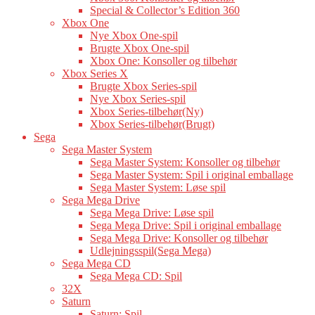
Special & Collector’s Edition 360
Xbox One
Nye Xbox One-spil
Brugte Xbox One-spil
Xbox One: Konsoller og tilbehør
Xbox Series X
Brugte Xbox Series-spil
Nye Xbox Series-spil
Xbox Series-tilbehør(Ny)
Xbox Series-tilbehør(Brugt)
Sega
Sega Master System
Sega Master System: Konsoller og tilbehør
Sega Master System: Spil i original emballage
Sega Master System: Løse spil
Sega Mega Drive
Sega Mega Drive: Løse spil
Sega Mega Drive: Spil i original emballage
Sega Mega Drive: Konsoller og tilbehør
Udlejningsspil(Sega Mega)
Sega Mega CD
Sega Mega CD: Spil
32X
Saturn
Saturn: Spil