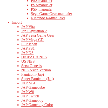
PS2-manualer
PS3-manualer
PSP-manualer
Sega Game Gear-manualer
Nintendo 64-manualer
Import
JAP Vita
Jap Playstation 2
JAP Sega Game Gear
JAP Mega CD
PSP Japan
JAP PS1
JAP DS
UK/PAL A NES
US NES
Sega Genesis
NES Asian Version
Famicom (Jap)
Super Famicom (Jap)
JAP N64
JAP Gamecube
JAP Wii
JAP Switch
JAP Gameboy
JAP Gameboy Color