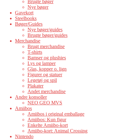
Brugte bøger
Nye bøger
Gavekort
Steelbooks
Bøger/Guides
Nye bøger/guides
Brugte bøger/guides
Merchandise
Brugt merchandise
T-shirts
Bamser og plushies
Lys og lamper
Glas, kopper o. lign
Figurer og statuer
Legetøj og spil
Plakater
Andet merchandise
Andre konsoller
NEO GEO MVS
Amiibos
Amiibos i original emballage
Amiibos: Kun figur
Enkelte Amiibo-kort
Amiibo-kort: Animal Crossing
Nintendo