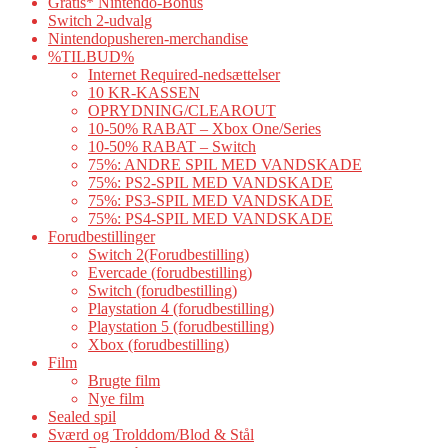
Gratis* Nintendo-Bonus
Switch 2-udvalg
Nintendopusheren-merchandise
%TILBUD%
Internet Required-nedsættelser
10 KR-KASSEN
OPRYDNING/CLEAROUT
10-50% RABAT – Xbox One/Series
10-50% RABAT – Switch
75%: ANDRE SPIL MED VANDSKADE
75%: PS2-SPIL MED VANDSKADE
75%: PS3-SPIL MED VANDSKADE
75%: PS4-SPIL MED VANDSKADE
Forudbestillinger
Switch 2(Forudbestilling)
Evercade (forudbestilling)
Switch (forudbestilling)
Playstation 4 (forudbestilling)
Playstation 5 (forudbestilling)
Xbox (forudbestilling)
Film
Brugte film
Nye film
Sealed spil
Sværd og Trolddom/Blod & Stål