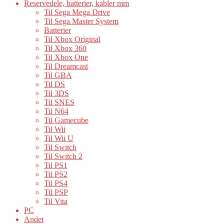
Reservedele, batterier, kabler mm
Til Sega Mega Drive
Til Sega Master System
Batterier
Til Xbox Original
Til Xbox 360
Til Xbox One
Til Dreamcast
Til GBA
Til DS
Til 3DS
Til SNES
Til N64
Til Gamecube
Til Wii
Til Wii U
Til Switch
Til Switch 2
Til PS1
Til PS2
Til PS4
Til PSP
Til Vita
PC
Andet