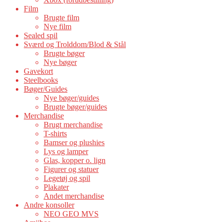
Film
Brugte film
Nye film
Sealed spil
Sværd og Trolddom/Blod & Stål
Brugte bøger
Nye bøger
Gavekort
Steelbooks
Bøger/Guides
Nye bøger/guides
Brugte bøger/guides
Merchandise
Brugt merchandise
T-shirts
Bamser og plushies
Lys og lamper
Glas, kopper o. lign
Figurer og statuer
Legetøj og spil
Plakater
Andet merchandise
Andre konsoller
NEO GEO MVS