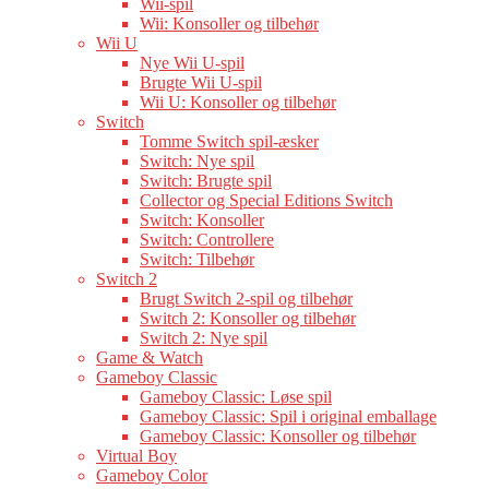
Wii-spil
Wii: Konsoller og tilbehør
Wii U
Nye Wii U-spil
Brugte Wii U-spil
Wii U: Konsoller og tilbehør
Switch
Tomme Switch spil-æsker
Switch: Nye spil
Switch: Brugte spil
Collector og Special Editions Switch
Switch: Konsoller
Switch: Controllere
Switch: Tilbehør
Switch 2
Brugt Switch 2-spil og tilbehør
Switch 2: Konsoller og tilbehør
Switch 2: Nye spil
Game & Watch
Gameboy Classic
Gameboy Classic: Løse spil
Gameboy Classic: Spil i original emballage
Gameboy Classic: Konsoller og tilbehør
Virtual Boy
Gameboy Color