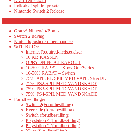
DM i Tetris 2026
Indkøb af spil fra private
Nintendo Switch 2 Release
Category
Gratis* Nintendo-Bonus
Switch 2-udvalg
Nintendopusheren-merchandise
%TILBUD%
Internet Required-nedsættelser
10 KR-KASSEN
OPRYDNING/CLEAROUT
10-50% RABAT – Xbox One/Series
10-50% RABAT – Switch
75%: ANDRE SPIL MED VANDSKADE
75%: PS2-SPIL MED VANDSKADE
75%: PS3-SPIL MED VANDSKADE
75%: PS4-SPIL MED VANDSKADE
Forudbestillinger
Switch 2(Forudbestilling)
Evercade (forudbestilling)
Switch (forudbestilling)
Playstation 4 (forudbestilling)
Playstation 5 (forudbestilling)
Xbox (forudbestilling)