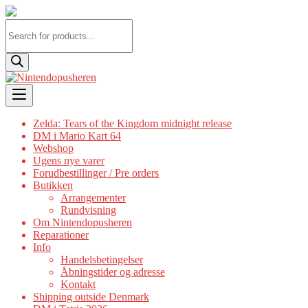
Products
search
Skip
to
content
Zelda: Tears of the Kingdom midnight release
DM i Mario Kart 64
Webshop
Ugens nye varer
Forudbestillinger / Pre orders
Butikken
Arrangementer
Rundvisning
Om Nintendopusheren
Reparationer
Info
Handelsbetingelser
Åbningstider og adresse
Kontakt
Shipping outside Denmark