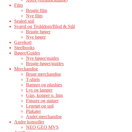
Film
Brugte film
Nye film
Sealed spil
Sværd og Trolddom/Blod & Stål
Brugte bøger
Nye bøger
Gavekort
Steelbooks
Bøger/Guides
Nye bøger/guides
Brugte bøger/guides
Merchandise
Brugt merchandise
T-shirts
Bamser og plushies
Lys og lamper
Glas, kopper o. lign
Figurer og statuer
Legetøj og spil
Plakater
Andet merchandise
Andre konsoller
NEO GEO MVS