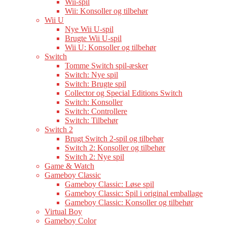
Wii-spil
Wii: Konsoller og tilbehør
Wii U
Nye Wii U-spil
Brugte Wii U-spil
Wii U: Konsoller og tilbehør
Switch
Tomme Switch spil-æsker
Switch: Nye spil
Switch: Brugte spil
Collector og Special Editions Switch
Switch: Konsoller
Switch: Controllere
Switch: Tilbehør
Switch 2
Brugt Switch 2-spil og tilbehør
Switch 2: Konsoller og tilbehør
Switch 2: Nye spil
Game & Watch
Gameboy Classic
Gameboy Classic: Løse spil
Gameboy Classic: Spil i original emballage
Gameboy Classic: Konsoller og tilbehør
Virtual Boy
Gameboy Color