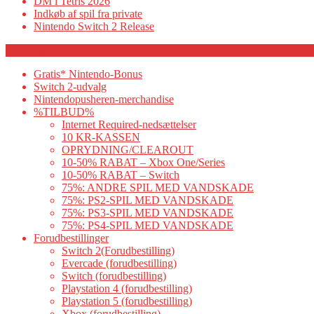
DM i Tetris 2026
Indkøb af spil fra private
Nintendo Switch 2 Release
Category
Gratis* Nintendo-Bonus
Switch 2-udvalg
Nintendopusheren-merchandise
%TILBUD%
Internet Required-nedsættelser
10 KR-KASSEN
OPRYDNING/CLEAROUT
10-50% RABAT – Xbox One/Series
10-50% RABAT – Switch
75%: ANDRE SPIL MED VANDSKADE
75%: PS2-SPIL MED VANDSKADE
75%: PS3-SPIL MED VANDSKADE
75%: PS4-SPIL MED VANDSKADE
Forudbestillinger
Switch 2(Forudbestilling)
Evercade (forudbestilling)
Switch (forudbestilling)
Playstation 4 (forudbestilling)
Playstation 5 (forudbestilling)
Xbox (forudbestilling)