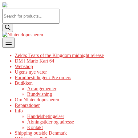
Products
search
Skip
to
content
Zelda: Tears of the Kingdom midnight release
DM i Mario Kart 64
Webshop
Ugens nye varer
Forudbestillinger / Pre orders
Butikken
Arrangementer
Rundvisning
Om Nintendopusheren
Reparationer
Info
Handelsbetingelser
Åbningstider og adresse
Kontakt
Shipping outside Denmark