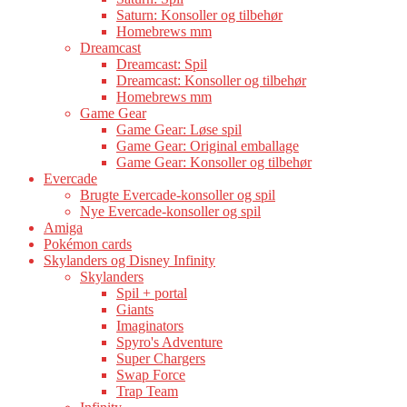
Saturn: Konsoller og tilbehør
Homebrews mm
Dreamcast
Dreamcast: Spil
Dreamcast: Konsoller og tilbehør
Homebrews mm
Game Gear
Game Gear: Løse spil
Game Gear: Original emballage
Game Gear: Konsoller og tilbehør
Evercade
Brugte Evercade-konsoller og spil
Nye Evercade-konsoller og spil
Amiga
Pokémon cards
Skylanders og Disney Infinity
Skylanders
Spil + portal
Giants
Imaginators
Spyro's Adventure
Super Chargers
Swap Force
Trap Team