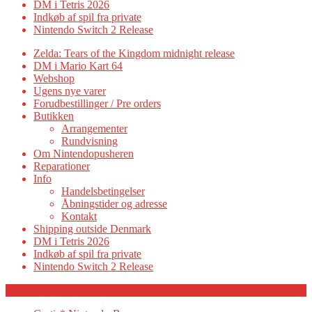
DM i Tetris 2026
Indkøb af spil fra private
Nintendo Switch 2 Release
Zelda: Tears of the Kingdom midnight release
DM i Mario Kart 64
Webshop
Ugens nye varer
Forudbestillinger / Pre orders
Butikken
Arrangementer
Rundvisning
Om Nintendopusheren
Reparationer
Info
Handelsbetingelser
Åbningstider og adresse
Kontakt
Shipping outside Denmark
DM i Tetris 2026
Indkøb af spil fra private
Nintendo Switch 2 Release
Category