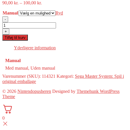
Prisinterval:
90,00
kr.
–
100,00
kr.
90,00 kr.
Manual
til
Ryd
100,00 kr.
-
Heavyweight
Champ(Sega
+
Master)
Tilføj til kurv
antal
Yderligere information
Manual
Med manual, Uden manual
Varenummer (SKU):
114321
Kategori:
Sega Master System: Spil i
original emballage
© 2026
Nintendopusheren
Designed by
Themehunk WordPress
Theme
0