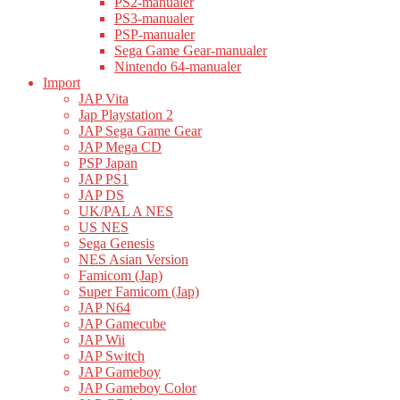
PS2-manualer
PS3-manualer
PSP-manualer
Sega Game Gear-manualer
Nintendo 64-manualer
Import
JAP Vita
Jap Playstation 2
JAP Sega Game Gear
JAP Mega CD
PSP Japan
JAP PS1
JAP DS
UK/PAL A NES
US NES
Sega Genesis
NES Asian Version
Famicom (Jap)
Super Famicom (Jap)
JAP N64
JAP Gamecube
JAP Wii
JAP Switch
JAP Gameboy
JAP Gameboy Color