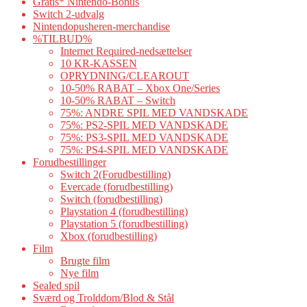
Gratis* Nintendo-Bonus
Switch 2-udvalg
Nintendopusheren-merchandise
%TILBUD%
Internet Required-nedsættelser
10 KR-KASSEN
OPRYDNING/CLEAROUT
10-50% RABAT – Xbox One/Series
10-50% RABAT – Switch
75%: ANDRE SPIL MED VANDSKADE
75%: PS2-SPIL MED VANDSKADE
75%: PS3-SPIL MED VANDSKADE
75%: PS4-SPIL MED VANDSKADE
Forudbestillinger
Switch 2(Forudbestilling)
Evercade (forudbestilling)
Switch (forudbestilling)
Playstation 4 (forudbestilling)
Playstation 5 (forudbestilling)
Xbox (forudbestilling)
Film
Brugte film
Nye film
Sealed spil
Sværd og Trolddom/Blod & Stål