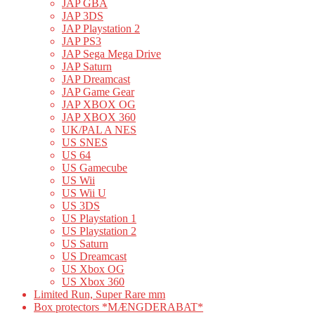
JAP GBA
JAP 3DS
JAP Playstation 2
JAP PS3
JAP Sega Mega Drive
JAP Saturn
JAP Dreamcast
JAP Game Gear
JAP XBOX OG
JAP XBOX 360
UK/PAL A NES
US SNES
US 64
US Gamecube
US Wii
US Wii U
US 3DS
US Playstation 1
US Playstation 2
US Saturn
US Dreamcast
US Xbox OG
US Xbox 360
Limited Run, Super Rare mm
Box protectors *MÆNGDERABAT*