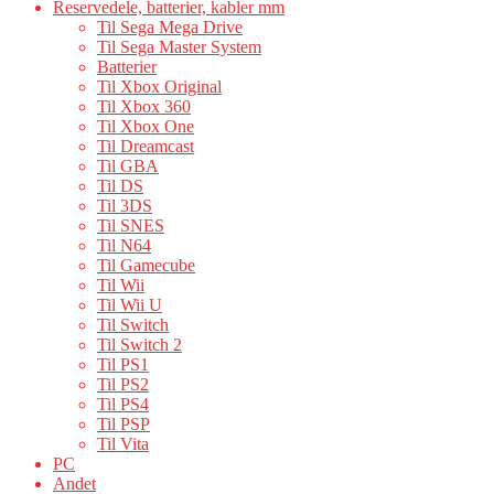
Reservedele, batterier, kabler mm
Til Sega Mega Drive
Til Sega Master System
Batterier
Til Xbox Original
Til Xbox 360
Til Xbox One
Til Dreamcast
Til GBA
Til DS
Til 3DS
Til SNES
Til N64
Til Gamecube
Til Wii
Til Wii U
Til Switch
Til Switch 2
Til PS1
Til PS2
Til PS4
Til PSP
Til Vita
PC
Andet