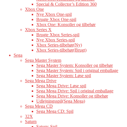
Special & Collector’s Edition 360
Xbox One
Nye Xbox One-spil
Brugte Xbox One-spil
Xbox One: Konsoller og tilbehør
Xbox Series X
Brugte Xbox Series-spil
Nye Xbox Series-spil
Xbox Series-tilbehør(Ny)
Xbox Series-tilbehør(Brugt)
Sega
Sega Master System
Sega Master System: Konsoller og tilbehør
Sega Master System: Spil i original emballage
Sega Master System: Løse spil
Sega Mega Drive
Sega Mega Drive: Løse spil
Sega Mega Drive: Spil i original emballage
Sega Mega Drive: Konsoller og tilbehør
Udlejningsspil(Sega Mega)
Sega Mega CD
Sega Mega CD: Spil
32X
Saturn
Saturn: Spil