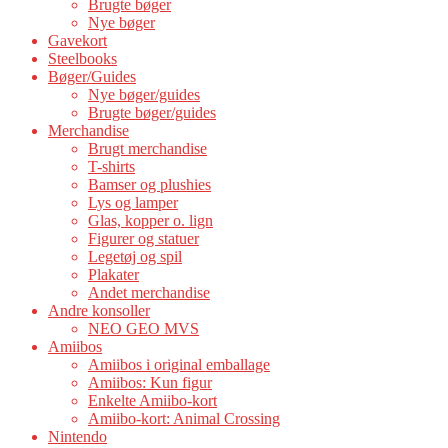
Brugte bøger
Nye bøger
Gavekort
Steelbooks
Bøger/Guides
Nye bøger/guides
Brugte bøger/guides
Merchandise
Brugt merchandise
T-shirts
Bamser og plushies
Lys og lamper
Glas, kopper o. lign
Figurer og statuer
Legetøj og spil
Plakater
Andet merchandise
Andre konsoller
NEO GEO MVS
Amiibos
Amiibos i original emballage
Amiibos: Kun figur
Enkelte Amiibo-kort
Amiibo-kort: Animal Crossing
Nintendo