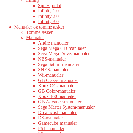
Infinity
Spil + portal
Infinity 1.0
Infinity 2.0
Infinity 3.0
Manualer og tomme æsker
Tomme æsker
Manualer
Andre manualer
Sega Mega CD-manualer
Sega Mega Drive-manualer
NES-manualer
Sega Saturn-manualer
SNES-manualer
Wii-manualer
GB Classic-manualer
Xbox OG-manualer
GB Color-manualer
Xbox 360-manualer
GB Advance-manualer
Sega Master System-manualer
Dreamcast-manualer
DS-manualer
Gamecube-manualer
PS1-manualer