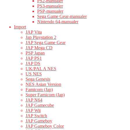
PS2-manualer
PS3-manualer
PSP-manualer
Sega Game Gear-manualer
Nintendo 64-manualer
Import
JAP Vita
Jap Playstation 2
JAP Sega Game Gear
JAP Mega CD
PSP Japan
JAP PS1
JAP DS
UK/PAL A NES
US NES
Sega Genesis
NES Asian Version
Famicom (Jap)
Super Famicom (Jap)
JAP N64
JAP Gamecube
JAP Wii
JAP Switch
JAP Gameboy
JAP Gameboy Color