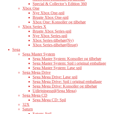
Special & Collector’s Edition 360
Xbox One
Nye Xbox One-spil
Brugte Xbox One-spil
Xbox One: Konsoller og tilbehør
Xbox Series X
Brugte Xbox Series-spil
Nye Xbox Series-spil
Xbox Series-tilbehør(Ny)
Xbox Series-tilbehør(Brugt)
Sega
Sega Master System
Sega Master System: Konsoller og tilbehør
Sega Master System: Spil i original emballage
Sega Master System: Løse spil
Sega Mega Drive
Sega Mega Drive: Løse spil
Sega Mega Drive: Spil i original emballage
Sega Mega Drive: Konsoller og tilbehør
Udlejningsspil(Sega Mega)
Sega Mega CD
Sega Mega CD: Spil
32X
Saturn
Saturn: Spil