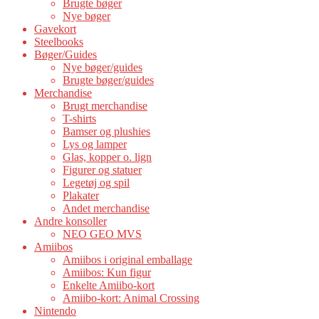
Brugte bøger
Nye bøger
Gavekort
Steelbooks
Bøger/Guides
Nye bøger/guides
Brugte bøger/guides
Merchandise
Brugt merchandise
T-shirts
Bamser og plushies
Lys og lamper
Glas, kopper o. lign
Figurer og statuer
Legetøj og spil
Plakater
Andet merchandise
Andre konsoller
NEO GEO MVS
Amiibos
Amiibos i original emballage
Amiibos: Kun figur
Enkelte Amiibo-kort
Amiibo-kort: Animal Crossing
Nintendo