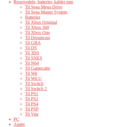
Reservedele, batterier, kabler mm
Til Sega Mega Drive
Til Sega Master System
Batterier
Til Xbox Original
Til Xbox 360
Til Xbox One
Til Dreamcast
Til GBA
Til DS
Til 3DS
Til SNES
Til N64
Til Gamecube
Til Wii
Til Wii U
Til Switch
Til Switch 2
Til PS1
Til PS2
Til PS4
Til PSP
Til Vita
PC
Andet