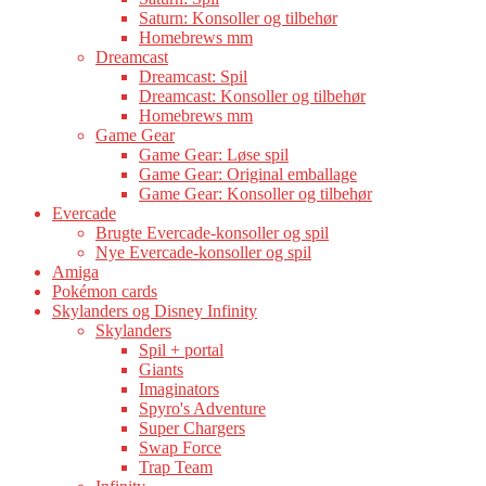
Saturn: Konsoller og tilbehør
Homebrews mm
Dreamcast
Dreamcast: Spil
Dreamcast: Konsoller og tilbehør
Homebrews mm
Game Gear
Game Gear: Løse spil
Game Gear: Original emballage
Game Gear: Konsoller og tilbehør
Evercade
Brugte Evercade-konsoller og spil
Nye Evercade-konsoller og spil
Amiga
Pokémon cards
Skylanders og Disney Infinity
Skylanders
Spil + portal
Giants
Imaginators
Spyro's Adventure
Super Chargers
Swap Force
Trap Team