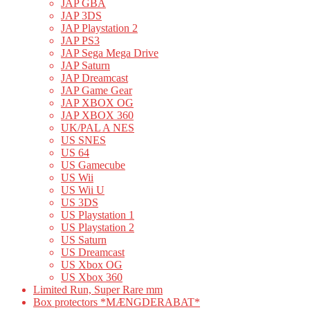
JAP GBA
JAP 3DS
JAP Playstation 2
JAP PS3
JAP Sega Mega Drive
JAP Saturn
JAP Dreamcast
JAP Game Gear
JAP XBOX OG
JAP XBOX 360
UK/PAL A NES
US SNES
US 64
US Gamecube
US Wii
US Wii U
US 3DS
US Playstation 1
US Playstation 2
US Saturn
US Dreamcast
US Xbox OG
US Xbox 360
Limited Run, Super Rare mm
Box protectors *MÆNGDERABAT*