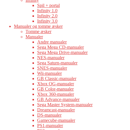
Infinity
Spil + portal
Infinity 1.0
Infinity 2.0
Infinity 3.0
Manualer og tomme æsker
Tomme æsker
Manualer
Andre manualer
Sega Mega CD-manualer
Sega Mega Drive-manualer
NES-manualer
Sega Saturn-manualer
SNES-manualer
Wii-manualer
GB Classic-manualer
Xbox OG-manualer
GB Color-manualer
Xbox 360-manualer
GB Advance-manualer
Sega Master System-manualer
Dreamcast-manualer
DS-manualer
Gamecube-manualer
PS1-manualer