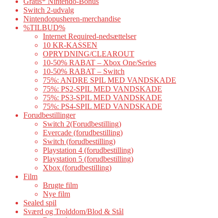
Gratis* Nintendo-Bonus
Switch 2-udvalg
Nintendopusheren-merchandise
%TILBUD%
Internet Required-nedsættelser
10 KR-KASSEN
OPRYDNING/CLEAROUT
10-50% RABAT – Xbox One/Series
10-50% RABAT – Switch
75%: ANDRE SPIL MED VANDSKADE
75%: PS2-SPIL MED VANDSKADE
75%: PS3-SPIL MED VANDSKADE
75%: PS4-SPIL MED VANDSKADE
Forudbestillinger
Switch 2(Forudbestilling)
Evercade (forudbestilling)
Switch (forudbestilling)
Playstation 4 (forudbestilling)
Playstation 5 (forudbestilling)
Xbox (forudbestilling)
Film
Brugte film
Nye film
Sealed spil
Sværd og Trolddom/Blod & Stål