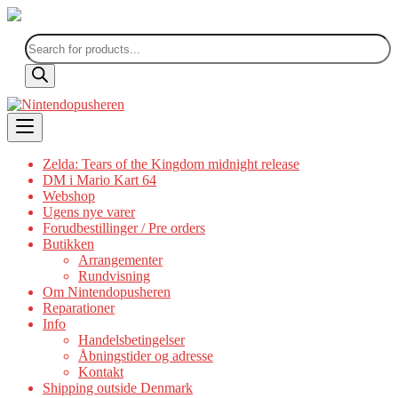
Products
search
Skip
to
content
Zelda: Tears of the Kingdom midnight release
DM i Mario Kart 64
Webshop
Ugens nye varer
Forudbestillinger / Pre orders
Butikken
Arrangementer
Rundvisning
Om Nintendopusheren
Reparationer
Info
Handelsbetingelser
Åbningstider og adresse
Kontakt
Shipping outside Denmark