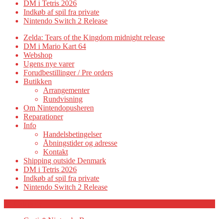
DM i Tetris 2026
Indkøb af spil fra private
Nintendo Switch 2 Release
Zelda: Tears of the Kingdom midnight release
DM i Mario Kart 64
Webshop
Ugens nye varer
Forudbestillinger / Pre orders
Butikken
Arrangementer
Rundvisning
Om Nintendopusheren
Reparationer
Info
Handelsbetingelser
Åbningstider og adresse
Kontakt
Shipping outside Denmark
DM i Tetris 2026
Indkøb af spil fra private
Nintendo Switch 2 Release
Category