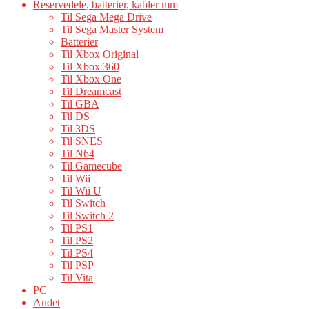
Reservedele, batterier, kabler mm
Til Sega Mega Drive
Til Sega Master System
Batterier
Til Xbox Original
Til Xbox 360
Til Xbox One
Til Dreamcast
Til GBA
Til DS
Til 3DS
Til SNES
Til N64
Til Gamecube
Til Wii
Til Wii U
Til Switch
Til Switch 2
Til PS1
Til PS2
Til PS4
Til PSP
Til Vita
PC
Andet