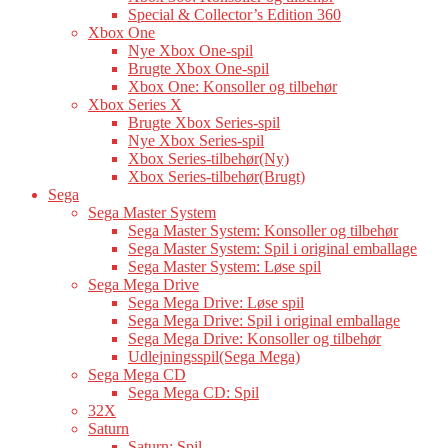
Special & Collector’s Edition 360
Xbox One
Nye Xbox One-spil
Brugte Xbox One-spil
Xbox One: Konsoller og tilbehør
Xbox Series X
Brugte Xbox Series-spil
Nye Xbox Series-spil
Xbox Series-tilbehør(Ny)
Xbox Series-tilbehør(Brugt)
Sega
Sega Master System
Sega Master System: Konsoller og tilbehør
Sega Master System: Spil i original emballage
Sega Master System: Løse spil
Sega Mega Drive
Sega Mega Drive: Løse spil
Sega Mega Drive: Spil i original emballage
Sega Mega Drive: Konsoller og tilbehør
Udlejningsspil(Sega Mega)
Sega Mega CD
Sega Mega CD: Spil
32X
Saturn
Saturn: Spil