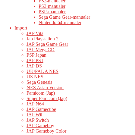
PS2-manualer
PS3-manualer
PSP-manualer
Sega Game Gear-manualer
Nintendo 64-manualer
Import
JAP Vita
Jap Playstation 2
JAP Sega Game Gear
JAP Mega CD
PSP Japan
JAP PS1
JAP DS
UK/PAL A NES
US NES
Sega Genesis
NES Asian Version
Famicom (Jap)
Super Famicom (Jap)
JAP N64
JAP Gamecube
JAP Wii
JAP Switch
JAP Gameboy
JAP Gameboy Color