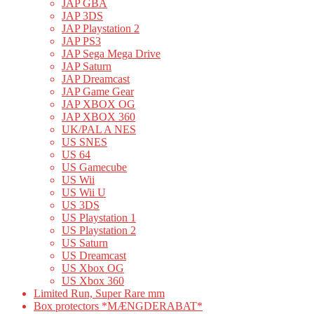
JAP GBA
JAP 3DS
JAP Playstation 2
JAP PS3
JAP Sega Mega Drive
JAP Saturn
JAP Dreamcast
JAP Game Gear
JAP XBOX OG
JAP XBOX 360
UK/PAL A NES
US SNES
US 64
US Gamecube
US Wii
US Wii U
US 3DS
US Playstation 1
US Playstation 2
US Saturn
US Dreamcast
US Xbox OG
US Xbox 360
Limited Run, Super Rare mm
Box protectors *MÆNGDERABAT*