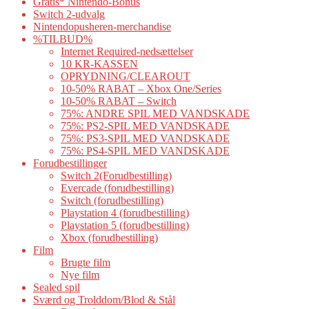
Gratis* Nintendo-Bonus
Switch 2-udvalg
Nintendopusheren-merchandise
%TILBUD%
Internet Required-nedsættelser
10 KR-KASSEN
OPRYDNING/CLEAROUT
10-50% RABAT – Xbox One/Series
10-50% RABAT – Switch
75%: ANDRE SPIL MED VANDSKADE
75%: PS2-SPIL MED VANDSKADE
75%: PS3-SPIL MED VANDSKADE
75%: PS4-SPIL MED VANDSKADE
Forudbestillinger
Switch 2(Forudbestilling)
Evercade (forudbestilling)
Switch (forudbestilling)
Playstation 4 (forudbestilling)
Playstation 5 (forudbestilling)
Xbox (forudbestilling)
Film
Brugte film
Nye film
Sealed spil
Sværd og Trolddom/Blod & Stål