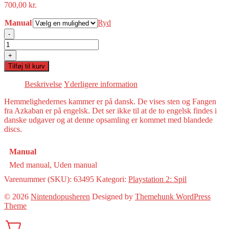
700,00
kr.
Manual
Ryd
-
Harry
Potter
+
Collection(PS2)
Tilføj til kurv
-
se
Beskrivelse
Yderligere information
beskrivelse
antal
Hemmelighedernes kammer er på dansk. De vises sten og Fangen
fra Azkaban er på engelsk. Det ser ikke til at de to engelsk findes i
danske udgaver og at denne opsamling er kommet med blandede
discs.
Manual
Med manual, Uden manual
Varenummer (SKU):
63495
Kategori:
Playstation 2: Spil
© 2026
Nintendopusheren
Designed by
Themehunk WordPress
Theme