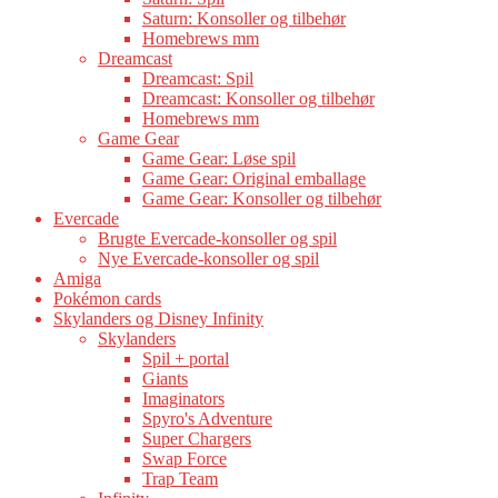
Saturn: Konsoller og tilbehør
Homebrews mm
Dreamcast
Dreamcast: Spil
Dreamcast: Konsoller og tilbehør
Homebrews mm
Game Gear
Game Gear: Løse spil
Game Gear: Original emballage
Game Gear: Konsoller og tilbehør
Evercade
Brugte Evercade-konsoller og spil
Nye Evercade-konsoller og spil
Amiga
Pokémon cards
Skylanders og Disney Infinity
Skylanders
Spil + portal
Giants
Imaginators
Spyro's Adventure
Super Chargers
Swap Force
Trap Team