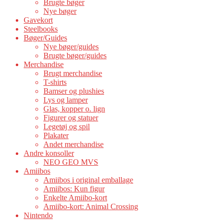
Brugte bøger
Nye bøger
Gavekort
Steelbooks
Bøger/Guides
Nye bøger/guides
Brugte bøger/guides
Merchandise
Brugt merchandise
T-shirts
Bamser og plushies
Lys og lamper
Glas, kopper o. lign
Figurer og statuer
Legetøj og spil
Plakater
Andet merchandise
Andre konsoller
NEO GEO MVS
Amiibos
Amiibos i original emballage
Amiibos: Kun figur
Enkelte Amiibo-kort
Amiibo-kort: Animal Crossing
Nintendo