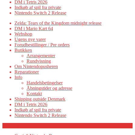
DM i Tetris 2026
Indkøb af spil fra private
Nintendo Switch 2 Release
Zelda: Tears of the Kingdom midnight release
DM i Mario Kart 64
Webshop
Ugens nye varer
Forudbestillinger / Pre orders
Butikken
Arrangementer
Rundvisning
Om Nintendopusheren
Reparationer
Info
Handelsbetingelser
Åbningstider og adresse
Kontakt
Shipping outside Denmark
DM i Tetris 2026
Indkøb af spil fra private
Nintendo Switch 2 Release
Category