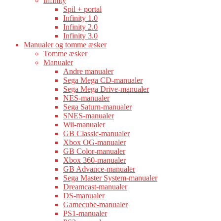
Infinity
Spil + portal
Infinity 1.0
Infinity 2.0
Infinity 3.0
Manualer og tomme æsker
Tomme æsker
Manualer
Andre manualer
Sega Mega CD-manualer
Sega Mega Drive-manualer
NES-manualer
Sega Saturn-manualer
SNES-manualer
Wii-manualer
GB Classic-manualer
Xbox OG-manualer
GB Color-manualer
Xbox 360-manualer
GB Advance-manualer
Sega Master System-manualer
Dreamcast-manualer
DS-manualer
Gamecube-manualer
PS1-manualer