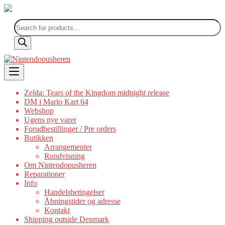
Products
search
Skip
to
content
Zelda: Tears of the Kingdom midnight release
DM i Mario Kart 64
Webshop
Ugens nye varer
Forudbestillinger / Pre orders
Butikken
Arrangementer
Rundvisning
Om Nintendopusheren
Reparationer
Info
Handelsbetingelser
Åbningstider og adresse
Kontakt
Shipping outside Denmark