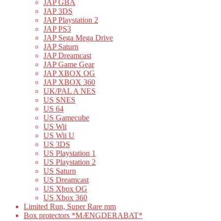
JAP GBA
JAP 3DS
JAP Playstation 2
JAP PS3
JAP Sega Mega Drive
JAP Saturn
JAP Dreamcast
JAP Game Gear
JAP XBOX OG
JAP XBOX 360
UK/PAL A NES
US SNES
US 64
US Gamecube
US Wii
US Wii U
US 3DS
US Playstation 1
US Playstation 2
US Saturn
US Dreamcast
US Xbox OG
US Xbox 360
Limited Run, Super Rare mm
Box protectors *MÆNGDERABAT*