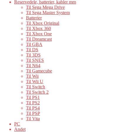
Reservedele, batterier, kabler mm
Til Sega Mega Drive
Til Sega Master System
Batterier
Til Xbox Original
Til Xbox 360
Til Xbox One
Til Dreamcast
Til GBA
Til DS
Til 3DS
Til SNES
Til N64
Til Gamecube
Til Wii
Til Wii U
Til Switch
Til Switch 2
Til PS1
Til PS2
Til PS4
Til PSP
Til Vita
PC
Andet