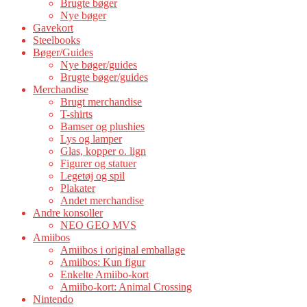
Brugte bøger
Nye bøger
Gavekort
Steelbooks
Bøger/Guides
Nye bøger/guides
Brugte bøger/guides
Merchandise
Brugt merchandise
T-shirts
Bamser og plushies
Lys og lamper
Glas, kopper o. lign
Figurer og statuer
Legetøj og spil
Plakater
Andet merchandise
Andre konsoller
NEO GEO MVS
Amiibos
Amiibos i original emballage
Amiibos: Kun figur
Enkelte Amiibo-kort
Amiibo-kort: Animal Crossing
Nintendo