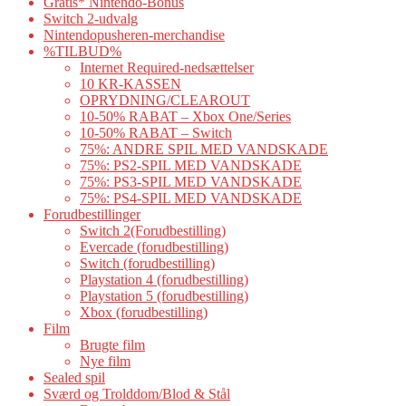
Gratis* Nintendo-Bonus
Switch 2-udvalg
Nintendopusheren-merchandise
%TILBUD%
Internet Required-nedsættelser
10 KR-KASSEN
OPRYDNING/CLEAROUT
10-50% RABAT – Xbox One/Series
10-50% RABAT – Switch
75%: ANDRE SPIL MED VANDSKADE
75%: PS2-SPIL MED VANDSKADE
75%: PS3-SPIL MED VANDSKADE
75%: PS4-SPIL MED VANDSKADE
Forudbestillinger
Switch 2(Forudbestilling)
Evercade (forudbestilling)
Switch (forudbestilling)
Playstation 4 (forudbestilling)
Playstation 5 (forudbestilling)
Xbox (forudbestilling)
Film
Brugte film
Nye film
Sealed spil
Sværd og Trolddom/Blod & Stål