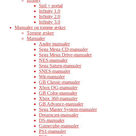
Infinity
Spil + portal
Infinity 1.0
Infinity 2.0
Infinity 3.0
Manualer og tomme æsker
Tomme æsker
Manualer
Andre manualer
Sega Mega CD-manualer
Sega Mega Drive-manualer
NES-manualer
Sega Saturn-manualer
SNES-manualer
Wii-manualer
GB Classic-manualer
Xbox OG-manualer
GB Color-manualer
Xbox 360-manualer
GB Advance-manualer
Sega Master System-manualer
Dreamcast-manualer
DS-manualer
Gamecube-manualer
PS1-manualer