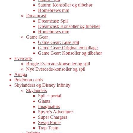
Saturn: Konsoller og tilbehør
Homebrews mm
Dreamcast
Dreamcast: Spil
Dreamcast: Konsoller og tilbehør
Homebrews mm
Game Gear
Game Gear: Løse spil
Game Gear: Original emballage
Game Gear: Konsoller og tilbehør
Evercade
Brugte Evercade-konsoller og spil
Nye Evercade-konsoller og spil
Amiga
Pokémon cards
Skylanders og Disney Infinity
Skylanders
Spil + portal
Giants
Imaginators
Spyro's Adventure
Super Chargers
Swap Force
Trap Team