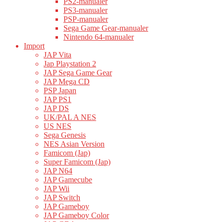
PS2-manualer
PS3-manualer
PSP-manualer
Sega Game Gear-manualer
Nintendo 64-manualer
Import
JAP Vita
Jap Playstation 2
JAP Sega Game Gear
JAP Mega CD
PSP Japan
JAP PS1
JAP DS
UK/PAL A NES
US NES
Sega Genesis
NES Asian Version
Famicom (Jap)
Super Famicom (Jap)
JAP N64
JAP Gamecube
JAP Wii
JAP Switch
JAP Gameboy
JAP Gameboy Color