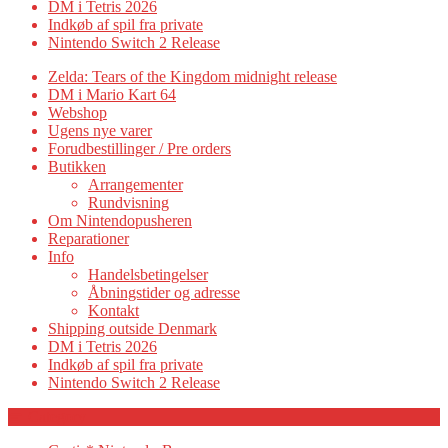
DM i Tetris 2026
Indkøb af spil fra private
Nintendo Switch 2 Release
Zelda: Tears of the Kingdom midnight release
DM i Mario Kart 64
Webshop
Ugens nye varer
Forudbestillinger / Pre orders
Butikken
Arrangementer
Rundvisning
Om Nintendopusheren
Reparationer
Info
Handelsbetingelser
Åbningstider og adresse
Kontakt
Shipping outside Denmark
DM i Tetris 2026
Indkøb af spil fra private
Nintendo Switch 2 Release
Category