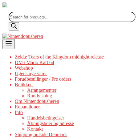
Products
search
Skip
to
content
Zelda: Tears of the Kingdom midnight release
DM i Mario Kart 64
Webshop
Ugens nye varer
Forudbestillinger / Pre orders
Butikken
Arrangementer
Rundvisning
Om Nintendopusheren
Reparationer
Info
Handelsbetingelser
Åbningstider og adresse
Kontakt
Shipping outside Denmark