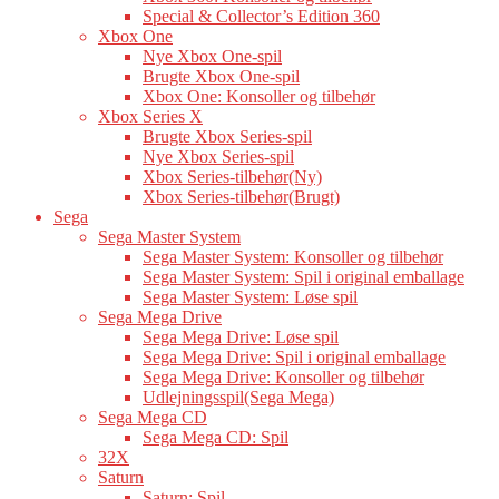
Special & Collector’s Edition 360
Xbox One
Nye Xbox One-spil
Brugte Xbox One-spil
Xbox One: Konsoller og tilbehør
Xbox Series X
Brugte Xbox Series-spil
Nye Xbox Series-spil
Xbox Series-tilbehør(Ny)
Xbox Series-tilbehør(Brugt)
Sega
Sega Master System
Sega Master System: Konsoller og tilbehør
Sega Master System: Spil i original emballage
Sega Master System: Løse spil
Sega Mega Drive
Sega Mega Drive: Løse spil
Sega Mega Drive: Spil i original emballage
Sega Mega Drive: Konsoller og tilbehør
Udlejningsspil(Sega Mega)
Sega Mega CD
Sega Mega CD: Spil
32X
Saturn
Saturn: Spil