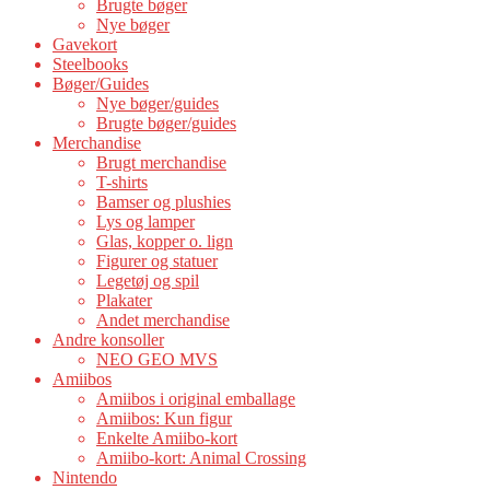
Brugte bøger
Nye bøger
Gavekort
Steelbooks
Bøger/Guides
Nye bøger/guides
Brugte bøger/guides
Merchandise
Brugt merchandise
T-shirts
Bamser og plushies
Lys og lamper
Glas, kopper o. lign
Figurer og statuer
Legetøj og spil
Plakater
Andet merchandise
Andre konsoller
NEO GEO MVS
Amiibos
Amiibos i original emballage
Amiibos: Kun figur
Enkelte Amiibo-kort
Amiibo-kort: Animal Crossing
Nintendo