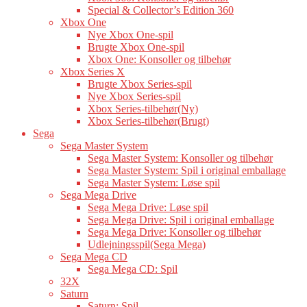
Special & Collector’s Edition 360
Xbox One
Nye Xbox One-spil
Brugte Xbox One-spil
Xbox One: Konsoller og tilbehør
Xbox Series X
Brugte Xbox Series-spil
Nye Xbox Series-spil
Xbox Series-tilbehør(Ny)
Xbox Series-tilbehør(Brugt)
Sega
Sega Master System
Sega Master System: Konsoller og tilbehør
Sega Master System: Spil i original emballage
Sega Master System: Løse spil
Sega Mega Drive
Sega Mega Drive: Løse spil
Sega Mega Drive: Spil i original emballage
Sega Mega Drive: Konsoller og tilbehør
Udlejningsspil(Sega Mega)
Sega Mega CD
Sega Mega CD: Spil
32X
Saturn
Saturn: Spil