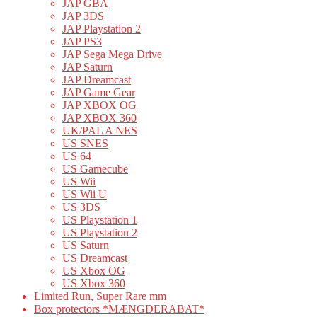
JAP GBA
JAP 3DS
JAP Playstation 2
JAP PS3
JAP Sega Mega Drive
JAP Saturn
JAP Dreamcast
JAP Game Gear
JAP XBOX OG
JAP XBOX 360
UK/PAL A NES
US SNES
US 64
US Gamecube
US Wii
US Wii U
US 3DS
US Playstation 1
US Playstation 2
US Saturn
US Dreamcast
US Xbox OG
US Xbox 360
Limited Run, Super Rare mm
Box protectors *MÆNGDERABAT*