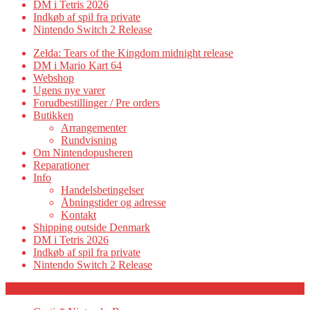
DM i Tetris 2026
Indkøb af spil fra private
Nintendo Switch 2 Release
Zelda: Tears of the Kingdom midnight release
DM i Mario Kart 64
Webshop
Ugens nye varer
Forudbestillinger / Pre orders
Butikken
Arrangementer
Rundvisning
Om Nintendopusheren
Reparationer
Info
Handelsbetingelser
Åbningstider og adresse
Kontakt
Shipping outside Denmark
DM i Tetris 2026
Indkøb af spil fra private
Nintendo Switch 2 Release
Category