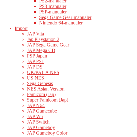
PS2-manualer
PS3-manualer
PSP-manualer
Sega Game Gear-manualer
Nintendo 64-manualer
Import
JAP Vita
Jap Playstation 2
JAP Sega Game Gear
JAP Mega CD
PSP Japan
JAP PS1
JAP DS
UK/PAL A NES
US NES
Sega Genesis
NES Asian Version
Famicom (Jap)
Super Famicom (Jap)
JAP N64
JAP Gamecube
JAP Wii
JAP Switch
JAP Gameboy
JAP Gameboy Color