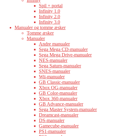
Infinity
Spil + portal
Infinity 1.0
Infinity 2.0
Infinity 3.0
Manualer og tomme æsker
Tomme æsker
Manualer
Andre manualer
Sega Mega CD-manualer
Sega Mega Drive-manualer
NES-manualer
Sega Saturn-manualer
SNES-manualer
Wii-manualer
GB Classic-manualer
Xbox OG-manualer
GB Color-manualer
Xbox 360-manualer
GB Advance-manualer
Sega Master System-manualer
Dreamcast-manualer
DS-manualer
Gamecube-manualer
PS1-manualer