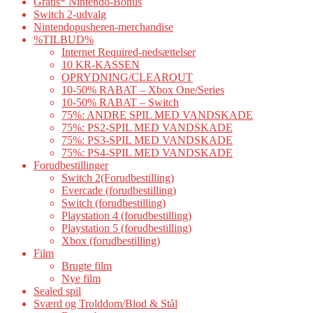
Gratis* Nintendo-Bonus
Switch 2-udvalg
Nintendopusheren-merchandise
%TILBUD%
Internet Required-nedsættelser
10 KR-KASSEN
OPRYDNING/CLEAROUT
10-50% RABAT – Xbox One/Series
10-50% RABAT – Switch
75%: ANDRE SPIL MED VANDSKADE
75%: PS2-SPIL MED VANDSKADE
75%: PS3-SPIL MED VANDSKADE
75%: PS4-SPIL MED VANDSKADE
Forudbestillinger
Switch 2(Forudbestilling)
Evercade (forudbestilling)
Switch (forudbestilling)
Playstation 4 (forudbestilling)
Playstation 5 (forudbestilling)
Xbox (forudbestilling)
Film
Brugte film
Nye film
Sealed spil
Sværd og Trolddom/Blod & Stål