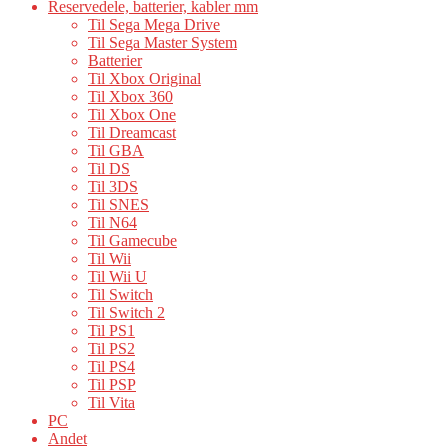
Reservedele, batterier, kabler mm
Til Sega Mega Drive
Til Sega Master System
Batterier
Til Xbox Original
Til Xbox 360
Til Xbox One
Til Dreamcast
Til GBA
Til DS
Til 3DS
Til SNES
Til N64
Til Gamecube
Til Wii
Til Wii U
Til Switch
Til Switch 2
Til PS1
Til PS2
Til PS4
Til PSP
Til Vita
PC
Andet