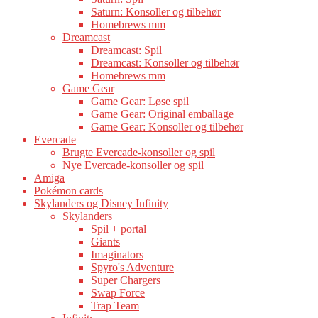
Saturn: Konsoller og tilbehør
Homebrews mm
Dreamcast
Dreamcast: Spil
Dreamcast: Konsoller og tilbehør
Homebrews mm
Game Gear
Game Gear: Løse spil
Game Gear: Original emballage
Game Gear: Konsoller og tilbehør
Evercade
Brugte Evercade-konsoller og spil
Nye Evercade-konsoller og spil
Amiga
Pokémon cards
Skylanders og Disney Infinity
Skylanders
Spil + portal
Giants
Imaginators
Spyro's Adventure
Super Chargers
Swap Force
Trap Team