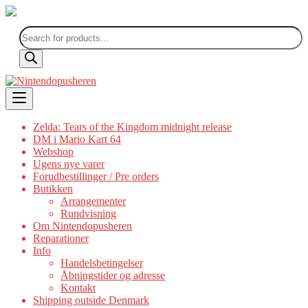
Products
search
Skip
to
content
Zelda: Tears of the Kingdom midnight release
DM i Mario Kart 64
Webshop
Ugens nye varer
Forudbestillinger / Pre orders
Butikken
Arrangementer
Rundvisning
Om Nintendopusheren
Reparationer
Info
Handelsbetingelser
Åbningstider og adresse
Kontakt
Shipping outside Denmark