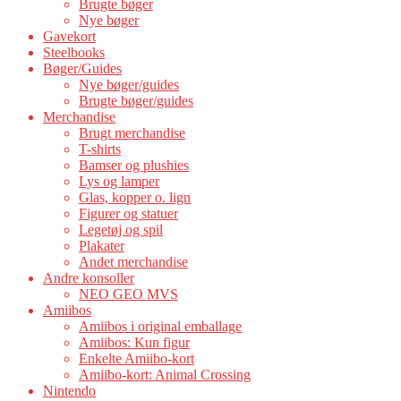
Brugte bøger
Nye bøger
Gavekort
Steelbooks
Bøger/Guides
Nye bøger/guides
Brugte bøger/guides
Merchandise
Brugt merchandise
T-shirts
Bamser og plushies
Lys og lamper
Glas, kopper o. lign
Figurer og statuer
Legetøj og spil
Plakater
Andet merchandise
Andre konsoller
NEO GEO MVS
Amiibos
Amiibos i original emballage
Amiibos: Kun figur
Enkelte Amiibo-kort
Amiibo-kort: Animal Crossing
Nintendo