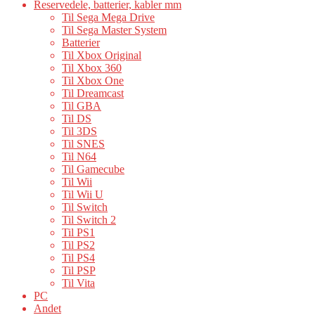
Reservedele, batterier, kabler mm
Til Sega Mega Drive
Til Sega Master System
Batterier
Til Xbox Original
Til Xbox 360
Til Xbox One
Til Dreamcast
Til GBA
Til DS
Til 3DS
Til SNES
Til N64
Til Gamecube
Til Wii
Til Wii U
Til Switch
Til Switch 2
Til PS1
Til PS2
Til PS4
Til PSP
Til Vita
PC
Andet