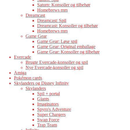
Saturn: Konsoller og tilbehør
Homebrews mm
Dreamcast
Dreamcast: Spil
Dreamcast: Konsoller og tilbehør
Homebrews mm
Game Gear
Game Gear: Løse spil
Game Gear: Original emballage
Game Gear: Konsoller og tilbehør
Evercade
Brugte Evercade-konsoller og spil
Nye Evercade-konsoller og spil
Amiga
Pokémon cards
Skylanders og Disney Infinity
Skylanders
Spil + portal
Giants
Imaginators
Spyro's Adventure
Super Chargers
Swap Force
Trap Team