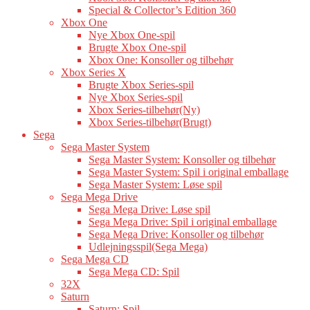
Special & Collector’s Edition 360
Xbox One
Nye Xbox One-spil
Brugte Xbox One-spil
Xbox One: Konsoller og tilbehør
Xbox Series X
Brugte Xbox Series-spil
Nye Xbox Series-spil
Xbox Series-tilbehør(Ny)
Xbox Series-tilbehør(Brugt)
Sega
Sega Master System
Sega Master System: Konsoller og tilbehør
Sega Master System: Spil i original emballage
Sega Master System: Løse spil
Sega Mega Drive
Sega Mega Drive: Løse spil
Sega Mega Drive: Spil i original emballage
Sega Mega Drive: Konsoller og tilbehør
Udlejningsspil(Sega Mega)
Sega Mega CD
Sega Mega CD: Spil
32X
Saturn
Saturn: Spil