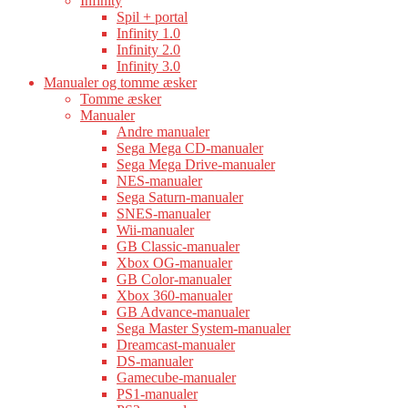
Infinity
Spil + portal
Infinity 1.0
Infinity 2.0
Infinity 3.0
Manualer og tomme æsker
Tomme æsker
Manualer
Andre manualer
Sega Mega CD-manualer
Sega Mega Drive-manualer
NES-manualer
Sega Saturn-manualer
SNES-manualer
Wii-manualer
GB Classic-manualer
Xbox OG-manualer
GB Color-manualer
Xbox 360-manualer
GB Advance-manualer
Sega Master System-manualer
Dreamcast-manualer
DS-manualer
Gamecube-manualer
PS1-manualer