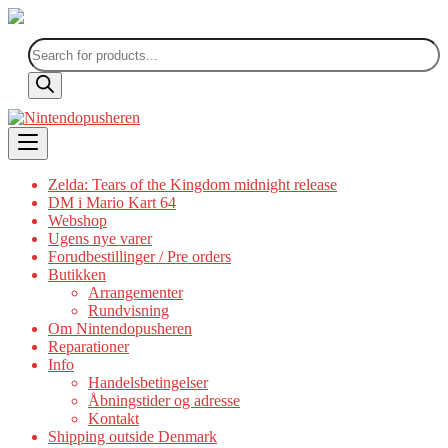
Products
search
Skip
to
content
Zelda: Tears of the Kingdom midnight release
DM i Mario Kart 64
Webshop
Ugens nye varer
Forudbestillinger / Pre orders
Butikken
Arrangementer
Rundvisning
Om Nintendopusheren
Reparationer
Info
Handelsbetingelser
Åbningstider og adresse
Kontakt
Shipping outside Denmark