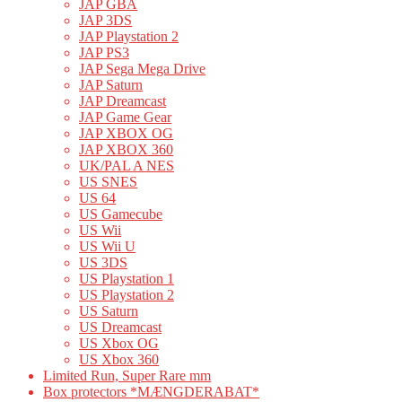
JAP GBA
JAP 3DS
JAP Playstation 2
JAP PS3
JAP Sega Mega Drive
JAP Saturn
JAP Dreamcast
JAP Game Gear
JAP XBOX OG
JAP XBOX 360
UK/PAL A NES
US SNES
US 64
US Gamecube
US Wii
US Wii U
US 3DS
US Playstation 1
US Playstation 2
US Saturn
US Dreamcast
US Xbox OG
US Xbox 360
Limited Run, Super Rare mm
Box protectors *MÆNGDERABAT*