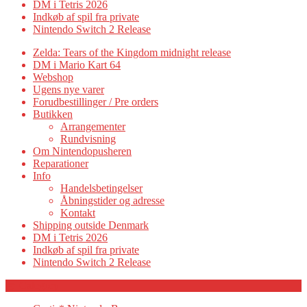
DM i Tetris 2026
Indkøb af spil fra private
Nintendo Switch 2 Release
Zelda: Tears of the Kingdom midnight release
DM i Mario Kart 64
Webshop
Ugens nye varer
Forudbestillinger / Pre orders
Butikken
Arrangementer
Rundvisning
Om Nintendopusheren
Reparationer
Info
Handelsbetingelser
Åbningstider og adresse
Kontakt
Shipping outside Denmark
DM i Tetris 2026
Indkøb af spil fra private
Nintendo Switch 2 Release
Category