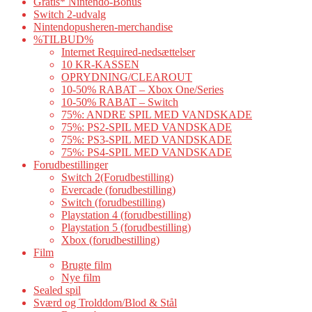
Gratis* Nintendo-Bonus
Switch 2-udvalg
Nintendopusheren-merchandise
%TILBUD%
Internet Required-nedsættelser
10 KR-KASSEN
OPRYDNING/CLEAROUT
10-50% RABAT – Xbox One/Series
10-50% RABAT – Switch
75%: ANDRE SPIL MED VANDSKADE
75%: PS2-SPIL MED VANDSKADE
75%: PS3-SPIL MED VANDSKADE
75%: PS4-SPIL MED VANDSKADE
Forudbestillinger
Switch 2(Forudbestilling)
Evercade (forudbestilling)
Switch (forudbestilling)
Playstation 4 (forudbestilling)
Playstation 5 (forudbestilling)
Xbox (forudbestilling)
Film
Brugte film
Nye film
Sealed spil
Sværd og Trolddom/Blod & Stål