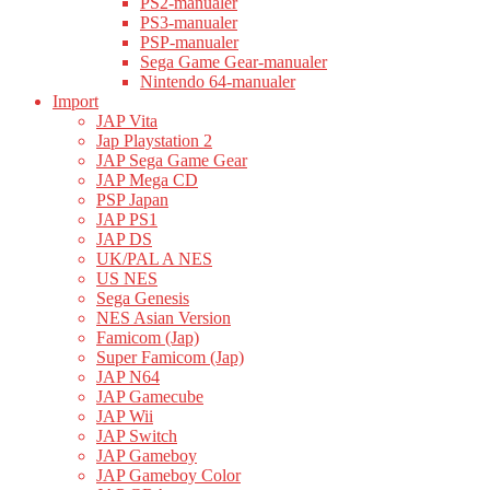
PS2-manualer
PS3-manualer
PSP-manualer
Sega Game Gear-manualer
Nintendo 64-manualer
Import
JAP Vita
Jap Playstation 2
JAP Sega Game Gear
JAP Mega CD
PSP Japan
JAP PS1
JAP DS
UK/PAL A NES
US NES
Sega Genesis
NES Asian Version
Famicom (Jap)
Super Famicom (Jap)
JAP N64
JAP Gamecube
JAP Wii
JAP Switch
JAP Gameboy
JAP Gameboy Color