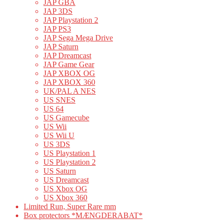
JAP GBA
JAP 3DS
JAP Playstation 2
JAP PS3
JAP Sega Mega Drive
JAP Saturn
JAP Dreamcast
JAP Game Gear
JAP XBOX OG
JAP XBOX 360
UK/PAL A NES
US SNES
US 64
US Gamecube
US Wii
US Wii U
US 3DS
US Playstation 1
US Playstation 2
US Saturn
US Dreamcast
US Xbox OG
US Xbox 360
Limited Run, Super Rare mm
Box protectors *MÆNGDERABAT*