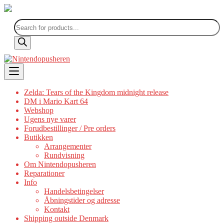
Products
search
Skip
to
content
Zelda: Tears of the Kingdom midnight release
DM i Mario Kart 64
Webshop
Ugens nye varer
Forudbestillinger / Pre orders
Butikken
Arrangementer
Rundvisning
Om Nintendopusheren
Reparationer
Info
Handelsbetingelser
Åbningstider og adresse
Kontakt
Shipping outside Denmark