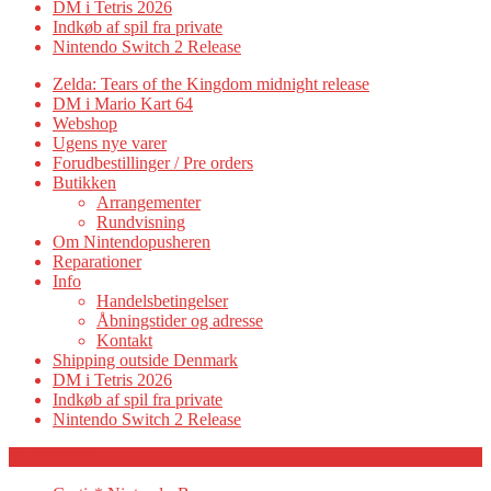
DM i Tetris 2026
Indkøb af spil fra private
Nintendo Switch 2 Release
Zelda: Tears of the Kingdom midnight release
DM i Mario Kart 64
Webshop
Ugens nye varer
Forudbestillinger / Pre orders
Butikken
Arrangementer
Rundvisning
Om Nintendopusheren
Reparationer
Info
Handelsbetingelser
Åbningstider og adresse
Kontakt
Shipping outside Denmark
DM i Tetris 2026
Indkøb af spil fra private
Nintendo Switch 2 Release
Category