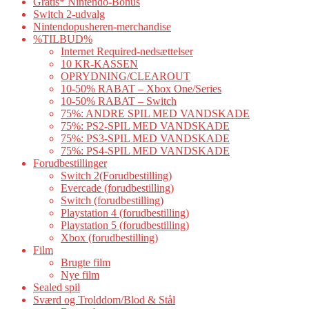
Gratis* Nintendo-Bonus
Switch 2-udvalg
Nintendopusheren-merchandise
%TILBUD%
Internet Required-nedsættelser
10 KR-KASSEN
OPRYDNING/CLEAROUT
10-50% RABAT – Xbox One/Series
10-50% RABAT – Switch
75%: ANDRE SPIL MED VANDSKADE
75%: PS2-SPIL MED VANDSKADE
75%: PS3-SPIL MED VANDSKADE
75%: PS4-SPIL MED VANDSKADE
Forudbestillinger
Switch 2(Forudbestilling)
Evercade (forudbestilling)
Switch (forudbestilling)
Playstation 4 (forudbestilling)
Playstation 5 (forudbestilling)
Xbox (forudbestilling)
Film
Brugte film
Nye film
Sealed spil
Sværd og Trolddom/Blod & Stål