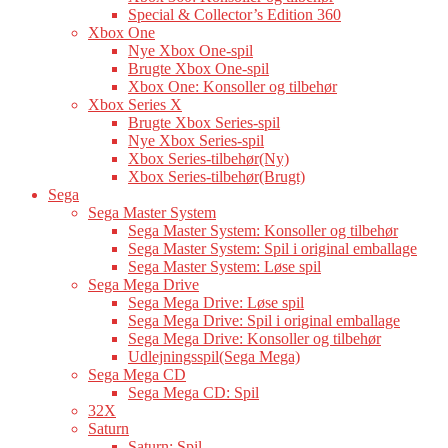
Special & Collector’s Edition 360
Xbox One
Nye Xbox One-spil
Brugte Xbox One-spil
Xbox One: Konsoller og tilbehør
Xbox Series X
Brugte Xbox Series-spil
Nye Xbox Series-spil
Xbox Series-tilbehør(Ny)
Xbox Series-tilbehør(Brugt)
Sega
Sega Master System
Sega Master System: Konsoller og tilbehør
Sega Master System: Spil i original emballage
Sega Master System: Løse spil
Sega Mega Drive
Sega Mega Drive: Løse spil
Sega Mega Drive: Spil i original emballage
Sega Mega Drive: Konsoller og tilbehør
Udlejningsspil(Sega Mega)
Sega Mega CD
Sega Mega CD: Spil
32X
Saturn
Saturn: Spil