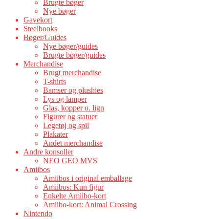
Brugte bøger
Nye bøger
Gavekort
Steelbooks
Bøger/Guides
Nye bøger/guides
Brugte bøger/guides
Merchandise
Brugt merchandise
T-shirts
Bamser og plushies
Lys og lamper
Glas, kopper o. lign
Figurer og statuer
Legetøj og spil
Plakater
Andet merchandise
Andre konsoller
NEO GEO MVS
Amiibos
Amiibos i original emballage
Amiibos: Kun figur
Enkelte Amiibo-kort
Amiibo-kort: Animal Crossing
Nintendo