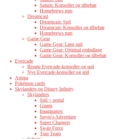
Saturn: Konsoller og tilbehør
Homebrews mm
Dreamcast
Dreamcast: Spil
Dreamcast: Konsoller og tilbehør
Homebrews mm
Game Gear
Game Gear: Løse spil
Game Gear: Original emballage
Game Gear: Konsoller og tilbehør
Evercade
Brugte Evercade-konsoller og spil
Nye Evercade-konsoller og spil
Amiga
Pokémon cards
Skylanders og Disney Infinity
Skylanders
Spil + portal
Giants
Imaginators
Spyro's Adventure
Super Chargers
Swap Force
Trap Team