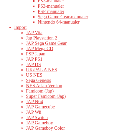
PS2-manualer
PS3-manualer
PSP-manualer
Sega Game Gear-manualer
Nintendo 64-manualer
Import
JAP Vita
Jap Playstation 2
JAP Sega Game Gear
JAP Mega CD
PSP Japan
JAP PS1
JAP DS
UK/PAL A NES
US NES
Sega Genesis
NES Asian Version
Famicom (Jap)
Super Famicom (Jap)
JAP N64
JAP Gamecube
JAP Wii
JAP Switch
JAP Gameboy
JAP Gameboy Color