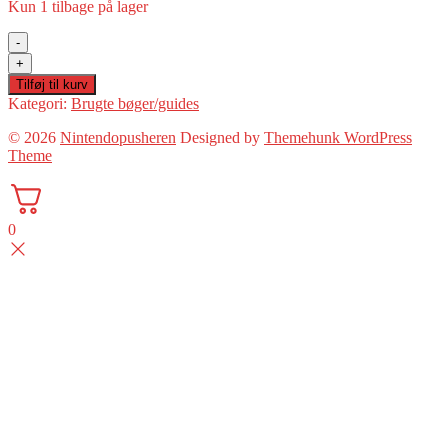
Kun 1 tilbage på lager
-
Gravitation
+
2
Tilføj til kurv
(Bog)
Kategori:
Brugte bøger/guides
antal
© 2026
Nintendopusheren
Designed by
Themehunk WordPress
Theme
0