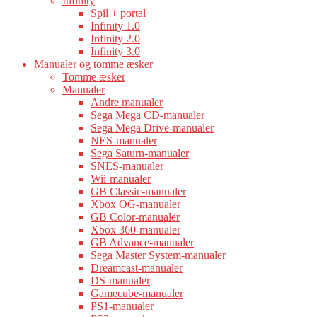
Infinity
Spil + portal
Infinity 1.0
Infinity 2.0
Infinity 3.0
Manualer og tomme æsker
Tomme æsker
Manualer
Andre manualer
Sega Mega CD-manualer
Sega Mega Drive-manualer
NES-manualer
Sega Saturn-manualer
SNES-manualer
Wii-manualer
GB Classic-manualer
Xbox OG-manualer
GB Color-manualer
Xbox 360-manualer
GB Advance-manualer
Sega Master System-manualer
Dreamcast-manualer
DS-manualer
Gamecube-manualer
PS1-manualer