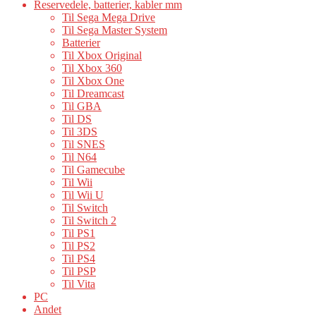
Reservedele, batterier, kabler mm
Til Sega Mega Drive
Til Sega Master System
Batterier
Til Xbox Original
Til Xbox 360
Til Xbox One
Til Dreamcast
Til GBA
Til DS
Til 3DS
Til SNES
Til N64
Til Gamecube
Til Wii
Til Wii U
Til Switch
Til Switch 2
Til PS1
Til PS2
Til PS4
Til PSP
Til Vita
PC
Andet