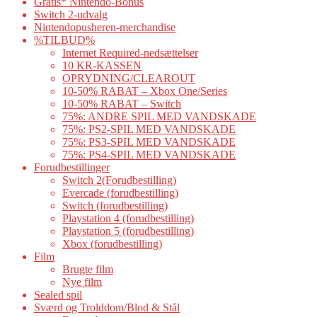
Gratis* Nintendo-Bonus
Switch 2-udvalg
Nintendopusheren-merchandise
%TILBUD%
Internet Required-nedsættelser
10 KR-KASSEN
OPRYDNING/CLEAROUT
10-50% RABAT – Xbox One/Series
10-50% RABAT – Switch
75%: ANDRE SPIL MED VANDSKADE
75%: PS2-SPIL MED VANDSKADE
75%: PS3-SPIL MED VANDSKADE
75%: PS4-SPIL MED VANDSKADE
Forudbestillinger
Switch 2(Forudbestilling)
Evercade (forudbestilling)
Switch (forudbestilling)
Playstation 4 (forudbestilling)
Playstation 5 (forudbestilling)
Xbox (forudbestilling)
Film
Brugte film
Nye film
Sealed spil
Sværd og Trolddom/Blod & Stål