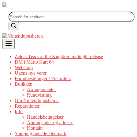
Products
search
Skip
to
content
Zelda: Tears of the Kingdom midnight release
DM i Mario Kart 64
Webshop
Ugens nye varer
Forudbestillinger / Pre orders
Butikken
Arrangementer
Rundvisning
Om Nintendopusheren
Reparationer
Info
Handelsbetingelser
Åbningstider og adresse
Kontakt
Shipping outside Denmark