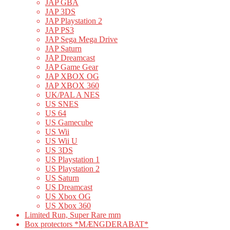
JAP GBA
JAP 3DS
JAP Playstation 2
JAP PS3
JAP Sega Mega Drive
JAP Saturn
JAP Dreamcast
JAP Game Gear
JAP XBOX OG
JAP XBOX 360
UK/PAL A NES
US SNES
US 64
US Gamecube
US Wii
US Wii U
US 3DS
US Playstation 1
US Playstation 2
US Saturn
US Dreamcast
US Xbox OG
US Xbox 360
Limited Run, Super Rare mm
Box protectors *MÆNGDERABAT*