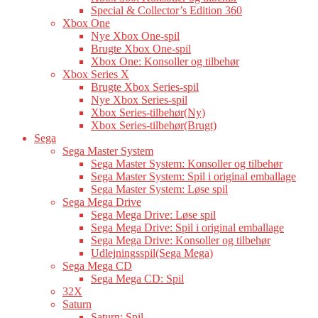
Special & Collector’s Edition 360
Xbox One
Nye Xbox One-spil
Brugte Xbox One-spil
Xbox One: Konsoller og tilbehør
Xbox Series X
Brugte Xbox Series-spil
Nye Xbox Series-spil
Xbox Series-tilbehør(Ny)
Xbox Series-tilbehør(Brugt)
Sega
Sega Master System
Sega Master System: Konsoller og tilbehør
Sega Master System: Spil i original emballage
Sega Master System: Løse spil
Sega Mega Drive
Sega Mega Drive: Løse spil
Sega Mega Drive: Spil i original emballage
Sega Mega Drive: Konsoller og tilbehør
Udlejningsspil(Sega Mega)
Sega Mega CD
Sega Mega CD: Spil
32X
Saturn
Saturn: Spil