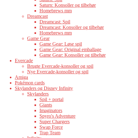
Saturn: Konsoller og tilbehør
Homebrews mm
Dreamcast
Dreamcast: Spil
Dreamcast: Konsoller og tilbehør
Homebrews mm
Game Gear
Game Gear: Løse spil
Game Gear: Original emballage
Game Gear: Konsoller og tilbehør
Evercade
Brugte Evercade-konsoller og spil
Nye Evercade-konsoller og spil
Amiga
Pokémon cards
Skylanders og Disney Infinity
Skylanders
Spil + portal
Giants
Imaginators
Spyro's Adventure
Super Chargers
Swap Force
Trap Team