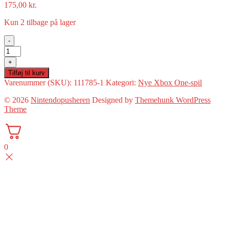
175,00
kr.
Kun 2 tilbage på lager
-
Grand
Theft
+
Auto
Tilføj til kurv
V(Xbox
Varenummer (SKU):
111785-1
Kategori:
Nye Xbox One-spil
One
Ny)
© 2026
Nintendopusheren
Designed by
Themehunk WordPress
antal
Theme
0