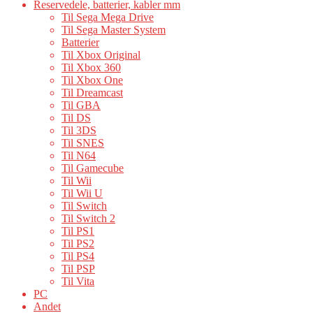
Reservedele, batterier, kabler mm
Til Sega Mega Drive
Til Sega Master System
Batterier
Til Xbox Original
Til Xbox 360
Til Xbox One
Til Dreamcast
Til GBA
Til DS
Til 3DS
Til SNES
Til N64
Til Gamecube
Til Wii
Til Wii U
Til Switch
Til Switch 2
Til PS1
Til PS2
Til PS4
Til PSP
Til Vita
PC
Andet