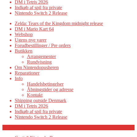
DM i Tetris 2026
Indkøb af spil fra private
Nintendo Switch 2 Release
Zelda: Tears of the Kingdom midnight release
DM i Mario Kart 64
Webshop
Ugens nye varer
Forudbestillinger / Pre orders
Butikken
Arrangementer
Rundvisning
Om Nintendopusheren
Reparationer
Info
Handelsbetingelser
Åbningstider og adresse
Kontakt
Shipping outside Denmark
DM i Tetris 2026
Indkøb af spil fra private
Nintendo Switch 2 Release
Category