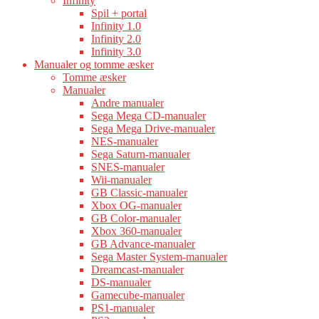
Infinity
Spil + portal
Infinity 1.0
Infinity 2.0
Infinity 3.0
Manualer og tomme æsker
Tomme æsker
Manualer
Andre manualer
Sega Mega CD-manualer
Sega Mega Drive-manualer
NES-manualer
Sega Saturn-manualer
SNES-manualer
Wii-manualer
GB Classic-manualer
Xbox OG-manualer
GB Color-manualer
Xbox 360-manualer
GB Advance-manualer
Sega Master System-manualer
Dreamcast-manualer
DS-manualer
Gamecube-manualer
PS1-manualer