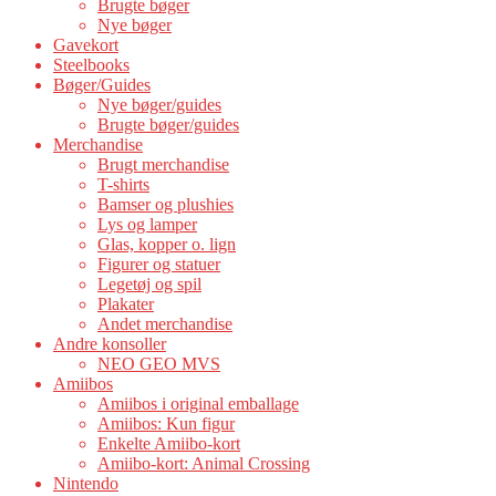
Brugte bøger
Nye bøger
Gavekort
Steelbooks
Bøger/Guides
Nye bøger/guides
Brugte bøger/guides
Merchandise
Brugt merchandise
T-shirts
Bamser og plushies
Lys og lamper
Glas, kopper o. lign
Figurer og statuer
Legetøj og spil
Plakater
Andet merchandise
Andre konsoller
NEO GEO MVS
Amiibos
Amiibos i original emballage
Amiibos: Kun figur
Enkelte Amiibo-kort
Amiibo-kort: Animal Crossing
Nintendo