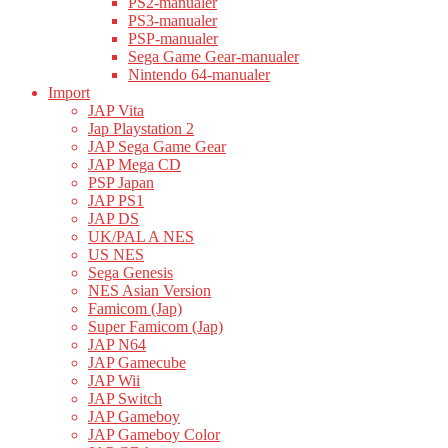
PS2-manualer
PS3-manualer
PSP-manualer
Sega Game Gear-manualer
Nintendo 64-manualer
Import
JAP Vita
Jap Playstation 2
JAP Sega Game Gear
JAP Mega CD
PSP Japan
JAP PS1
JAP DS
UK/PAL A NES
US NES
Sega Genesis
NES Asian Version
Famicom (Jap)
Super Famicom (Jap)
JAP N64
JAP Gamecube
JAP Wii
JAP Switch
JAP Gameboy
JAP Gameboy Color