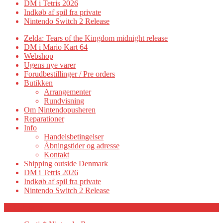
DM i Tetris 2026
Indkøb af spil fra private
Nintendo Switch 2 Release
Zelda: Tears of the Kingdom midnight release
DM i Mario Kart 64
Webshop
Ugens nye varer
Forudbestillinger / Pre orders
Butikken
Arrangementer
Rundvisning
Om Nintendopusheren
Reparationer
Info
Handelsbetingelser
Åbningstider og adresse
Kontakt
Shipping outside Denmark
DM i Tetris 2026
Indkøb af spil fra private
Nintendo Switch 2 Release
Category