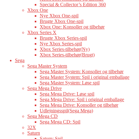
Special & Collector’s Edition 360
Xbox One
Nye Xbox One-spil
Brugte Xbox One-spil
Xbox One: Konsoller og tilbehør
Xbox Series X
Brugte Xbox Series-spil
Nye Xbox Series-spil
Xbox Series-tilbehør(Ny)
Xbox Series-tilbehør(Brugt)
Sega
Sega Master System
Sega Master System: Konsoller og tilbehør
Sega Master System: Spil i original emballage
Sega Master System: Løse spil
Sega Mega Drive
Sega Mega Drive: Løse spil
Sega Mega Drive: Spil i original emballage
Sega Mega Drive: Konsoller og tilbehør
Udlejningsspil(Sega Mega)
Sega Mega CD
Sega Mega CD: Spil
32X
Saturn
Saturn: Spil