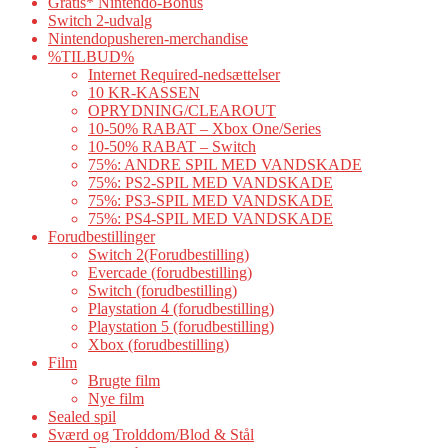
Gratis* Nintendo-Bonus
Switch 2-udvalg
Nintendopusheren-merchandise
%TILBUD%
Internet Required-nedsættelser
10 KR-KASSEN
OPRYDNING/CLEAROUT
10-50% RABAT – Xbox One/Series
10-50% RABAT – Switch
75%: ANDRE SPIL MED VANDSKADE
75%: PS2-SPIL MED VANDSKADE
75%: PS3-SPIL MED VANDSKADE
75%: PS4-SPIL MED VANDSKADE
Forudbestillinger
Switch 2(Forudbestilling)
Evercade (forudbestilling)
Switch (forudbestilling)
Playstation 4 (forudbestilling)
Playstation 5 (forudbestilling)
Xbox (forudbestilling)
Film
Brugte film
Nye film
Sealed spil
Sværd og Trolddom/Blod & Stål