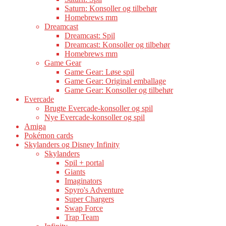
Saturn: Konsoller og tilbehør
Homebrews mm
Dreamcast
Dreamcast: Spil
Dreamcast: Konsoller og tilbehør
Homebrews mm
Game Gear
Game Gear: Løse spil
Game Gear: Original emballage
Game Gear: Konsoller og tilbehør
Evercade
Brugte Evercade-konsoller og spil
Nye Evercade-konsoller og spil
Amiga
Pokémon cards
Skylanders og Disney Infinity
Skylanders
Spil + portal
Giants
Imaginators
Spyro's Adventure
Super Chargers
Swap Force
Trap Team