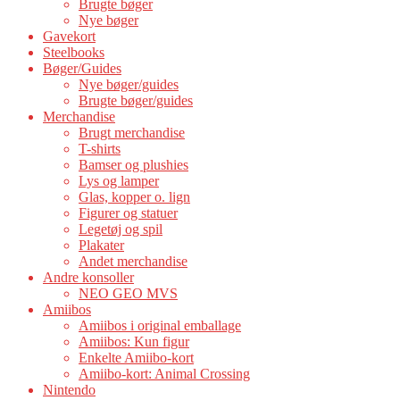
Brugte bøger
Nye bøger
Gavekort
Steelbooks
Bøger/Guides
Nye bøger/guides
Brugte bøger/guides
Merchandise
Brugt merchandise
T-shirts
Bamser og plushies
Lys og lamper
Glas, kopper o. lign
Figurer og statuer
Legetøj og spil
Plakater
Andet merchandise
Andre konsoller
NEO GEO MVS
Amiibos
Amiibos i original emballage
Amiibos: Kun figur
Enkelte Amiibo-kort
Amiibo-kort: Animal Crossing
Nintendo