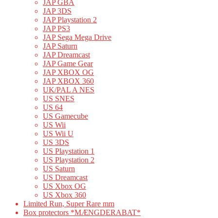
JAP GBA
JAP 3DS
JAP Playstation 2
JAP PS3
JAP Sega Mega Drive
JAP Saturn
JAP Dreamcast
JAP Game Gear
JAP XBOX OG
JAP XBOX 360
UK/PAL A NES
US SNES
US 64
US Gamecube
US Wii
US Wii U
US 3DS
US Playstation 1
US Playstation 2
US Saturn
US Dreamcast
US Xbox OG
US Xbox 360
Limited Run, Super Rare mm
Box protectors *MÆNGDERABAT*