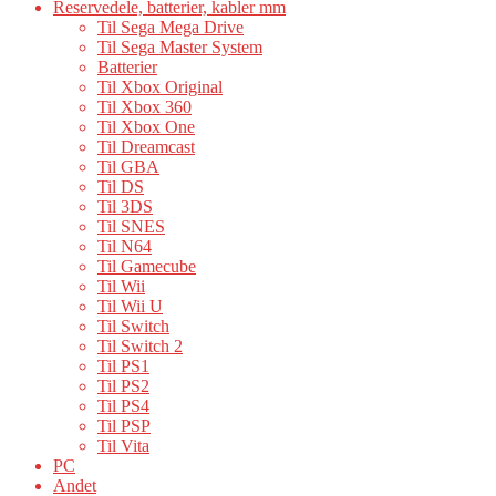
Reservedele, batterier, kabler mm
Til Sega Mega Drive
Til Sega Master System
Batterier
Til Xbox Original
Til Xbox 360
Til Xbox One
Til Dreamcast
Til GBA
Til DS
Til 3DS
Til SNES
Til N64
Til Gamecube
Til Wii
Til Wii U
Til Switch
Til Switch 2
Til PS1
Til PS2
Til PS4
Til PSP
Til Vita
PC
Andet