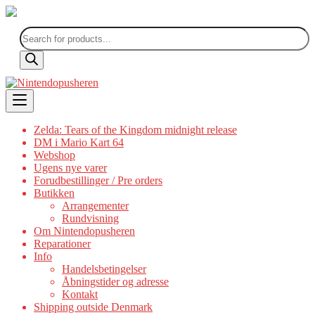
Products
search
Skip
to
content
Zelda: Tears of the Kingdom midnight release
DM i Mario Kart 64
Webshop
Ugens nye varer
Forudbestillinger / Pre orders
Butikken
Arrangementer
Rundvisning
Om Nintendopusheren
Reparationer
Info
Handelsbetingelser
Åbningstider og adresse
Kontakt
Shipping outside Denmark