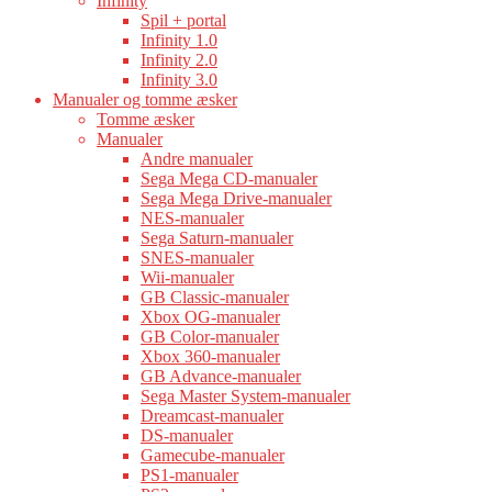
Infinity
Spil + portal
Infinity 1.0
Infinity 2.0
Infinity 3.0
Manualer og tomme æsker
Tomme æsker
Manualer
Andre manualer
Sega Mega CD-manualer
Sega Mega Drive-manualer
NES-manualer
Sega Saturn-manualer
SNES-manualer
Wii-manualer
GB Classic-manualer
Xbox OG-manualer
GB Color-manualer
Xbox 360-manualer
GB Advance-manualer
Sega Master System-manualer
Dreamcast-manualer
DS-manualer
Gamecube-manualer
PS1-manualer