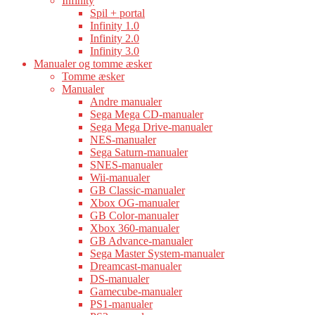
Infinity
Spil + portal
Infinity 1.0
Infinity 2.0
Infinity 3.0
Manualer og tomme æsker
Tomme æsker
Manualer
Andre manualer
Sega Mega CD-manualer
Sega Mega Drive-manualer
NES-manualer
Sega Saturn-manualer
SNES-manualer
Wii-manualer
GB Classic-manualer
Xbox OG-manualer
GB Color-manualer
Xbox 360-manualer
GB Advance-manualer
Sega Master System-manualer
Dreamcast-manualer
DS-manualer
Gamecube-manualer
PS1-manualer