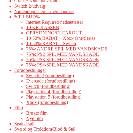
Gratis* Nintendo-Bonus
Switch 2-udvalg
Nintendopusheren-merchandise
%TILBUD%
Internet Required-nedsættelser
10 KR-KASSEN
OPRYDNING/CLEAROUT
10-50% RABAT – Xbox One/Series
10-50% RABAT – Switch
75%: ANDRE SPIL MED VANDSKADE
75%: PS2-SPIL MED VANDSKADE
75%: PS3-SPIL MED VANDSKADE
75%: PS4-SPIL MED VANDSKADE
Forudbestillinger
Switch 2(Forudbestilling)
Evercade (forudbestilling)
Switch (forudbestilling)
Playstation 4 (forudbestilling)
Playstation 5 (forudbestilling)
Xbox (forudbestilling)
Film
Brugte film
Nye film
Sealed spil
Sværd og Trolddom/Blod & Stål