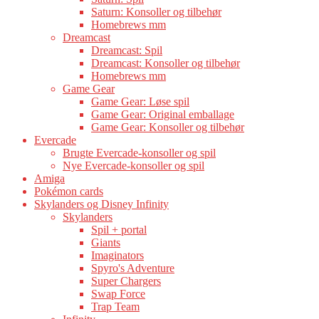
Saturn: Konsoller og tilbehør
Homebrews mm
Dreamcast
Dreamcast: Spil
Dreamcast: Konsoller og tilbehør
Homebrews mm
Game Gear
Game Gear: Løse spil
Game Gear: Original emballage
Game Gear: Konsoller og tilbehør
Evercade
Brugte Evercade-konsoller og spil
Nye Evercade-konsoller og spil
Amiga
Pokémon cards
Skylanders og Disney Infinity
Skylanders
Spil + portal
Giants
Imaginators
Spyro's Adventure
Super Chargers
Swap Force
Trap Team