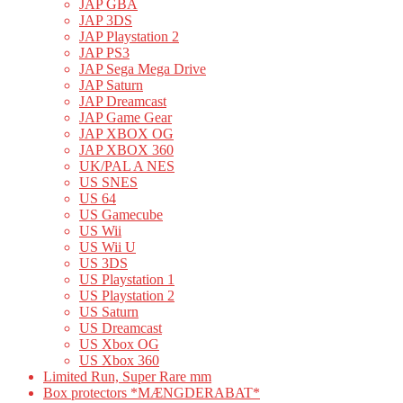
JAP GBA
JAP 3DS
JAP Playstation 2
JAP PS3
JAP Sega Mega Drive
JAP Saturn
JAP Dreamcast
JAP Game Gear
JAP XBOX OG
JAP XBOX 360
UK/PAL A NES
US SNES
US 64
US Gamecube
US Wii
US Wii U
US 3DS
US Playstation 1
US Playstation 2
US Saturn
US Dreamcast
US Xbox OG
US Xbox 360
Limited Run, Super Rare mm
Box protectors *MÆNGDERABAT*