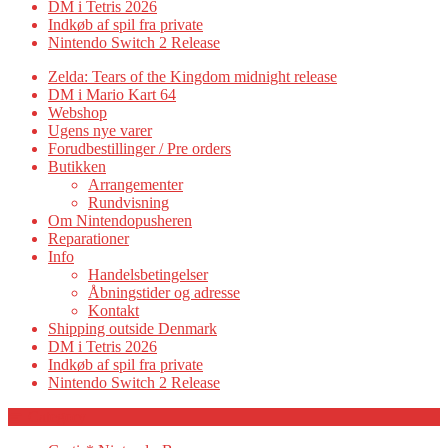
DM i Tetris 2026
Indkøb af spil fra private
Nintendo Switch 2 Release
Zelda: Tears of the Kingdom midnight release
DM i Mario Kart 64
Webshop
Ugens nye varer
Forudbestillinger / Pre orders
Butikken
Arrangementer
Rundvisning
Om Nintendopusheren
Reparationer
Info
Handelsbetingelser
Åbningstider og adresse
Kontakt
Shipping outside Denmark
DM i Tetris 2026
Indkøb af spil fra private
Nintendo Switch 2 Release
Category