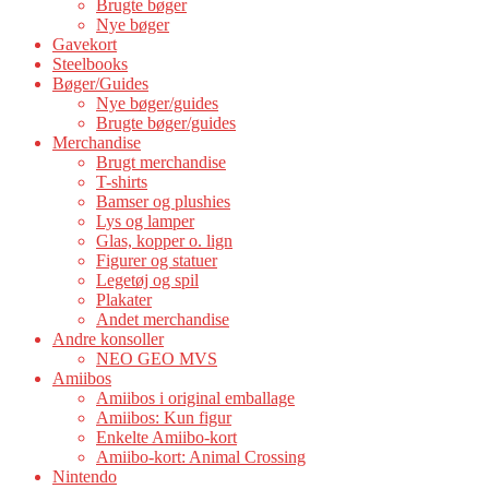
Brugte bøger
Nye bøger
Gavekort
Steelbooks
Bøger/Guides
Nye bøger/guides
Brugte bøger/guides
Merchandise
Brugt merchandise
T-shirts
Bamser og plushies
Lys og lamper
Glas, kopper o. lign
Figurer og statuer
Legetøj og spil
Plakater
Andet merchandise
Andre konsoller
NEO GEO MVS
Amiibos
Amiibos i original emballage
Amiibos: Kun figur
Enkelte Amiibo-kort
Amiibo-kort: Animal Crossing
Nintendo