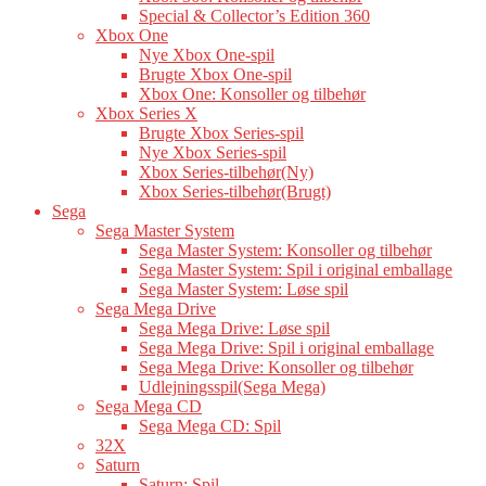
Special & Collector’s Edition 360
Xbox One
Nye Xbox One-spil
Brugte Xbox One-spil
Xbox One: Konsoller og tilbehør
Xbox Series X
Brugte Xbox Series-spil
Nye Xbox Series-spil
Xbox Series-tilbehør(Ny)
Xbox Series-tilbehør(Brugt)
Sega
Sega Master System
Sega Master System: Konsoller og tilbehør
Sega Master System: Spil i original emballage
Sega Master System: Løse spil
Sega Mega Drive
Sega Mega Drive: Løse spil
Sega Mega Drive: Spil i original emballage
Sega Mega Drive: Konsoller og tilbehør
Udlejningsspil(Sega Mega)
Sega Mega CD
Sega Mega CD: Spil
32X
Saturn
Saturn: Spil