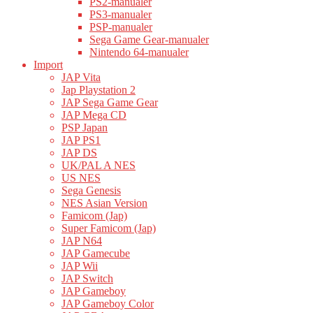
PS2-manualer
PS3-manualer
PSP-manualer
Sega Game Gear-manualer
Nintendo 64-manualer
Import
JAP Vita
Jap Playstation 2
JAP Sega Game Gear
JAP Mega CD
PSP Japan
JAP PS1
JAP DS
UK/PAL A NES
US NES
Sega Genesis
NES Asian Version
Famicom (Jap)
Super Famicom (Jap)
JAP N64
JAP Gamecube
JAP Wii
JAP Switch
JAP Gameboy
JAP Gameboy Color