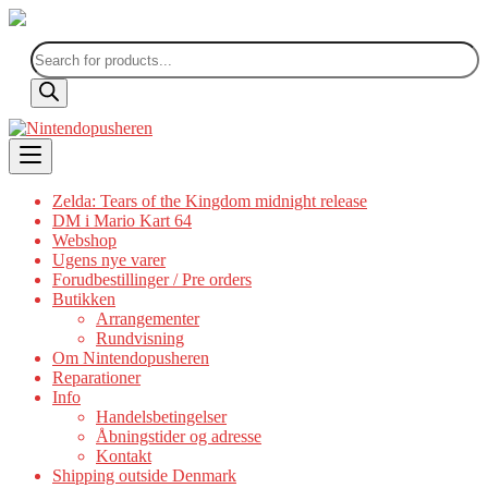
Products
search
Skip
to
content
Zelda: Tears of the Kingdom midnight release
DM i Mario Kart 64
Webshop
Ugens nye varer
Forudbestillinger / Pre orders
Butikken
Arrangementer
Rundvisning
Om Nintendopusheren
Reparationer
Info
Handelsbetingelser
Åbningstider og adresse
Kontakt
Shipping outside Denmark