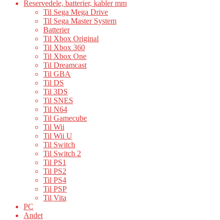
Reservedele, batterier, kabler mm
Til Sega Mega Drive
Til Sega Master System
Batterier
Til Xbox Original
Til Xbox 360
Til Xbox One
Til Dreamcast
Til GBA
Til DS
Til 3DS
Til SNES
Til N64
Til Gamecube
Til Wii
Til Wii U
Til Switch
Til Switch 2
Til PS1
Til PS2
Til PS4
Til PSP
Til Vita
PC
Andet