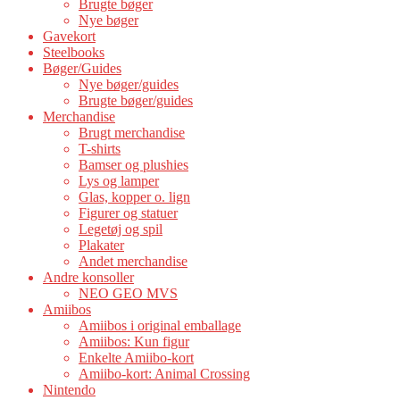
Brugte bøger
Nye bøger
Gavekort
Steelbooks
Bøger/Guides
Nye bøger/guides
Brugte bøger/guides
Merchandise
Brugt merchandise
T-shirts
Bamser og plushies
Lys og lamper
Glas, kopper o. lign
Figurer og statuer
Legetøj og spil
Plakater
Andet merchandise
Andre konsoller
NEO GEO MVS
Amiibos
Amiibos i original emballage
Amiibos: Kun figur
Enkelte Amiibo-kort
Amiibo-kort: Animal Crossing
Nintendo