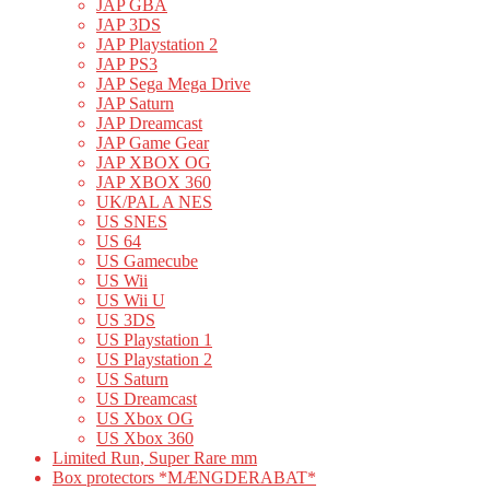
JAP GBA
JAP 3DS
JAP Playstation 2
JAP PS3
JAP Sega Mega Drive
JAP Saturn
JAP Dreamcast
JAP Game Gear
JAP XBOX OG
JAP XBOX 360
UK/PAL A NES
US SNES
US 64
US Gamecube
US Wii
US Wii U
US 3DS
US Playstation 1
US Playstation 2
US Saturn
US Dreamcast
US Xbox OG
US Xbox 360
Limited Run, Super Rare mm
Box protectors *MÆNGDERABAT*