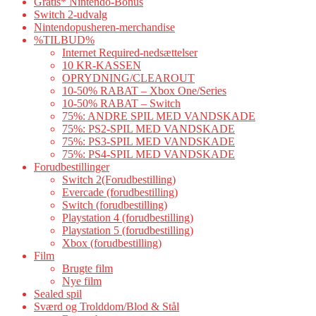
Gratis* Nintendo-Bonus
Switch 2-udvalg
Nintendopusheren-merchandise
%TILBUD%
Internet Required-nedsættelser
10 KR-KASSEN
OPRYDNING/CLEAROUT
10-50% RABAT – Xbox One/Series
10-50% RABAT – Switch
75%: ANDRE SPIL MED VANDSKADE
75%: PS2-SPIL MED VANDSKADE
75%: PS3-SPIL MED VANDSKADE
75%: PS4-SPIL MED VANDSKADE
Forudbestillinger
Switch 2(Forudbestilling)
Evercade (forudbestilling)
Switch (forudbestilling)
Playstation 4 (forudbestilling)
Playstation 5 (forudbestilling)
Xbox (forudbestilling)
Film
Brugte film
Nye film
Sealed spil
Sværd og Trolddom/Blod & Stål