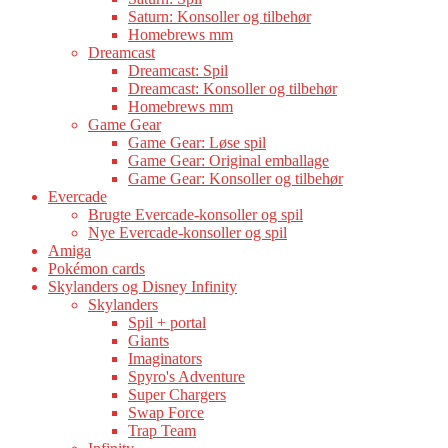
Saturn: Konsoller og tilbehør
Homebrews mm
Dreamcast
Dreamcast: Spil
Dreamcast: Konsoller og tilbehør
Homebrews mm
Game Gear
Game Gear: Løse spil
Game Gear: Original emballage
Game Gear: Konsoller og tilbehør
Evercade
Brugte Evercade-konsoller og spil
Nye Evercade-konsoller og spil
Amiga
Pokémon cards
Skylanders og Disney Infinity
Skylanders
Spil + portal
Giants
Imaginators
Spyro's Adventure
Super Chargers
Swap Force
Trap Team