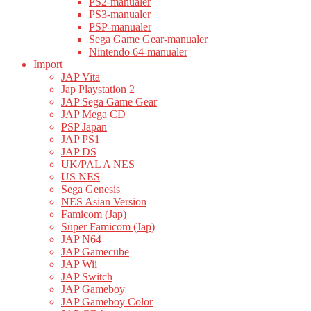
PS2-manualer
PS3-manualer
PSP-manualer
Sega Game Gear-manualer
Nintendo 64-manualer
Import
JAP Vita
Jap Playstation 2
JAP Sega Game Gear
JAP Mega CD
PSP Japan
JAP PS1
JAP DS
UK/PAL A NES
US NES
Sega Genesis
NES Asian Version
Famicom (Jap)
Super Famicom (Jap)
JAP N64
JAP Gamecube
JAP Wii
JAP Switch
JAP Gameboy
JAP Gameboy Color