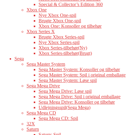
Special & Collector’s Edition 360
Xbox One
Nye Xbox One-spil
Brugte Xbox One-spil
Xbox One: Konsoller og tilbehør
Xbox Series X
Brugte Xbox Series-spil
Nye Xbox Series-spil
Xbox Series-tilbehør(Ny)
Xbox Series-tilbehør(Brugt)
Sega
Sega Master System
Sega Master System: Konsoller og tilbehør
Sega Master System: Spil i original emballage
Sega Master System: Løse spil
Sega Mega Drive
Sega Mega Drive: Løse spil
Sega Mega Drive: Spil i original emballage
Sega Mega Drive: Konsoller og tilbehør
Udlejningsspil(Sega Mega)
Sega Mega CD
Sega Mega CD: Spil
32X
Saturn
Saturn: Spil