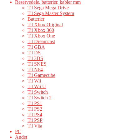
Reservedele, batterier, kabler mm
Til Sega Mega Drive
Til Sega Master System
Batterier
Til Xbox Original
Til Xbox 360
Til Xbox One
Til Dreamcast
Til GBA
Til DS
Til 3DS
Til SNES
Til N64
Til Gamecube
Til Wii
Til Wii U
Til Switch
Til Switch 2
Til PS1
Til PS2
Til PS4
Til PSP
Til Vita
PC
Andet