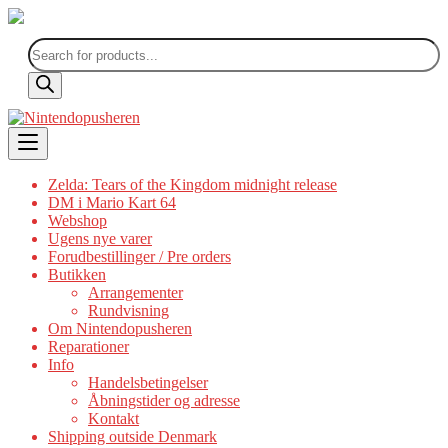
Products
search
Skip
to
content
Zelda: Tears of the Kingdom midnight release
DM i Mario Kart 64
Webshop
Ugens nye varer
Forudbestillinger / Pre orders
Butikken
Arrangementer
Rundvisning
Om Nintendopusheren
Reparationer
Info
Handelsbetingelser
Åbningstider og adresse
Kontakt
Shipping outside Denmark