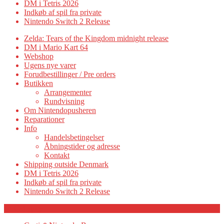
DM i Tetris 2026
Indkøb af spil fra private
Nintendo Switch 2 Release
Zelda: Tears of the Kingdom midnight release
DM i Mario Kart 64
Webshop
Ugens nye varer
Forudbestillinger / Pre orders
Butikken
Arrangementer
Rundvisning
Om Nintendopusheren
Reparationer
Info
Handelsbetingelser
Åbningstider og adresse
Kontakt
Shipping outside Denmark
DM i Tetris 2026
Indkøb af spil fra private
Nintendo Switch 2 Release
Category