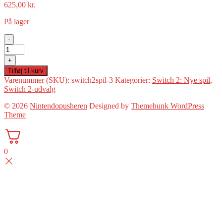
625,00
kr.
På lager
-
The
Legend
+
of
Tilføj til kurv
Zelda:
Varenummer (SKU):
switch2spil-3
Kategorier:
Switch 2: Nye spil
,
Tears
Switch 2-udvalg
of
the
© 2026
Nintendopusheren
Designed by
Themehunk WordPress
Kingdom(Switch
Theme
2
Ny)
antal
0