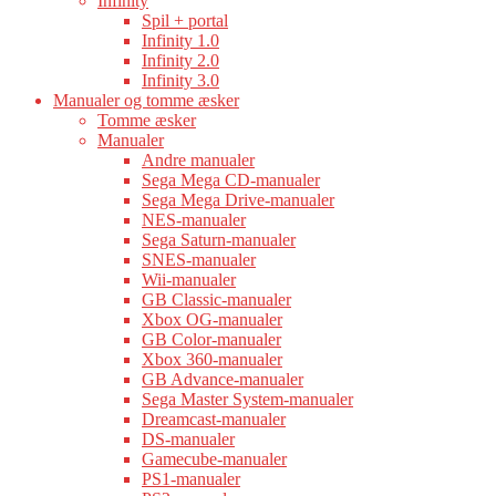
Infinity
Spil + portal
Infinity 1.0
Infinity 2.0
Infinity 3.0
Manualer og tomme æsker
Tomme æsker
Manualer
Andre manualer
Sega Mega CD-manualer
Sega Mega Drive-manualer
NES-manualer
Sega Saturn-manualer
SNES-manualer
Wii-manualer
GB Classic-manualer
Xbox OG-manualer
GB Color-manualer
Xbox 360-manualer
GB Advance-manualer
Sega Master System-manualer
Dreamcast-manualer
DS-manualer
Gamecube-manualer
PS1-manualer