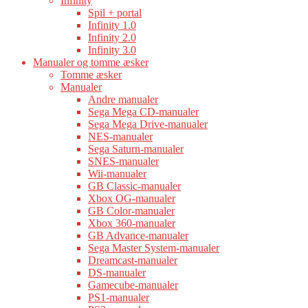
Infinity
Spil + portal
Infinity 1.0
Infinity 2.0
Infinity 3.0
Manualer og tomme æsker
Tomme æsker
Manualer
Andre manualer
Sega Mega CD-manualer
Sega Mega Drive-manualer
NES-manualer
Sega Saturn-manualer
SNES-manualer
Wii-manualer
GB Classic-manualer
Xbox OG-manualer
GB Color-manualer
Xbox 360-manualer
GB Advance-manualer
Sega Master System-manualer
Dreamcast-manualer
DS-manualer
Gamecube-manualer
PS1-manualer