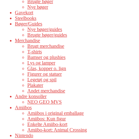
Brugte bøger
Nye bøger
Gavekort
Steelbooks
Bøger/Guides
Nye bøger/guides
Brugte bøger/guides
Merchandise
Brugt merchandise
T-shirts
Bamser og plushies
Lys og lamper
Glas, kopper o. lign
Figurer og statuer
Legetøj og spil
Plakater
Andet merchandise
Andre konsoller
NEO GEO MVS
Amiibos
Amiibos i original emballage
Amiibos: Kun figur
Enkelte Amiibo-kort
Amiibo-kort: Animal Crossing
Nintendo