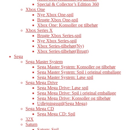
Special & Collector’s Edition 360
Xbox One
Nye Xbox One-spil
Brugte Xbox One-spil
Xbox One: Konsoller og tilbehør
Xbox Series X
Brugte Xbox Series-spil
Nye Xbox Series-spil
Xbox Series-tilbehør(Ny)
Xbox Series-tilbehør(Brugt)
Sega
Sega Master System
Sega Master System: Konsoller og tilbehør
Sega Master System: Spil i original emballage
Sega Master System: Løse spil
Sega Mega Drive
Sega Mega Drive: Løse spil
Sega Mega Drive: Spil i original emballage
Sega Mega Drive: Konsoller og tilbehør
Udlejningsspil(Sega Mega)
Sega Mega CD
Sega Mega CD: Spil
32X
Saturn
Saturn: Spil