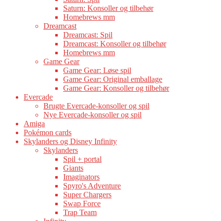
Saturn: Konsoller og tilbehør
Homebrews mm
Dreamcast
Dreamcast: Spil
Dreamcast: Konsoller og tilbehør
Homebrews mm
Game Gear
Game Gear: Løse spil
Game Gear: Original emballage
Game Gear: Konsoller og tilbehør
Evercade
Brugte Evercade-konsoller og spil
Nye Evercade-konsoller og spil
Amiga
Pokémon cards
Skylanders og Disney Infinity
Skylanders
Spil + portal
Giants
Imaginators
Spyro's Adventure
Super Chargers
Swap Force
Trap Team