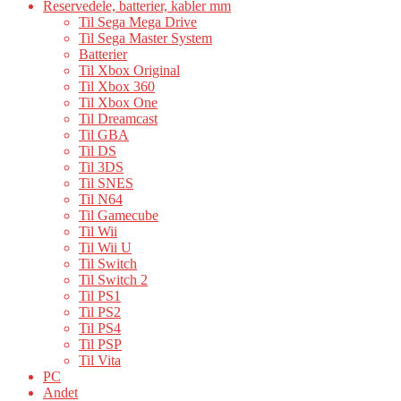
Reservedele, batterier, kabler mm
Til Sega Mega Drive
Til Sega Master System
Batterier
Til Xbox Original
Til Xbox 360
Til Xbox One
Til Dreamcast
Til GBA
Til DS
Til 3DS
Til SNES
Til N64
Til Gamecube
Til Wii
Til Wii U
Til Switch
Til Switch 2
Til PS1
Til PS2
Til PS4
Til PSP
Til Vita
PC
Andet