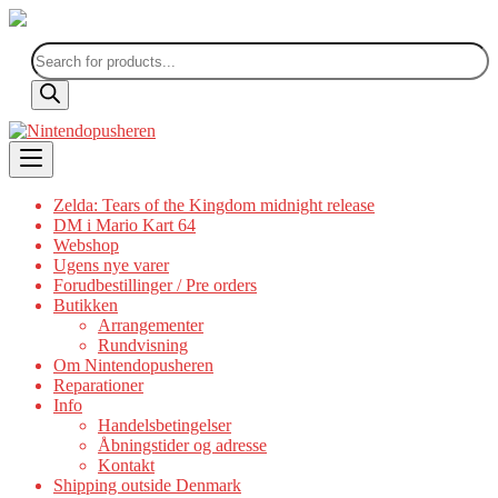
Products
search
Skip
to
content
Zelda: Tears of the Kingdom midnight release
DM i Mario Kart 64
Webshop
Ugens nye varer
Forudbestillinger / Pre orders
Butikken
Arrangementer
Rundvisning
Om Nintendopusheren
Reparationer
Info
Handelsbetingelser
Åbningstider og adresse
Kontakt
Shipping outside Denmark