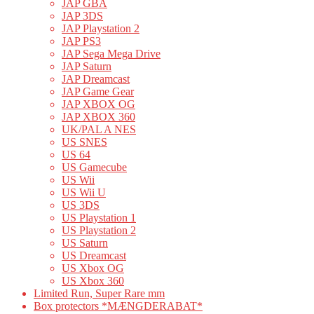
JAP GBA
JAP 3DS
JAP Playstation 2
JAP PS3
JAP Sega Mega Drive
JAP Saturn
JAP Dreamcast
JAP Game Gear
JAP XBOX OG
JAP XBOX 360
UK/PAL A NES
US SNES
US 64
US Gamecube
US Wii
US Wii U
US 3DS
US Playstation 1
US Playstation 2
US Saturn
US Dreamcast
US Xbox OG
US Xbox 360
Limited Run, Super Rare mm
Box protectors *MÆNGDERABAT*