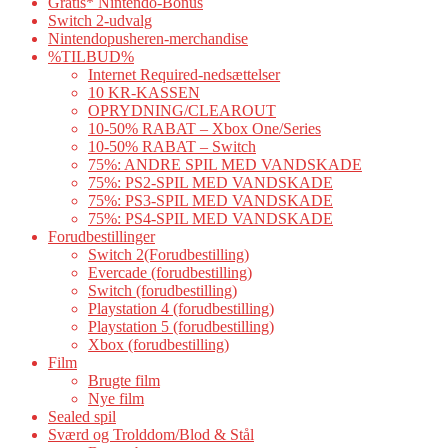
Gratis* Nintendo-Bonus
Switch 2-udvalg
Nintendopusheren-merchandise
%TILBUD%
Internet Required-nedsættelser
10 KR-KASSEN
OPRYDNING/CLEAROUT
10-50% RABAT – Xbox One/Series
10-50% RABAT – Switch
75%: ANDRE SPIL MED VANDSKADE
75%: PS2-SPIL MED VANDSKADE
75%: PS3-SPIL MED VANDSKADE
75%: PS4-SPIL MED VANDSKADE
Forudbestillinger
Switch 2(Forudbestilling)
Evercade (forudbestilling)
Switch (forudbestilling)
Playstation 4 (forudbestilling)
Playstation 5 (forudbestilling)
Xbox (forudbestilling)
Film
Brugte film
Nye film
Sealed spil
Sværd og Trolddom/Blod & Stål