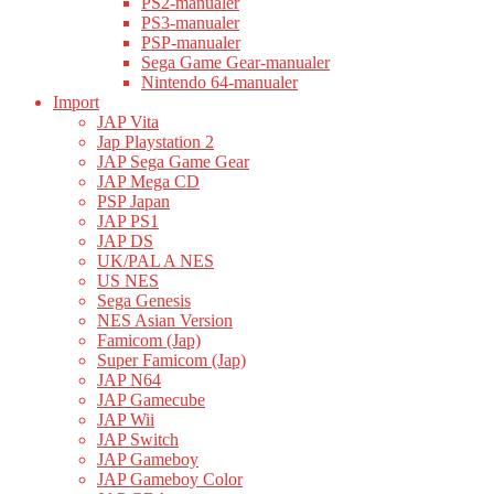
PS2-manualer
PS3-manualer
PSP-manualer
Sega Game Gear-manualer
Nintendo 64-manualer
Import
JAP Vita
Jap Playstation 2
JAP Sega Game Gear
JAP Mega CD
PSP Japan
JAP PS1
JAP DS
UK/PAL A NES
US NES
Sega Genesis
NES Asian Version
Famicom (Jap)
Super Famicom (Jap)
JAP N64
JAP Gamecube
JAP Wii
JAP Switch
JAP Gameboy
JAP Gameboy Color