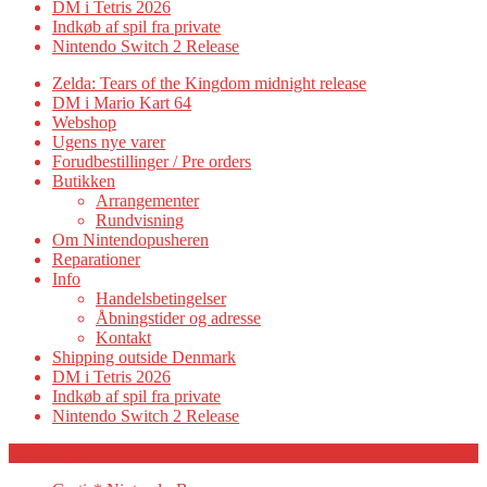
DM i Tetris 2026
Indkøb af spil fra private
Nintendo Switch 2 Release
Zelda: Tears of the Kingdom midnight release
DM i Mario Kart 64
Webshop
Ugens nye varer
Forudbestillinger / Pre orders
Butikken
Arrangementer
Rundvisning
Om Nintendopusheren
Reparationer
Info
Handelsbetingelser
Åbningstider og adresse
Kontakt
Shipping outside Denmark
DM i Tetris 2026
Indkøb af spil fra private
Nintendo Switch 2 Release
Category