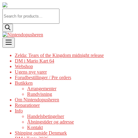
Products
search
Skip
to
content
Zelda: Tears of the Kingdom midnight release
DM i Mario Kart 64
Webshop
Ugens nye varer
Forudbestillinger / Pre orders
Butikken
Arrangementer
Rundvisning
Om Nintendopusheren
Reparationer
Info
Handelsbetingelser
Åbningstider og adresse
Kontakt
Shipping outside Denmark