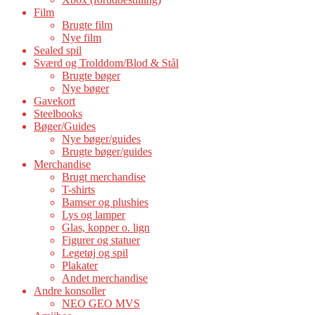
Film
Brugte film
Nye film
Sealed spil
Sværd og Trolddom/Blod & Stål
Brugte bøger
Nye bøger
Gavekort
Steelbooks
Bøger/Guides
Nye bøger/guides
Brugte bøger/guides
Merchandise
Brugt merchandise
T-shirts
Bamser og plushies
Lys og lamper
Glas, kopper o. lign
Figurer og statuer
Legetøj og spil
Plakater
Andet merchandise
Andre konsoller
NEO GEO MVS