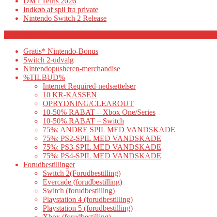
DM i Tetris 2026
Indkøb af spil fra private
Nintendo Switch 2 Release
Category
Gratis* Nintendo-Bonus
Switch 2-udvalg
Nintendopusheren-merchandise
%TILBUD%
Internet Required-nedsættelser
10 KR-KASSEN
OPRYDNING/CLEAROUT
10-50% RABAT – Xbox One/Series
10-50% RABAT – Switch
75%: ANDRE SPIL MED VANDSKADE
75%: PS2-SPIL MED VANDSKADE
75%: PS3-SPIL MED VANDSKADE
75%: PS4-SPIL MED VANDSKADE
Forudbestillinger
Switch 2(Forudbestilling)
Evercade (forudbestilling)
Switch (forudbestilling)
Playstation 4 (forudbestilling)
Playstation 5 (forudbestilling)
Xbox (forudbestilling)