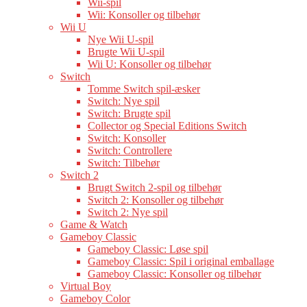
Wii-spil
Wii: Konsoller og tilbehør
Wii U
Nye Wii U-spil
Brugte Wii U-spil
Wii U: Konsoller og tilbehør
Switch
Tomme Switch spil-æsker
Switch: Nye spil
Switch: Brugte spil
Collector og Special Editions Switch
Switch: Konsoller
Switch: Controllere
Switch: Tilbehør
Switch 2
Brugt Switch 2-spil og tilbehør
Switch 2: Konsoller og tilbehør
Switch 2: Nye spil
Game & Watch
Gameboy Classic
Gameboy Classic: Løse spil
Gameboy Classic: Spil i original emballage
Gameboy Classic: Konsoller og tilbehør
Virtual Boy
Gameboy Color