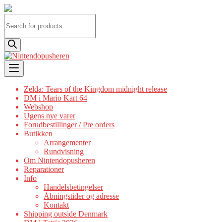
Products
search
Skip
to
content
Zelda: Tears of the Kingdom midnight release
DM i Mario Kart 64
Webshop
Ugens nye varer
Forudbestillinger / Pre orders
Butikken
Arrangementer
Rundvisning
Om Nintendopusheren
Reparationer
Info
Handelsbetingelser
Åbningstider og adresse
Kontakt
Shipping outside Denmark