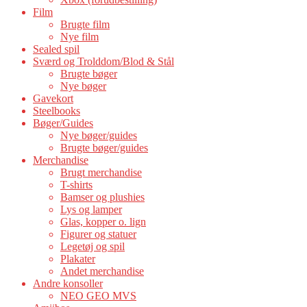
Film
Brugte film
Nye film
Sealed spil
Sværd og Trolddom/Blod & Stål
Brugte bøger
Nye bøger
Gavekort
Steelbooks
Bøger/Guides
Nye bøger/guides
Brugte bøger/guides
Merchandise
Brugt merchandise
T-shirts
Bamser og plushies
Lys og lamper
Glas, kopper o. lign
Figurer og statuer
Legetøj og spil
Plakater
Andet merchandise
Andre konsoller
NEO GEO MVS