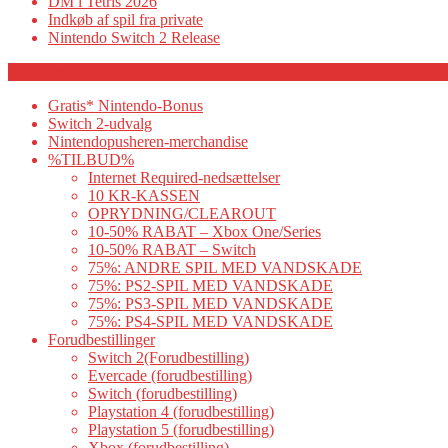
DM i Tetris 2026
Indkøb af spil fra private
Nintendo Switch 2 Release
Category
Gratis* Nintendo-Bonus
Switch 2-udvalg
Nintendopusheren-merchandise
%TILBUD%
Internet Required-nedsættelser
10 KR-KASSEN
OPRYDNING/CLEAROUT
10-50% RABAT – Xbox One/Series
10-50% RABAT – Switch
75%: ANDRE SPIL MED VANDSKADE
75%: PS2-SPIL MED VANDSKADE
75%: PS3-SPIL MED VANDSKADE
75%: PS4-SPIL MED VANDSKADE
Forudbestillinger
Switch 2(Forudbestilling)
Evercade (forudbestilling)
Switch (forudbestilling)
Playstation 4 (forudbestilling)
Playstation 5 (forudbestilling)
Xbox (forudbestilling)