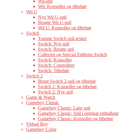
Wii-spil
Wii: Konsoller og tilbehør
Wii U
Nye Wii U-spil
Brugte Wii U-spil
Wii U: Konsoller og tilbehør
Switch
Tomme Switch spil-æsker
Switch: Nye spil
Switch: Brugte spil
Collector og Special Editions Switch
Switch: Konsoller
Switch: Controllere
Switch: Tilbehør
Switch 2
Brugt Switch 2-spil og tilbehør
Switch 2: Konsoller og tilbehør
Switch 2: Nye spil
Game & Watch
Gameboy Classic
Gameboy Classic: Løse spil
Gameboy Classic: Spil i original emballage
Gameboy Classic: Konsoller og tilbehør
Virtual Boy
Gameboy Color