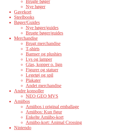
Brugte bøger
Nye bøger
Gavekort
Steelbooks
Bøger/Guides
Nye bøger/guides
Brugte bøger/guides
Merchandise
Brugt merchandise
T-shirts
Bamser og plushies
Lys og lamper
Glas, kopper o. lign
Figurer og statuer
Legetøj og spil
Plakater
Andet merchandise
Andre konsoller
NEO GEO MVS
Amiibos
Amiibos i original emballage
Amiibos: Kun figur
Enkelte Amiibo-kort
Amiibo-kort: Animal Crossing
Nintendo