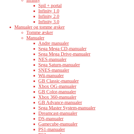
Infinity
Spil + portal
Infinity 1.0
Infinity 2.0
Infinity 3.0
Manualer og tomme æsker
Tomme æsker
Manualer
Andre manualer
Sega Mega CD-manualer
Sega Mega Drive-manualer
NES-manualer
Sega Saturn-manualer
SNES-manualer
Wii-manualer
GB Classic-manualer
Xbox OG-manualer
GB Color-manualer
Xbox 360-manualer
GB Advance-manualer
Sega Master System-manualer
Dreamcast-manualer
DS-manualer
Gamecube-manualer
PS1-manualer