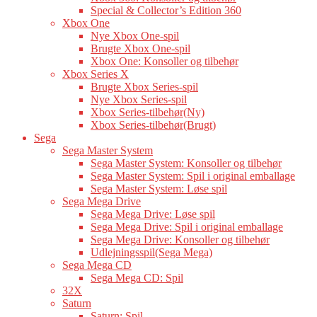
Special & Collector’s Edition 360
Xbox One
Nye Xbox One-spil
Brugte Xbox One-spil
Xbox One: Konsoller og tilbehør
Xbox Series X
Brugte Xbox Series-spil
Nye Xbox Series-spil
Xbox Series-tilbehør(Ny)
Xbox Series-tilbehør(Brugt)
Sega
Sega Master System
Sega Master System: Konsoller og tilbehør
Sega Master System: Spil i original emballage
Sega Master System: Løse spil
Sega Mega Drive
Sega Mega Drive: Løse spil
Sega Mega Drive: Spil i original emballage
Sega Mega Drive: Konsoller og tilbehør
Udlejningsspil(Sega Mega)
Sega Mega CD
Sega Mega CD: Spil
32X
Saturn
Saturn: Spil