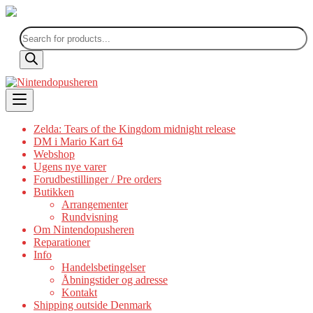
Products
search
Skip
to
content
Zelda: Tears of the Kingdom midnight release
DM i Mario Kart 64
Webshop
Ugens nye varer
Forudbestillinger / Pre orders
Butikken
Arrangementer
Rundvisning
Om Nintendopusheren
Reparationer
Info
Handelsbetingelser
Åbningstider og adresse
Kontakt
Shipping outside Denmark