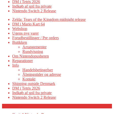
DM i Tetris 2026
Indkøb af spil fra private
Nintendo Switch 2 Release
Zelda: Tears of the Kingdom midnight release
DM i Mario Kart 64
Webshop
Ugens nye varer
Forudbestillinger / Pre orders
Butikken
Arrangementer
Rundvisning
Om Nintendopusheren
Reparationer
Info
Handelsbetingelser
Åbningstider og adresse
Kontakt
Shipping outside Denmark
DM i Tetris 2026
Indkøb af spil fra private
Nintendo Switch 2 Release
Category