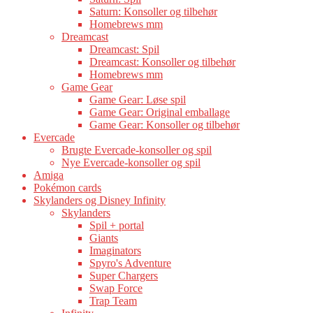
Saturn: Konsoller og tilbehør
Homebrews mm
Dreamcast
Dreamcast: Spil
Dreamcast: Konsoller og tilbehør
Homebrews mm
Game Gear
Game Gear: Løse spil
Game Gear: Original emballage
Game Gear: Konsoller og tilbehør
Evercade
Brugte Evercade-konsoller og spil
Nye Evercade-konsoller og spil
Amiga
Pokémon cards
Skylanders og Disney Infinity
Skylanders
Spil + portal
Giants
Imaginators
Spyro's Adventure
Super Chargers
Swap Force
Trap Team