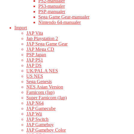
PS2-manualer
PS3-manualer
PSP-manualer
Sega Game Gear-manualer
Nintendo 64-manualer
Import
JAP Vita
Jap Playstation 2
JAP Sega Game Gear
JAP Mega CD
PSP Japan
JAP PS1
JAP DS
UK/PAL A NES
US NES
Sega Genesis
NES Asian Version
Famicom (Jap)
Super Famicom (Jap)
JAP N64
JAP Gamecube
JAP Wii
JAP Switch
JAP Gameboy
JAP Gameboy Color