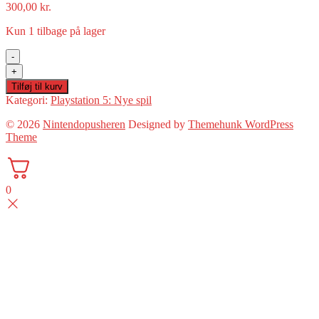
300,00
kr.
Kun 1 tilbage på lager
-
Promise
+
Mascot
Tilføj til kurv
Agency(PS5
Kategori:
Playstation 5: Nye spil
Ny)
antal
© 2026
Nintendopusheren
Designed by
Themehunk WordPress
Theme
0