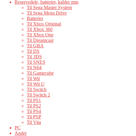
Reservedele, batterier, kabler mm
Til Sega Master System
Til Sega Mega Drive
Batterier
Til Xbox Original
Til Xbox 360
Til Xbox One
Til Dreamcast
Til GBA
Til DS
Til 3DS
Til SNES
Til N64
Til Gamecube
Til Wii
Til Wii U
Til Switch
Til Switch 2
Til PS1
Til PS2
Til PS4
Til PSP
Til Vita
PC
Andet