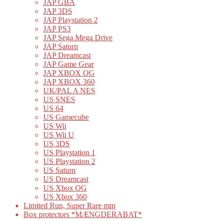
JAP GBA
JAP 3DS
JAP Playstation 2
JAP PS3
JAP Sega Mega Drive
JAP Saturn
JAP Dreamcast
JAP Game Gear
JAP XBOX OG
JAP XBOX 360
UK/PAL A NES
US SNES
US 64
US Gamecube
US Wii
US Wii U
US 3DS
US Playstation 1
US Playstation 2
US Saturn
US Dreamcast
US Xbox OG
US Xbox 360
Limited Run, Super Rare mm
Box protectors *MÆNGDERABAT*