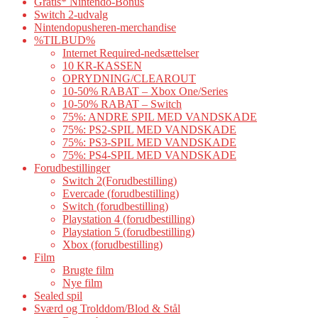
Gratis* Nintendo-Bonus
Switch 2-udvalg
Nintendopusheren-merchandise
%TILBUD%
Internet Required-nedsættelser
10 KR-KASSEN
OPRYDNING/CLEAROUT
10-50% RABAT – Xbox One/Series
10-50% RABAT – Switch
75%: ANDRE SPIL MED VANDSKADE
75%: PS2-SPIL MED VANDSKADE
75%: PS3-SPIL MED VANDSKADE
75%: PS4-SPIL MED VANDSKADE
Forudbestillinger
Switch 2(Forudbestilling)
Evercade (forudbestilling)
Switch (forudbestilling)
Playstation 4 (forudbestilling)
Playstation 5 (forudbestilling)
Xbox (forudbestilling)
Film
Brugte film
Nye film
Sealed spil
Sværd og Trolddom/Blod & Stål