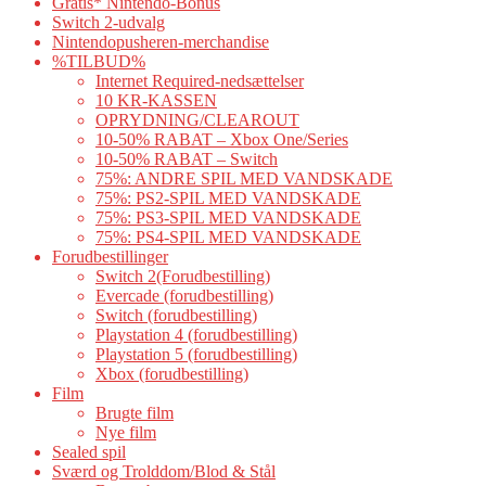
Gratis* Nintendo-Bonus
Switch 2-udvalg
Nintendopusheren-merchandise
%TILBUD%
Internet Required-nedsættelser
10 KR-KASSEN
OPRYDNING/CLEAROUT
10-50% RABAT – Xbox One/Series
10-50% RABAT – Switch
75%: ANDRE SPIL MED VANDSKADE
75%: PS2-SPIL MED VANDSKADE
75%: PS3-SPIL MED VANDSKADE
75%: PS4-SPIL MED VANDSKADE
Forudbestillinger
Switch 2(Forudbestilling)
Evercade (forudbestilling)
Switch (forudbestilling)
Playstation 4 (forudbestilling)
Playstation 5 (forudbestilling)
Xbox (forudbestilling)
Film
Brugte film
Nye film
Sealed spil
Sværd og Trolddom/Blod & Stål