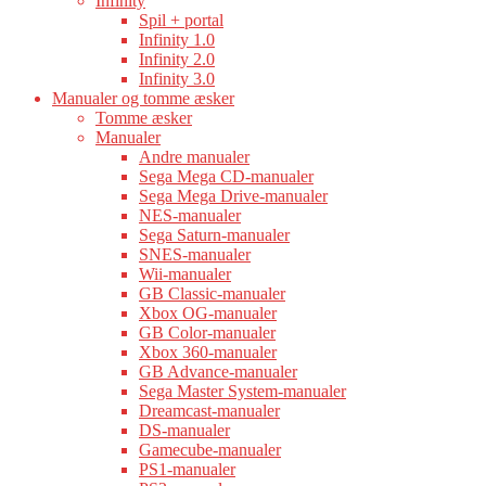
Infinity
Spil + portal
Infinity 1.0
Infinity 2.0
Infinity 3.0
Manualer og tomme æsker
Tomme æsker
Manualer
Andre manualer
Sega Mega CD-manualer
Sega Mega Drive-manualer
NES-manualer
Sega Saturn-manualer
SNES-manualer
Wii-manualer
GB Classic-manualer
Xbox OG-manualer
GB Color-manualer
Xbox 360-manualer
GB Advance-manualer
Sega Master System-manualer
Dreamcast-manualer
DS-manualer
Gamecube-manualer
PS1-manualer