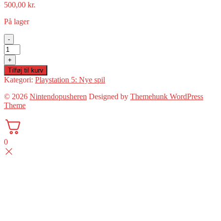
500,00
kr.
På lager
-
Daemon
X
+
Machina:
Tilføj til kurv
Titanic
Kategori:
Playstation 5: Nye spil
Scion(PS5
Ny)
© 2026
Nintendopusheren
Designed by
Themehunk WordPress
antal
Theme
0