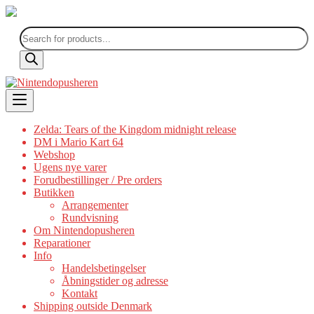
Products
search
Skip
to
content
Zelda: Tears of the Kingdom midnight release
DM i Mario Kart 64
Webshop
Ugens nye varer
Forudbestillinger / Pre orders
Butikken
Arrangementer
Rundvisning
Om Nintendopusheren
Reparationer
Info
Handelsbetingelser
Åbningstider og adresse
Kontakt
Shipping outside Denmark