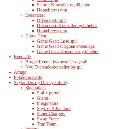
Saturn: Konsoller og tilbehør
Homebrews mm
Dreamcast
Dreamcast: Spil
Dreamcast: Konsoller og tilbehør
Homebrews mm
Game Gear
Game Gear: Løse spil
Game Gear: Original emballage
Game Gear: Konsoller og tilbehør
Evercade
Brugte Evercade-konsoller og spil
Nye Evercade-konsoller og spil
Amiga
Pokémon cards
Skylanders og Disney Infinity
Skylanders
Spil + portal
Giants
Imaginators
Spyro's Adventure
Super Chargers
Swap Force
Trap Team