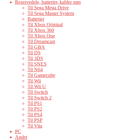
Reservedele, batterier, kabler mm
Til Sega Mega Drive
Til Sega Master System
Batterier
Til Xbox Original
Til Xbox 360
Til Xbox One
Til Dreamcast
Til GBA
Til DS
Til 3DS
Til SNES
Til N64
Til Gamecube
Til Wii
Til Wii U
Til Switch
Til Switch 2
Til PS1
Til PS2
Til PS4
Til PSP
Til Vita
PC
Andet