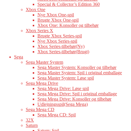
Special & Collector’s Edition 360
Xbox One
Nye Xbox One-spil
Brugte Xbox One-spil
Xbox One: Konsoller og tilbehør
Xbox Series X
Brugte Xbox Series-spil
Nye Xbox Series-spil
Xbox Series-tilbehør(Ny)
Xbox Series-tilbehør(Brugt)
Sega
Sega Master System
Sega Master System: Konsoller og tilbehør
Sega Master System: Spil i original emballage
Sega Master System: Løse spil
Sega Mega Drive
Sega Mega Drive: Løse spil
Sega Mega Drive: Spil i original emballage
Sega Mega Drive: Konsoller og tilbehør
Udlejningsspil(Sega Mega)
Sega Mega CD
Sega Mega CD: Spil
32X
Saturn
Saturn: Spil