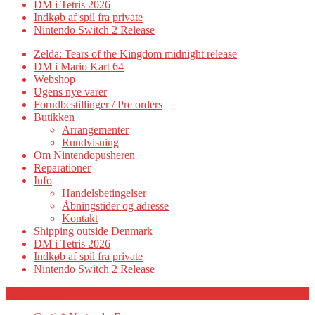
DM i Tetris 2026
Indkøb af spil fra private
Nintendo Switch 2 Release
Zelda: Tears of the Kingdom midnight release
DM i Mario Kart 64
Webshop
Ugens nye varer
Forudbestillinger / Pre orders
Butikken
Arrangementer
Rundvisning
Om Nintendopusheren
Reparationer
Info
Handelsbetingelser
Åbningstider og adresse
Kontakt
Shipping outside Denmark
DM i Tetris 2026
Indkøb af spil fra private
Nintendo Switch 2 Release
Category