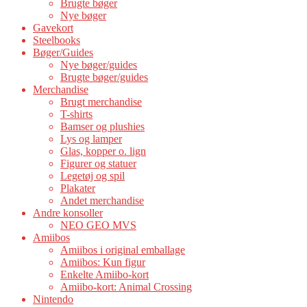
Brugte bøger
Nye bøger
Gavekort
Steelbooks
Bøger/Guides
Nye bøger/guides
Brugte bøger/guides
Merchandise
Brugt merchandise
T-shirts
Bamser og plushies
Lys og lamper
Glas, kopper o. lign
Figurer og statuer
Legetøj og spil
Plakater
Andet merchandise
Andre konsoller
NEO GEO MVS
Amiibos
Amiibos i original emballage
Amiibos: Kun figur
Enkelte Amiibo-kort
Amiibo-kort: Animal Crossing
Nintendo