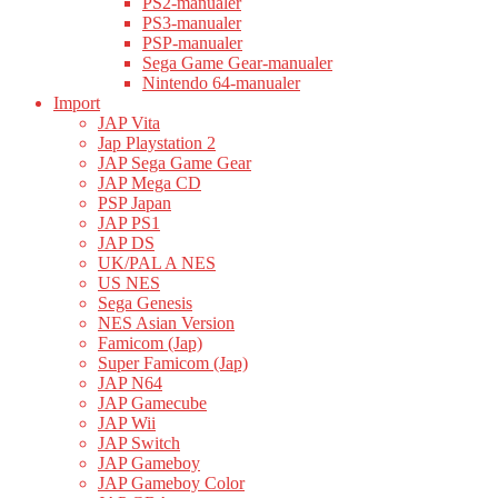
PS2-manualer
PS3-manualer
PSP-manualer
Sega Game Gear-manualer
Nintendo 64-manualer
Import
JAP Vita
Jap Playstation 2
JAP Sega Game Gear
JAP Mega CD
PSP Japan
JAP PS1
JAP DS
UK/PAL A NES
US NES
Sega Genesis
NES Asian Version
Famicom (Jap)
Super Famicom (Jap)
JAP N64
JAP Gamecube
JAP Wii
JAP Switch
JAP Gameboy
JAP Gameboy Color