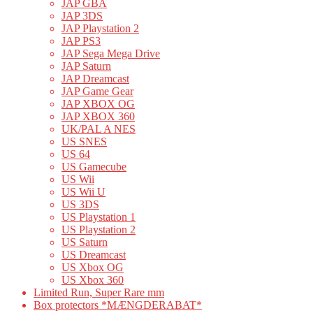
JAP GBA
JAP 3DS
JAP Playstation 2
JAP PS3
JAP Sega Mega Drive
JAP Saturn
JAP Dreamcast
JAP Game Gear
JAP XBOX OG
JAP XBOX 360
UK/PAL A NES
US SNES
US 64
US Gamecube
US Wii
US Wii U
US 3DS
US Playstation 1
US Playstation 2
US Saturn
US Dreamcast
US Xbox OG
US Xbox 360
Limited Run, Super Rare mm
Box protectors *MÆNGDERABAT*