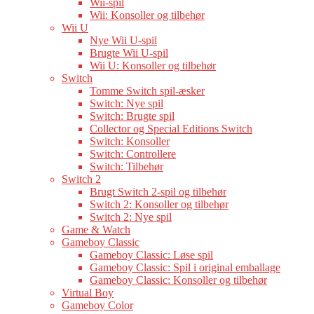
Wii-spil
Wii: Konsoller og tilbehør
Wii U
Nye Wii U-spil
Brugte Wii U-spil
Wii U: Konsoller og tilbehør
Switch
Tomme Switch spil-æsker
Switch: Nye spil
Switch: Brugte spil
Collector og Special Editions Switch
Switch: Konsoller
Switch: Controllere
Switch: Tilbehør
Switch 2
Brugt Switch 2-spil og tilbehør
Switch 2: Konsoller og tilbehør
Switch 2: Nye spil
Game & Watch
Gameboy Classic
Gameboy Classic: Løse spil
Gameboy Classic: Spil i original emballage
Gameboy Classic: Konsoller og tilbehør
Virtual Boy
Gameboy Color