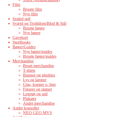
Film
Brugte film
Nye film
Sealed spil
Sværd og Trolddom/Blod & Stål
Brugte bøger
Nye bøger
Gavekort
Steelbooks
Bøger/Guides
Nye bøger/guides
Brugte bøger/guides
Merchandise
Brugt merchandise
T-shirts
Bamser og plushies
Lys og lamper
Glas, kopper o. lign
Figurer og statuer
Legetøj og spil
Plakater
Andet merchandise
Andre konsoller
NEO GEO MVS