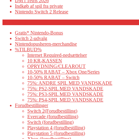
DM i Tetris 2026
Indkøb af spil fra private
Nintendo Switch 2 Release
Category
Gratis* Nintendo-Bonus
Switch 2-udvalg
Nintendopusheren-merchandise
%TILBUD%
Internet Required-nedsættelser
10 KR-KASSEN
OPRYDNING/CLEAROUT
10-50% RABAT – Xbox One/Series
10-50% RABAT – Switch
75%: ANDRE SPIL MED VANDSKADE
75%: PS2-SPIL MED VANDSKADE
75%: PS3-SPIL MED VANDSKADE
75%: PS4-SPIL MED VANDSKADE
Forudbestillinger
Switch 2(Forudbestilling)
Evercade (forudbestilling)
Switch (forudbestilling)
Playstation 4 (forudbestilling)
Playstation 5 (forudbestilling)
Xbox (forudbestilling)