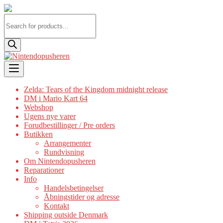
Products
search
Skip
to
content
Zelda: Tears of the Kingdom midnight release
DM i Mario Kart 64
Webshop
Ugens nye varer
Forudbestillinger / Pre orders
Butikken
Arrangementer
Rundvisning
Om Nintendopusheren
Reparationer
Info
Handelsbetingelser
Åbningstider og adresse
Kontakt
Shipping outside Denmark