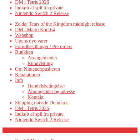
DM i Tetris 2026
Indkøb af spil fra private
Nintendo Switch 2 Release
Zelda: Tears of the Kingdom midnight release
DM i Mario Kart 64
Webshop
Ugens nye varer
Forudbestillinger / Pre orders
Butikken
Arrangementer
Rundvisning
Om Nintendopusheren
Reparationer
Info
Handelsbetingelser
Åbningstider og adresse
Kontakt
Shipping outside Denmark
DM i Tetris 2026
Indkøb af spil fra private
Nintendo Switch 2 Release
Category