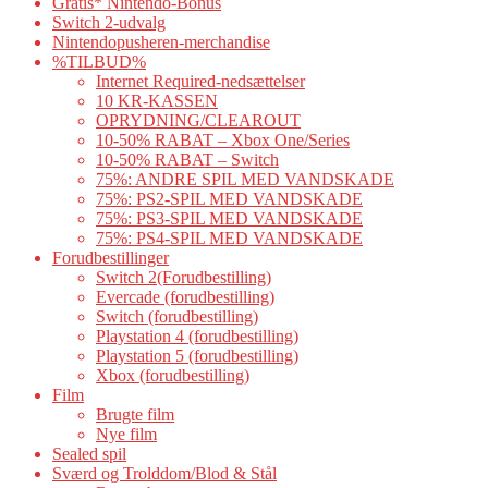
Gratis* Nintendo-Bonus
Switch 2-udvalg
Nintendopusheren-merchandise
%TILBUD%
Internet Required-nedsættelser
10 KR-KASSEN
OPRYDNING/CLEAROUT
10-50% RABAT – Xbox One/Series
10-50% RABAT – Switch
75%: ANDRE SPIL MED VANDSKADE
75%: PS2-SPIL MED VANDSKADE
75%: PS3-SPIL MED VANDSKADE
75%: PS4-SPIL MED VANDSKADE
Forudbestillinger
Switch 2(Forudbestilling)
Evercade (forudbestilling)
Switch (forudbestilling)
Playstation 4 (forudbestilling)
Playstation 5 (forudbestilling)
Xbox (forudbestilling)
Film
Brugte film
Nye film
Sealed spil
Sværd og Trolddom/Blod & Stål