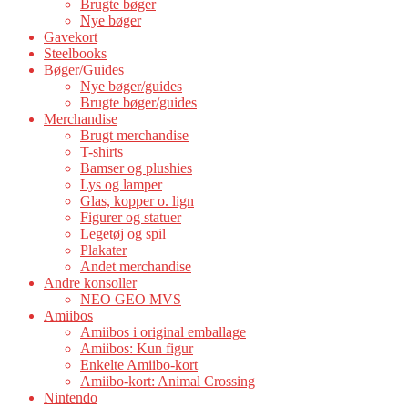
Brugte bøger
Nye bøger
Gavekort
Steelbooks
Bøger/Guides
Nye bøger/guides
Brugte bøger/guides
Merchandise
Brugt merchandise
T-shirts
Bamser og plushies
Lys og lamper
Glas, kopper o. lign
Figurer og statuer
Legetøj og spil
Plakater
Andet merchandise
Andre konsoller
NEO GEO MVS
Amiibos
Amiibos i original emballage
Amiibos: Kun figur
Enkelte Amiibo-kort
Amiibo-kort: Animal Crossing
Nintendo