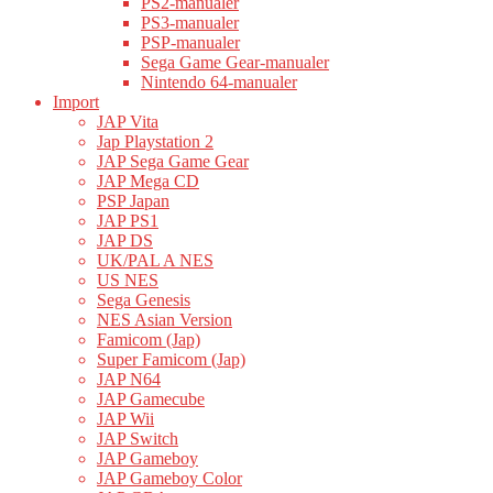
PS2-manualer
PS3-manualer
PSP-manualer
Sega Game Gear-manualer
Nintendo 64-manualer
Import
JAP Vita
Jap Playstation 2
JAP Sega Game Gear
JAP Mega CD
PSP Japan
JAP PS1
JAP DS
UK/PAL A NES
US NES
Sega Genesis
NES Asian Version
Famicom (Jap)
Super Famicom (Jap)
JAP N64
JAP Gamecube
JAP Wii
JAP Switch
JAP Gameboy
JAP Gameboy Color