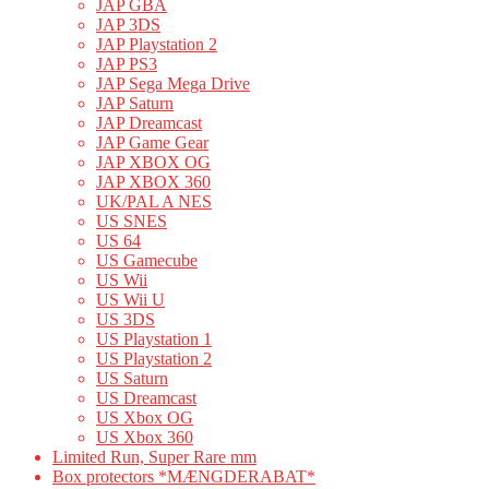
JAP GBA
JAP 3DS
JAP Playstation 2
JAP PS3
JAP Sega Mega Drive
JAP Saturn
JAP Dreamcast
JAP Game Gear
JAP XBOX OG
JAP XBOX 360
UK/PAL A NES
US SNES
US 64
US Gamecube
US Wii
US Wii U
US 3DS
US Playstation 1
US Playstation 2
US Saturn
US Dreamcast
US Xbox OG
US Xbox 360
Limited Run, Super Rare mm
Box protectors *MÆNGDERABAT*