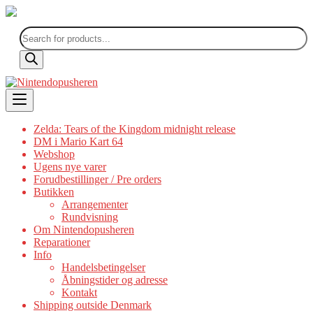
Products
search
Skip
to
content
Zelda: Tears of the Kingdom midnight release
DM i Mario Kart 64
Webshop
Ugens nye varer
Forudbestillinger / Pre orders
Butikken
Arrangementer
Rundvisning
Om Nintendopusheren
Reparationer
Info
Handelsbetingelser
Åbningstider og adresse
Kontakt
Shipping outside Denmark