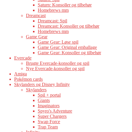
Saturn: Konsoller og tilbehør
Homebrews mm
Dreamcast
Dreamcast: Spil
Dreamcast: Konsoller og tilbehør
Homebrews mm
Game Gear
Game Gear: Løse spil
Game Gear: Original emballage
Game Gear: Konsoller og tilbehør
Evercade
Brugte Evercade-konsoller og spil
Nye Evercade-konsoller og spil
Amiga
Pokémon cards
Skylanders og Disney Infinity
Skylanders
Spil + portal
Giants
Imaginators
Spyro's Adventure
Super Chargers
Swap Force
Trap Team