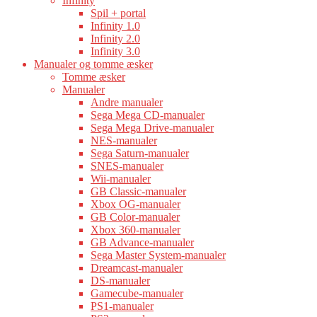
Infinity
Spil + portal
Infinity 1.0
Infinity 2.0
Infinity 3.0
Manualer og tomme æsker
Tomme æsker
Manualer
Andre manualer
Sega Mega CD-manualer
Sega Mega Drive-manualer
NES-manualer
Sega Saturn-manualer
SNES-manualer
Wii-manualer
GB Classic-manualer
Xbox OG-manualer
GB Color-manualer
Xbox 360-manualer
GB Advance-manualer
Sega Master System-manualer
Dreamcast-manualer
DS-manualer
Gamecube-manualer
PS1-manualer