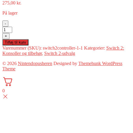
275,00
kr.
På lager
-
Switch
2
+
AC
Tilføj til kurv
Adapter
Varenummer (SKU):
switch2controller-1-1
Kategorier:
Switch 2:
(Switch
Konsoller og tilbehør
,
Switch 2-udvalg
2
Ny)
© 2026
Nintendopusheren
Designed by
Themehunk WordPress
antal
Theme
0