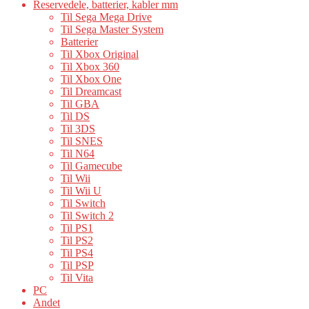
Reservedele, batterier, kabler mm
Til Sega Mega Drive
Til Sega Master System
Batterier
Til Xbox Original
Til Xbox 360
Til Xbox One
Til Dreamcast
Til GBA
Til DS
Til 3DS
Til SNES
Til N64
Til Gamecube
Til Wii
Til Wii U
Til Switch
Til Switch 2
Til PS1
Til PS2
Til PS4
Til PSP
Til Vita
PC
Andet