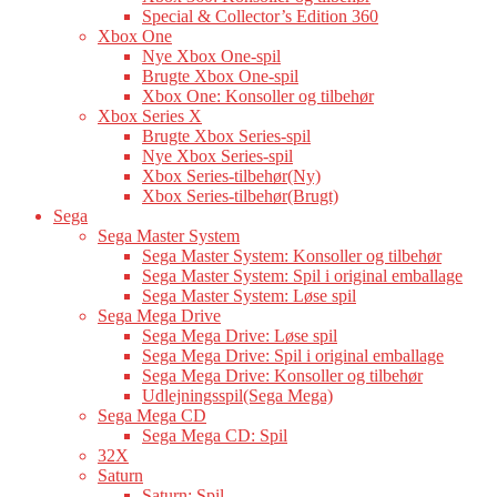
Special & Collector’s Edition 360
Xbox One
Nye Xbox One-spil
Brugte Xbox One-spil
Xbox One: Konsoller og tilbehør
Xbox Series X
Brugte Xbox Series-spil
Nye Xbox Series-spil
Xbox Series-tilbehør(Ny)
Xbox Series-tilbehør(Brugt)
Sega
Sega Master System
Sega Master System: Konsoller og tilbehør
Sega Master System: Spil i original emballage
Sega Master System: Løse spil
Sega Mega Drive
Sega Mega Drive: Løse spil
Sega Mega Drive: Spil i original emballage
Sega Mega Drive: Konsoller og tilbehør
Udlejningsspil(Sega Mega)
Sega Mega CD
Sega Mega CD: Spil
32X
Saturn
Saturn: Spil