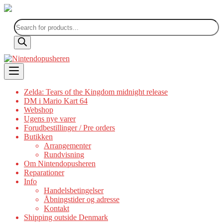
Products
search
Skip
to
content
Zelda: Tears of the Kingdom midnight release
DM i Mario Kart 64
Webshop
Ugens nye varer
Forudbestillinger / Pre orders
Butikken
Arrangementer
Rundvisning
Om Nintendopusheren
Reparationer
Info
Handelsbetingelser
Åbningstider og adresse
Kontakt
Shipping outside Denmark