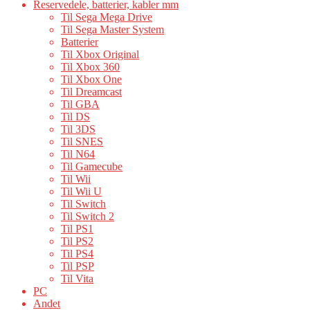
Reservedele, batterier, kabler mm
Til Sega Mega Drive
Til Sega Master System
Batterier
Til Xbox Original
Til Xbox 360
Til Xbox One
Til Dreamcast
Til GBA
Til DS
Til 3DS
Til SNES
Til N64
Til Gamecube
Til Wii
Til Wii U
Til Switch
Til Switch 2
Til PS1
Til PS2
Til PS4
Til PSP
Til Vita
PC
Andet