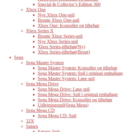
Special & Collector’s Edition 360
Xbox One
Nye Xbox One-spil
Brugte Xbox One-spil
Xbox One: Konsoller og tilbehør
Xbox Series X
Brugte Xbox Series-spil
Nye Xbox Series-spil
Xbox Series-tilbehør(Ny)
Xbox Series-tilbehør(Brugt)
Sega
Sega Master System
Sega Master System: Konsoller og tilbehør
Sega Master System: Spil i original emballage
Sega Master System: Løse spil
Sega Mega Drive
Sega Mega Drive: Løse spil
Sega Mega Drive: Spil i original emballage
Sega Mega Drive: Konsoller og tilbehør
Udlejningsspil(Sega Mega)
Sega Mega CD
Sega Mega CD: Spil
32X
Saturn
Saturn: Spil