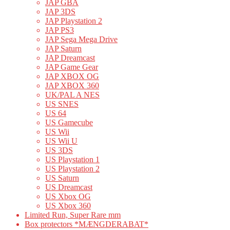
JAP GBA
JAP 3DS
JAP Playstation 2
JAP PS3
JAP Sega Mega Drive
JAP Saturn
JAP Dreamcast
JAP Game Gear
JAP XBOX OG
JAP XBOX 360
UK/PAL A NES
US SNES
US 64
US Gamecube
US Wii
US Wii U
US 3DS
US Playstation 1
US Playstation 2
US Saturn
US Dreamcast
US Xbox OG
US Xbox 360
Limited Run, Super Rare mm
Box protectors *MÆNGDERABAT*