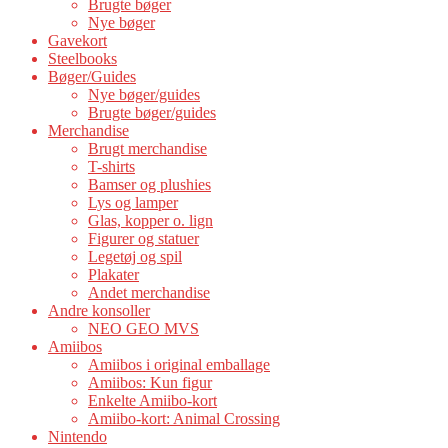
Brugte bøger
Nye bøger
Gavekort
Steelbooks
Bøger/Guides
Nye bøger/guides
Brugte bøger/guides
Merchandise
Brugt merchandise
T-shirts
Bamser og plushies
Lys og lamper
Glas, kopper o. lign
Figurer og statuer
Legetøj og spil
Plakater
Andet merchandise
Andre konsoller
NEO GEO MVS
Amiibos
Amiibos i original emballage
Amiibos: Kun figur
Enkelte Amiibo-kort
Amiibo-kort: Animal Crossing
Nintendo