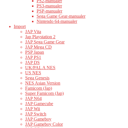
PS2-manualer
PS3-manualer
PSP-manualer
Sega Game Gear-manualer
Nintendo 64-manualer
Import
JAP Vita
Jap Playstation 2
JAP Sega Game Gear
JAP Mega CD
PSP Japan
JAP PS1
JAP DS
UK/PAL A NES
US NES
Sega Genesis
NES Asian Version
Famicom (Jap)
Super Famicom (Jap)
JAP N64
JAP Gamecube
JAP Wii
JAP Switch
JAP Gameboy
JAP Gameboy Color