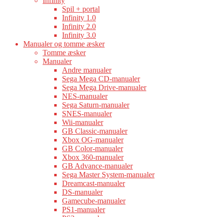
Infinity
Spil + portal
Infinity 1.0
Infinity 2.0
Infinity 3.0
Manualer og tomme æsker
Tomme æsker
Manualer
Andre manualer
Sega Mega CD-manualer
Sega Mega Drive-manualer
NES-manualer
Sega Saturn-manualer
SNES-manualer
Wii-manualer
GB Classic-manualer
Xbox OG-manualer
GB Color-manualer
Xbox 360-manualer
GB Advance-manualer
Sega Master System-manualer
Dreamcast-manualer
DS-manualer
Gamecube-manualer
PS1-manualer