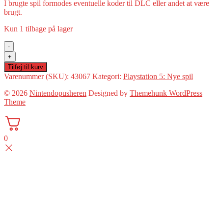
I brugte spil formodes eventuelle koder til DLC eller andet at være
brugt.
Kun 1 tilbage på lager
-
Chernobylite
+
(PS5:
Tilføj til kurv
Ny)
Varenummer (SKU):
43067
Kategori:
Playstation 5: Nye spil
antal
© 2026
Nintendopusheren
Designed by
Themehunk WordPress
Theme
0