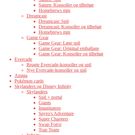
Saturn: Konsoller og tilbehør
Homebrews mm
Dreamcast
Dreamcast: Spil
Dreamcast: Konsoller og tilbehør
Homebrews mm
Game Gear
Game Gear: Løse spil
Game Gear: Original emballage
Game Gear: Konsoller og tilbehør
Evercade
Brugte Evercade-konsoller og spil
Nye Evercade-konsoller og spil
Amiga
Pokémon cards
Skylanders og Disney Infinity
Skylanders
Spil + portal
Giants
Imaginators
Spyro's Adventure
Super Chargers
Swap Force
Trap Team