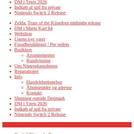
DM i Tetris 2026
Indkøb af spil fra private
Nintendo Switch 2 Release
Zelda: Tears of the Kingdom midnight release
DM i Mario Kart 64
Webshop
Ugens nye varer
Forudbestillinger / Pre orders
Butikken
Arrangementer
Rundvisning
Om Nintendopusheren
Reparationer
Info
Handelsbetingelser
Åbningstider og adresse
Kontakt
Shipping outside Denmark
DM i Tetris 2026
Indkøb af spil fra private
Nintendo Switch 2 Release
Category