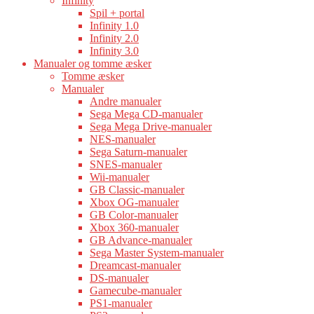
Infinity
Spil + portal
Infinity 1.0
Infinity 2.0
Infinity 3.0
Manualer og tomme æsker
Tomme æsker
Manualer
Andre manualer
Sega Mega CD-manualer
Sega Mega Drive-manualer
NES-manualer
Sega Saturn-manualer
SNES-manualer
Wii-manualer
GB Classic-manualer
Xbox OG-manualer
GB Color-manualer
Xbox 360-manualer
GB Advance-manualer
Sega Master System-manualer
Dreamcast-manualer
DS-manualer
Gamecube-manualer
PS1-manualer