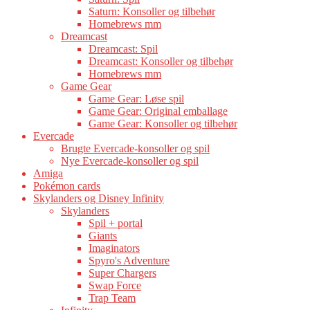
Saturn: Konsoller og tilbehør
Homebrews mm
Dreamcast
Dreamcast: Spil
Dreamcast: Konsoller og tilbehør
Homebrews mm
Game Gear
Game Gear: Løse spil
Game Gear: Original emballage
Game Gear: Konsoller og tilbehør
Evercade
Brugte Evercade-konsoller og spil
Nye Evercade-konsoller og spil
Amiga
Pokémon cards
Skylanders og Disney Infinity
Skylanders
Spil + portal
Giants
Imaginators
Spyro's Adventure
Super Chargers
Swap Force
Trap Team