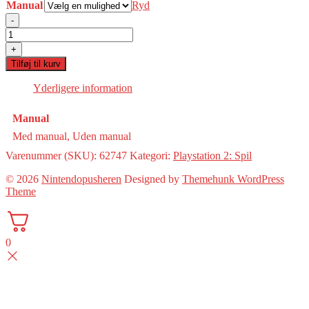
Manual
Ryd
-
Eye
Toy
+
Antigrav(PS2)
Tilføj til kurv
antal
Yderligere information
Manual
Med manual, Uden manual
Varenummer (SKU):
62747
Kategori:
Playstation 2: Spil
© 2026
Nintendopusheren
Designed by
Themehunk WordPress
Theme
0