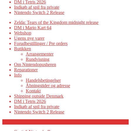
DM i Tetris 2026
Indkøb af spil fra private
Nintendo Switch 2 Release
Zelda: Tears of the Kingdom midnight release
DM i Mario Kart 64
Webshop
Ugens nye varer
Forudbestillinger / Pre orders
Butikken
Arrangementer
Rundvisning
Om Nintendopusheren
Reparationer
Info
Handelsbetingelser
Åbningstider og adresse
Kontakt
Shipping outside Denmark
DM i Tetris 2026
Indkøb af spil fra private
Nintendo Switch 2 Release
Category