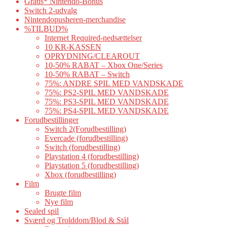
Gratis* Nintendo-Bonus
Switch 2-udvalg
Nintendopusheren-merchandise
%TILBUD%
Internet Required-nedsættelser
10 KR-KASSEN
OPRYDNING/CLEAROUT
10-50% RABAT – Xbox One/Series
10-50% RABAT – Switch
75%: ANDRE SPIL MED VANDSKADE
75%: PS2-SPIL MED VANDSKADE
75%: PS3-SPIL MED VANDSKADE
75%: PS4-SPIL MED VANDSKADE
Forudbestillinger
Switch 2(Forudbestilling)
Evercade (forudbestilling)
Switch (forudbestilling)
Playstation 4 (forudbestilling)
Playstation 5 (forudbestilling)
Xbox (forudbestilling)
Film
Brugte film
Nye film
Sealed spil
Sværd og Trolddom/Blod & Stål