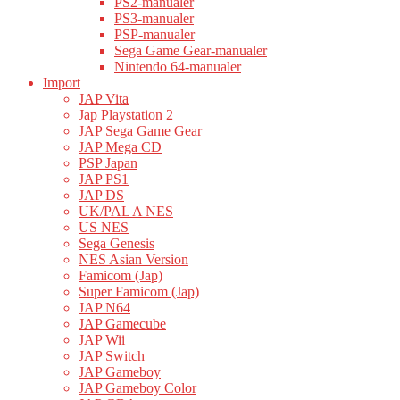
PS2-manualer
PS3-manualer
PSP-manualer
Sega Game Gear-manualer
Nintendo 64-manualer
Import
JAP Vita
Jap Playstation 2
JAP Sega Game Gear
JAP Mega CD
PSP Japan
JAP PS1
JAP DS
UK/PAL A NES
US NES
Sega Genesis
NES Asian Version
Famicom (Jap)
Super Famicom (Jap)
JAP N64
JAP Gamecube
JAP Wii
JAP Switch
JAP Gameboy
JAP Gameboy Color