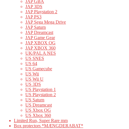
JAP GBA
JAP 3DS
JAP Playstation 2
JAP PS3
JAP Sega Mega Drive
JAP Saturn
JAP Dreamcast
JAP Game Gear
JAP XBOX OG
JAP XBOX 360
UK/PAL A NES
US SNES
US 64
US Gamecube
US Wii
US Wii U
US 3DS
US Playstation 1
US Playstation 2
US Saturn
US Dreamcast
US Xbox OG
US Xbox 360
Limited Run, Super Rare mm
Box protectors *MÆNGDERABAT*