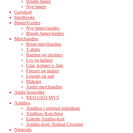
Brugte bøger
Nye bøger
Gavekort
Steelbooks
Bøger/Guides
Nye bøger/guides
Brugte bøger/guides
Merchandise
Brugt merchandise
T-shirts
Bamser og plushies
Lys og lamper
Glas, kopper o. lign
Figurer og statuer
Legetøj og spil
Plakater
Andet merchandise
Andre konsoller
NEO GEO MVS
Amiibos
Amiibos i original emballage
Amiibos: Kun figur
Enkelte Amiibo-kort
Amiibo-kort: Animal Crossing
Nintendo