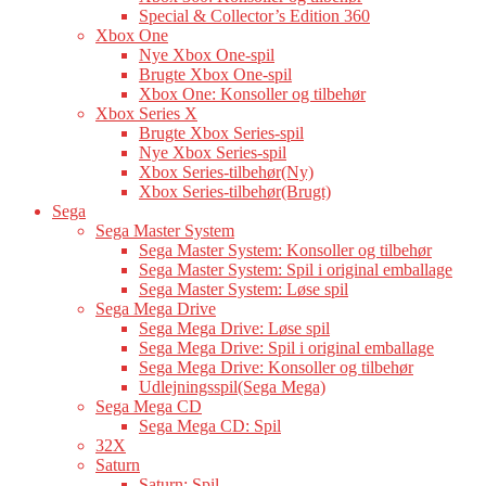
Special & Collector’s Edition 360
Xbox One
Nye Xbox One-spil
Brugte Xbox One-spil
Xbox One: Konsoller og tilbehør
Xbox Series X
Brugte Xbox Series-spil
Nye Xbox Series-spil
Xbox Series-tilbehør(Ny)
Xbox Series-tilbehør(Brugt)
Sega
Sega Master System
Sega Master System: Konsoller og tilbehør
Sega Master System: Spil i original emballage
Sega Master System: Løse spil
Sega Mega Drive
Sega Mega Drive: Løse spil
Sega Mega Drive: Spil i original emballage
Sega Mega Drive: Konsoller og tilbehør
Udlejningsspil(Sega Mega)
Sega Mega CD
Sega Mega CD: Spil
32X
Saturn
Saturn: Spil