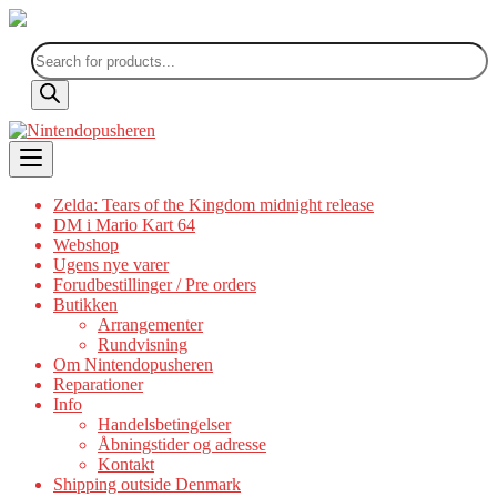
Products
search
Skip
to
content
Zelda: Tears of the Kingdom midnight release
DM i Mario Kart 64
Webshop
Ugens nye varer
Forudbestillinger / Pre orders
Butikken
Arrangementer
Rundvisning
Om Nintendopusheren
Reparationer
Info
Handelsbetingelser
Åbningstider og adresse
Kontakt
Shipping outside Denmark