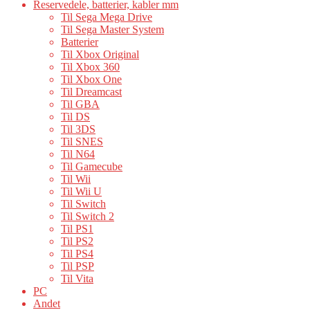
Reservedele, batterier, kabler mm
Til Sega Mega Drive
Til Sega Master System
Batterier
Til Xbox Original
Til Xbox 360
Til Xbox One
Til Dreamcast
Til GBA
Til DS
Til 3DS
Til SNES
Til N64
Til Gamecube
Til Wii
Til Wii U
Til Switch
Til Switch 2
Til PS1
Til PS2
Til PS4
Til PSP
Til Vita
PC
Andet