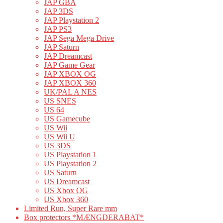
JAP GBA
JAP 3DS
JAP Playstation 2
JAP PS3
JAP Sega Mega Drive
JAP Saturn
JAP Dreamcast
JAP Game Gear
JAP XBOX OG
JAP XBOX 360
UK/PAL A NES
US SNES
US 64
US Gamecube
US Wii
US Wii U
US 3DS
US Playstation 1
US Playstation 2
US Saturn
US Dreamcast
US Xbox OG
US Xbox 360
Limited Run, Super Rare mm
Box protectors *MÆNGDERABAT*