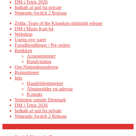
DM i Tetris 2026
Indkøb af spil fra private
Nintendo Switch 2 Release
Zelda: Tears of the Kingdom midnight release
DM i Mario Kart 64
Webshop
Ugens nye varer
Forudbestillinger / Pre orders
Butikken
Arrangementer
Rundvisning
Om Nintendopusheren
Reparationer
Info
Handelsbetingelser
Åbningstider og adresse
Kontakt
Shipping outside Denmark
DM i Tetris 2026
Indkøb af spil fra private
Nintendo Switch 2 Release
Category