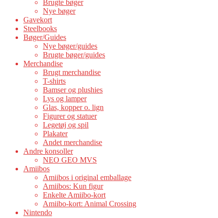
Brugte bøger
Nye bøger
Gavekort
Steelbooks
Bøger/Guides
Nye bøger/guides
Brugte bøger/guides
Merchandise
Brugt merchandise
T-shirts
Bamser og plushies
Lys og lamper
Glas, kopper o. lign
Figurer og statuer
Legetøj og spil
Plakater
Andet merchandise
Andre konsoller
NEO GEO MVS
Amiibos
Amiibos i original emballage
Amiibos: Kun figur
Enkelte Amiibo-kort
Amiibo-kort: Animal Crossing
Nintendo