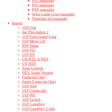
PS2-manualer
PS3-manualer
PSP-manualer
Sega Game Gear-manualer
Nintendo 64-manualer
Import
JAP Vita
Jap Playstation 2
JAP Sega Game Gear
JAP Mega CD
PSP Japan
JAP PS1
JAP DS
UK/PAL A NES
US NES
Sega Genesis
NES Asian Version
Famicom (Jap)
Super Famicom (Jap)
JAP N64
JAP Gamecube
JAP Wii
JAP Switch
JAP Gameboy
JAP Gameboy Color