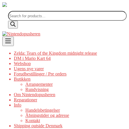
Products
search
Skip
to
content
Zelda: Tears of the Kingdom midnight release
DM i Mario Kart 64
Webshop
Ugens nye varer
Forudbestillinger / Pre orders
Butikken
Arrangementer
Rundvisning
Om Nintendopusheren
Reparationer
Info
Handelsbetingelser
Åbningstider og adresse
Kontakt
Shipping outside Denmark