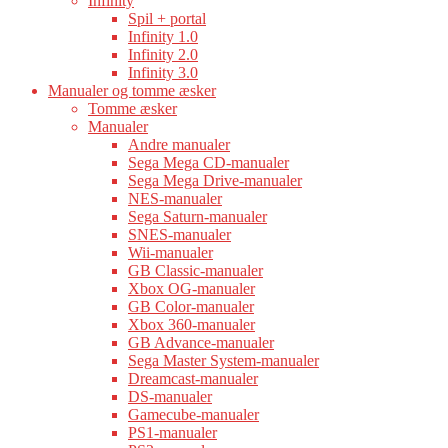
Infinity
Spil + portal
Infinity 1.0
Infinity 2.0
Infinity 3.0
Manualer og tomme æsker
Tomme æsker
Manualer
Andre manualer
Sega Mega CD-manualer
Sega Mega Drive-manualer
NES-manualer
Sega Saturn-manualer
SNES-manualer
Wii-manualer
GB Classic-manualer
Xbox OG-manualer
GB Color-manualer
Xbox 360-manualer
GB Advance-manualer
Sega Master System-manualer
Dreamcast-manualer
DS-manualer
Gamecube-manualer
PS1-manualer