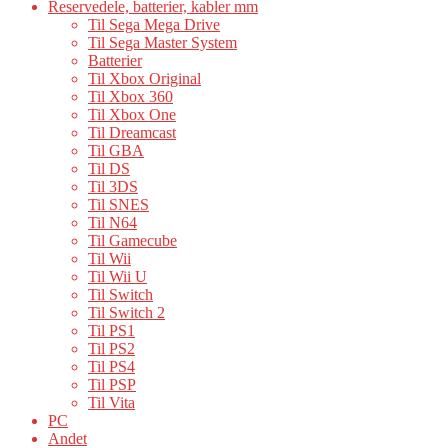
Reservedele, batterier, kabler mm
Til Sega Mega Drive
Til Sega Master System
Batterier
Til Xbox Original
Til Xbox 360
Til Xbox One
Til Dreamcast
Til GBA
Til DS
Til 3DS
Til SNES
Til N64
Til Gamecube
Til Wii
Til Wii U
Til Switch
Til Switch 2
Til PS1
Til PS2
Til PS4
Til PSP
Til Vita
PC
Andet