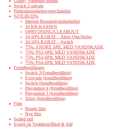
Gratis* Nintendo-Bonus
Switch 2-udvalg
Nintendopusheren-merchandise
%TILBUD%
Internet Required-nedsættelser
10 KR-KASSEN
OPRYDNING/CLEAROUT
10-50% RABAT – Xbox One/Series
10-50% RABAT – Switch
75%: ANDRE SPIL MED VANDSKADE
75%: PS2-SPIL MED VANDSKADE
75%: PS3-SPIL MED VANDSKADE
75%: PS4-SPIL MED VANDSKADE
Forudbestillinger
Switch 2(Forudbestilling)
Evercade (forudbestilling)
Switch (forudbestilling)
Playstation 4 (forudbestilling)
Playstation 5 (forudbestilling)
Xbox (forudbestilling)
Film
Brugte film
Nye film
Sealed spil
Sværd og Trolddom/Blod & Stål