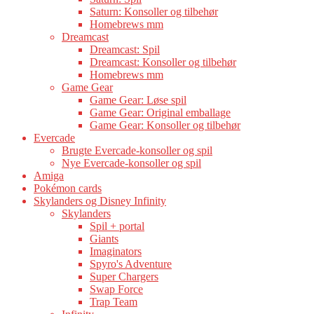
Saturn: Konsoller og tilbehør
Homebrews mm
Dreamcast
Dreamcast: Spil
Dreamcast: Konsoller og tilbehør
Homebrews mm
Game Gear
Game Gear: Løse spil
Game Gear: Original emballage
Game Gear: Konsoller og tilbehør
Evercade
Brugte Evercade-konsoller og spil
Nye Evercade-konsoller og spil
Amiga
Pokémon cards
Skylanders og Disney Infinity
Skylanders
Spil + portal
Giants
Imaginators
Spyro's Adventure
Super Chargers
Swap Force
Trap Team