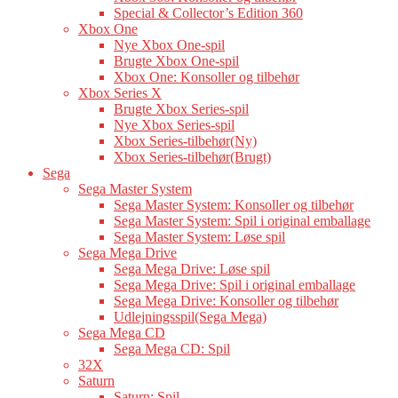
Special & Collector’s Edition 360
Xbox One
Nye Xbox One-spil
Brugte Xbox One-spil
Xbox One: Konsoller og tilbehør
Xbox Series X
Brugte Xbox Series-spil
Nye Xbox Series-spil
Xbox Series-tilbehør(Ny)
Xbox Series-tilbehør(Brugt)
Sega
Sega Master System
Sega Master System: Konsoller og tilbehør
Sega Master System: Spil i original emballage
Sega Master System: Løse spil
Sega Mega Drive
Sega Mega Drive: Løse spil
Sega Mega Drive: Spil i original emballage
Sega Mega Drive: Konsoller og tilbehør
Udlejningsspil(Sega Mega)
Sega Mega CD
Sega Mega CD: Spil
32X
Saturn
Saturn: Spil