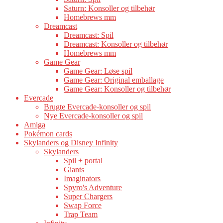
Saturn: Konsoller og tilbehør
Homebrews mm
Dreamcast
Dreamcast: Spil
Dreamcast: Konsoller og tilbehør
Homebrews mm
Game Gear
Game Gear: Løse spil
Game Gear: Original emballage
Game Gear: Konsoller og tilbehør
Evercade
Brugte Evercade-konsoller og spil
Nye Evercade-konsoller og spil
Amiga
Pokémon cards
Skylanders og Disney Infinity
Skylanders
Spil + portal
Giants
Imaginators
Spyro's Adventure
Super Chargers
Swap Force
Trap Team