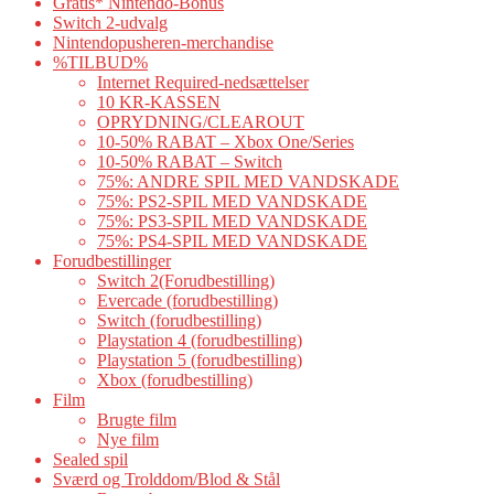
Gratis* Nintendo-Bonus
Switch 2-udvalg
Nintendopusheren-merchandise
%TILBUD%
Internet Required-nedsættelser
10 KR-KASSEN
OPRYDNING/CLEAROUT
10-50% RABAT – Xbox One/Series
10-50% RABAT – Switch
75%: ANDRE SPIL MED VANDSKADE
75%: PS2-SPIL MED VANDSKADE
75%: PS3-SPIL MED VANDSKADE
75%: PS4-SPIL MED VANDSKADE
Forudbestillinger
Switch 2(Forudbestilling)
Evercade (forudbestilling)
Switch (forudbestilling)
Playstation 4 (forudbestilling)
Playstation 5 (forudbestilling)
Xbox (forudbestilling)
Film
Brugte film
Nye film
Sealed spil
Sværd og Trolddom/Blod & Stål