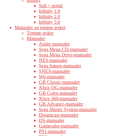
Infinity
Spil + portal
Infinity 1.0
Infinity 2.0
Infinity 3.0
Manualer og tomme æsker
Tomme æsker
Manualer
Andre manualer
Sega Mega CD-manualer
Sega Mega Drive-manualer
NES-manualer
Sega Saturn-manualer
SNES-manualer
Wii-manualer
GB Classic-manualer
Xbox OG-manualer
GB Color-manualer
Xbox 360-manualer
GB Advance-manualer
Sega Master System-manualer
Dreamcast-manualer
DS-manualer
Gamecube-manualer
PS1-manualer