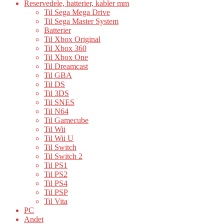
Reservedele, batterier, kabler mm
Til Sega Mega Drive
Til Sega Master System
Batterier
Til Xbox Original
Til Xbox 360
Til Xbox One
Til Dreamcast
Til GBA
Til DS
Til 3DS
Til SNES
Til N64
Til Gamecube
Til Wii
Til Wii U
Til Switch
Til Switch 2
Til PS1
Til PS2
Til PS4
Til PSP
Til Vita
PC
Andet