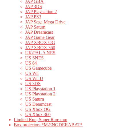
JAP GBA
JAP 3DS
JAP Playstation 2
JAP PS3
JAP Sega Mega Drive
JAP Saturn
JAP Dreamcast
JAP Game Gear
JAP XBOX OG
JAP XBOX 360
UK/PAL A NES
US SNES
US 64
US Gamecube
US Wii
US Wii U
US 3DS
US Playstation 1
US Playstation 2
US Saturn
US Dreamcast
US Xbox OG
US Xbox 360
Limited Run, Super Rare mm
Box protectors *MÆNGDERABAT*