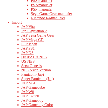
PS2-manualer
PS3-manualer
PSP-manualer
Sega Game Gear-manualer
Nintendo 64-manualer
Import
JAP Vita
Jap Playstation 2
JAP Sega Game Gear
JAP Mega CD
PSP Japan
JAP PS1
JAP DS
UK/PAL A NES
US NES
Sega Genesis
NES Asian Version
Famicom (Jap)
Super Famicom (Jap)
JAP N64
JAP Gamecube
JAP Wii
JAP Switch
JAP Gameboy
JAP Gameboy Color