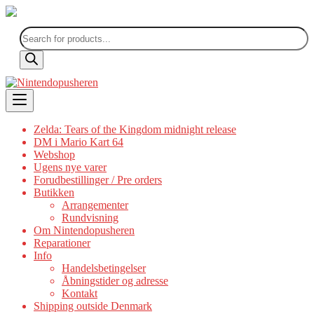
Products
search
Skip
to
content
Zelda: Tears of the Kingdom midnight release
DM i Mario Kart 64
Webshop
Ugens nye varer
Forudbestillinger / Pre orders
Butikken
Arrangementer
Rundvisning
Om Nintendopusheren
Reparationer
Info
Handelsbetingelser
Åbningstider og adresse
Kontakt
Shipping outside Denmark