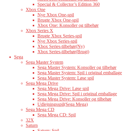
Special & Collector’s Edition 360
Xbox One
Nye Xbox One-spil
Brugte Xbox One-spil
Xbox One: Konsoller og tilbehør
Xbox Series X
Brugte Xbox Series-spil
Nye Xbox Series-spil
Xbox Series-tilbehør(Ny)
Xbox Series-tilbehør(Brugt)
Sega
Sega Master System
Sega Master System: Konsoller og tilbehør
Sega Master System: Spil i original emballage
Sega Master System: Løse spil
Sega Mega Drive
Sega Mega Drive: Løse spil
Sega Mega Drive: Spil i original emballage
Sega Mega Drive: Konsoller og tilbehør
Udlejningsspil(Sega Mega)
Sega Mega CD
Sega Mega CD: Spil
32X
Saturn
Saturn: Spil