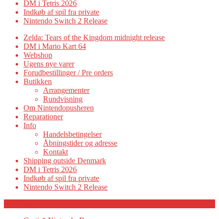
DM i Tetris 2026
Indkøb af spil fra private
Nintendo Switch 2 Release
Zelda: Tears of the Kingdom midnight release
DM i Mario Kart 64
Webshop
Ugens nye varer
Forudbestillinger / Pre orders
Butikken
Arrangementer
Rundvisning
Om Nintendopusheren
Reparationer
Info
Handelsbetingelser
Åbningstider og adresse
Kontakt
Shipping outside Denmark
DM i Tetris 2026
Indkøb af spil fra private
Nintendo Switch 2 Release
Category