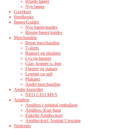
Brugte bøger
Nye bøger
Gavekort
Steelbooks
Bøger/Guides
Nye bøger/guides
Brugte bøger/guides
Merchandise
Brugt merchandise
T-shirts
Bamser og plushies
Lys og lamper
Glas, kopper o. lign
Figurer og statuer
Legetøj og spil
Plakater
Andet merchandise
Andre konsoller
NEO GEO MVS
Amiibos
Amiibos i original emballage
Amiibos: Kun figur
Enkelte Amiibo-kort
Amiibo-kort: Animal Crossing
Nintendo