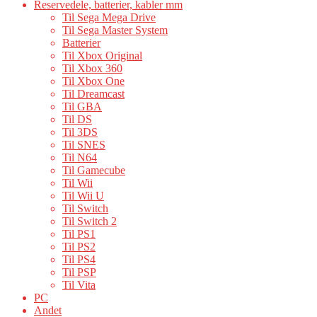
Reservedele, batterier, kabler mm
Til Sega Mega Drive
Til Sega Master System
Batterier
Til Xbox Original
Til Xbox 360
Til Xbox One
Til Dreamcast
Til GBA
Til DS
Til 3DS
Til SNES
Til N64
Til Gamecube
Til Wii
Til Wii U
Til Switch
Til Switch 2
Til PS1
Til PS2
Til PS4
Til PSP
Til Vita
PC
Andet