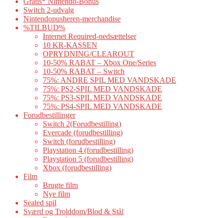
Gratis* Nintendo-Bonus
Switch 2-udvalg
Nintendopusheren-merchandise
%TILBUD%
Internet Required-nedsættelser
10 KR-KASSEN
OPRYDNING/CLEAROUT
10-50% RABAT – Xbox One/Series
10-50% RABAT – Switch
75%: ANDRE SPIL MED VANDSKADE
75%: PS2-SPIL MED VANDSKADE
75%: PS3-SPIL MED VANDSKADE
75%: PS4-SPIL MED VANDSKADE
Forudbestillinger
Switch 2(Forudbestilling)
Evercade (forudbestilling)
Switch (forudbestilling)
Playstation 4 (forudbestilling)
Playstation 5 (forudbestilling)
Xbox (forudbestilling)
Film
Brugte film
Nye film
Sealed spil
Sværd og Trolddom/Blod & Stål