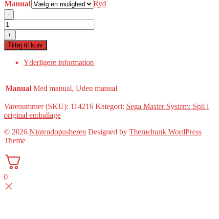
Manual
Ryd
-
Ecco
the
+
Dolphin(Sega
Tilføj til kurv
Master)
antal
Yderligere information
Manual
Med manual, Uden manual
Varenummer (SKU):
114216
Kategori:
Sega Master System: Spil i
original emballage
© 2026
Nintendopusheren
Designed by
Themehunk WordPress
Theme
0