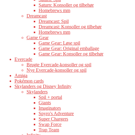
Saturn: Konsoller og tilbehør
Homebrews mm
Dreamcast
Dreamcast: Spil
Dreamcast: Konsoller og tilbehør
Homebrews mm
Game Gear
Game Gear: Løse spil
Game Gear: Original emballage
Game Gear: Konsoller og tilbehør
Evercade
Brugte Evercade-konsoller og spil
Nye Evercade-konsoller og spil
Amiga
Pokémon cards
Skylanders og Disney Infinity
Skylanders
Spil + portal
Giants
Imaginators
Spyro's Adventure
Super Chargers
Swap Force
Trap Team