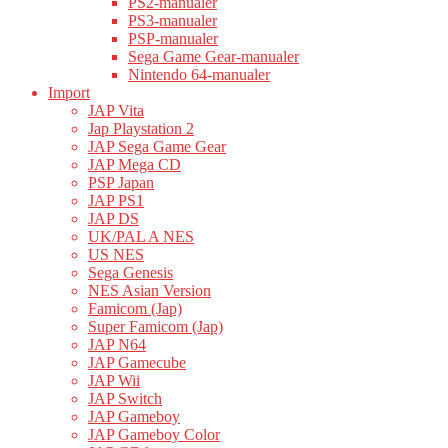
PS2-manualer
PS3-manualer
PSP-manualer
Sega Game Gear-manualer
Nintendo 64-manualer
Import
JAP Vita
Jap Playstation 2
JAP Sega Game Gear
JAP Mega CD
PSP Japan
JAP PS1
JAP DS
UK/PAL A NES
US NES
Sega Genesis
NES Asian Version
Famicom (Jap)
Super Famicom (Jap)
JAP N64
JAP Gamecube
JAP Wii
JAP Switch
JAP Gameboy
JAP Gameboy Color