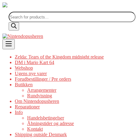
Products
search
Skip
to
content
Zelda: Tears of the Kingdom midnight release
DM i Mario Kart 64
Webshop
Ugens nye varer
Forudbestillinger / Pre orders
Butikken
Arrangementer
Rundvisning
Om Nintendopusheren
Reparationer
Info
Handelsbetingelser
Åbningstider og adresse
Kontakt
Shipping outside Denmark