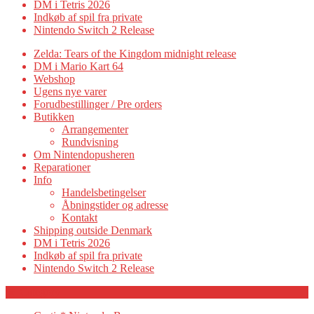
DM i Tetris 2026
Indkøb af spil fra private
Nintendo Switch 2 Release
Zelda: Tears of the Kingdom midnight release
DM i Mario Kart 64
Webshop
Ugens nye varer
Forudbestillinger / Pre orders
Butikken
Arrangementer
Rundvisning
Om Nintendopusheren
Reparationer
Info
Handelsbetingelser
Åbningstider og adresse
Kontakt
Shipping outside Denmark
DM i Tetris 2026
Indkøb af spil fra private
Nintendo Switch 2 Release
Category