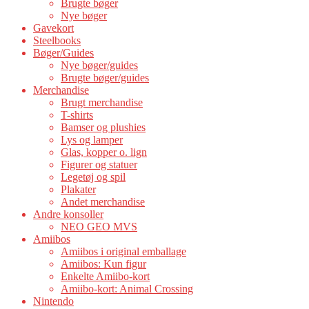
Brugte bøger
Nye bøger
Gavekort
Steelbooks
Bøger/Guides
Nye bøger/guides
Brugte bøger/guides
Merchandise
Brugt merchandise
T-shirts
Bamser og plushies
Lys og lamper
Glas, kopper o. lign
Figurer og statuer
Legetøj og spil
Plakater
Andet merchandise
Andre konsoller
NEO GEO MVS
Amiibos
Amiibos i original emballage
Amiibos: Kun figur
Enkelte Amiibo-kort
Amiibo-kort: Animal Crossing
Nintendo