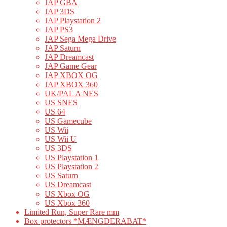
JAP GBA
JAP 3DS
JAP Playstation 2
JAP PS3
JAP Sega Mega Drive
JAP Saturn
JAP Dreamcast
JAP Game Gear
JAP XBOX OG
JAP XBOX 360
UK/PAL A NES
US SNES
US 64
US Gamecube
US Wii
US Wii U
US 3DS
US Playstation 1
US Playstation 2
US Saturn
US Dreamcast
US Xbox OG
US Xbox 360
Limited Run, Super Rare mm
Box protectors *MÆNGDERABAT*