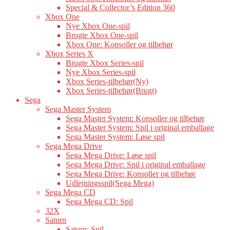
Special & Collector’s Edition 360
Xbox One
Nye Xbox One-spil
Brugte Xbox One-spil
Xbox One: Konsoller og tilbehør
Xbox Series X
Brugte Xbox Series-spil
Nye Xbox Series-spil
Xbox Series-tilbehør(Ny)
Xbox Series-tilbehør(Brugt)
Sega
Sega Master System
Sega Master System: Konsoller og tilbehør
Sega Master System: Spil i original emballage
Sega Master System: Løse spil
Sega Mega Drive
Sega Mega Drive: Løse spil
Sega Mega Drive: Spil i original emballage
Sega Mega Drive: Konsoller og tilbehør
Udlejningsspil(Sega Mega)
Sega Mega CD
Sega Mega CD: Spil
32X
Saturn
Saturn: Spil