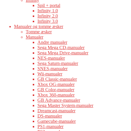
Infinity
Spil + portal
Infinity 1.0
Infinity 2.0
Infinity 3.0
Manualer og tomme æsker
Tomme æsker
Manualer
Andre manualer
Sega Mega CD-manualer
Sega Mega Drive-manualer
NES-manualer
Sega Saturn-manualer
SNES-manualer
Wii-manualer
GB Classic-manualer
Xbox OG-manualer
GB Color-manualer
Xbox 360-manualer
GB Advance-manualer
Sega Master System-manualer
Dreamcast-manualer
DS-manualer
Gamecube-manualer
PS1-manualer