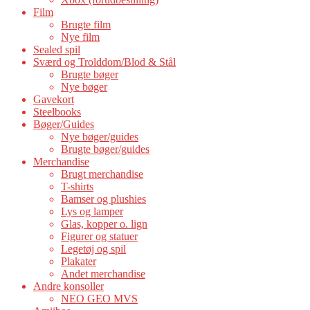
Film
Brugte film
Nye film
Sealed spil
Sværd og Trolddom/Blod & Stål
Brugte bøger
Nye bøger
Gavekort
Steelbooks
Bøger/Guides
Nye bøger/guides
Brugte bøger/guides
Merchandise
Brugt merchandise
T-shirts
Bamser og plushies
Lys og lamper
Glas, kopper o. lign
Figurer og statuer
Legetøj og spil
Plakater
Andet merchandise
Andre konsoller
NEO GEO MVS