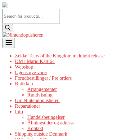
Products
search
Skip
to
content
Zelda: Tears of the Kingdom midnight release
DM i Mario Kart 64
Webshop
Ugens nye varer
Forudbestillinger / Pre orders
Butikken
Arrangementer
Rundvisning
Om Nintendopusheren
Reparationer
Info
Handelsbetingelser
Åbningstider og adresse
Kontakt
Shipping outside Denmark