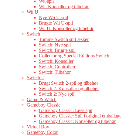
Wii-spil
Wii: Konsoller og tilbehør
Wii U
Nye Wii U-spil
Brugte Wii U-spil
Wii U: Konsoller og tilbehør
Switch
Tomme Switch spil-æsker
Switch: Nye spil
Switch: Brugte spil
Collector og Special Editions Switch
Switch: Konsoller
Switch: Controllere
Switch: Tilbehør
Switch 2
Brugt Switch 2-spil og tilbehør
Switch 2: Konsoller og tilbehør
Switch 2: Nye spil
Game & Watch
Gameboy Classic
Gameboy Classic: Løse spil
Gameboy Classic: Spil i original emballage
Gameboy Classic: Konsoller og tilbehør
Virtual Boy
Gameboy Color