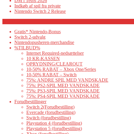
DM i Tetris 2026
Indkøb af spil fra private
Nintendo Switch 2 Release
Category
Gratis* Nintendo-Bonus
Switch 2-udvalg
Nintendopusheren-merchandise
%TILBUD%
Internet Required-nedsættelser
10 KR-KASSEN
OPRYDNING/CLEAROUT
10-50% RABAT – Xbox One/Series
10-50% RABAT – Switch
75%: ANDRE SPIL MED VANDSKADE
75%: PS2-SPIL MED VANDSKADE
75%: PS3-SPIL MED VANDSKADE
75%: PS4-SPIL MED VANDSKADE
Forudbestillinger
Switch 2(Forudbestilling)
Evercade (forudbestilling)
Switch (forudbestilling)
Playstation 4 (forudbestilling)
Playstation 5 (forudbestilling)
Xbox (forudbestilling)