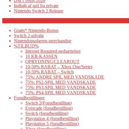
DM i Tetris 2026
Indkøb af spil fra private
Nintendo Switch 2 Release
Category
Gratis* Nintendo-Bonus
Switch 2-udvalg
Nintendopusheren-merchandise
%TILBUD%
Internet Required-nedsættelser
10 KR-KASSEN
OPRYDNING/CLEAROUT
10-50% RABAT – Xbox One/Series
10-50% RABAT – Switch
75%: ANDRE SPIL MED VANDSKADE
75%: PS2-SPIL MED VANDSKADE
75%: PS3-SPIL MED VANDSKADE
75%: PS4-SPIL MED VANDSKADE
Forudbestillinger
Switch 2(Forudbestilling)
Evercade (forudbestilling)
Switch (forudbestilling)
Playstation 4 (forudbestilling)
Playstation 5 (forudbestilling)
Xbox (forudbestilling)