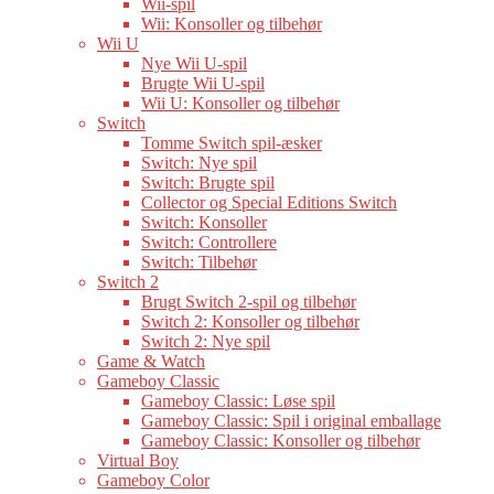
Wii-spil
Wii: Konsoller og tilbehør
Wii U
Nye Wii U-spil
Brugte Wii U-spil
Wii U: Konsoller og tilbehør
Switch
Tomme Switch spil-æsker
Switch: Nye spil
Switch: Brugte spil
Collector og Special Editions Switch
Switch: Konsoller
Switch: Controllere
Switch: Tilbehør
Switch 2
Brugt Switch 2-spil og tilbehør
Switch 2: Konsoller og tilbehør
Switch 2: Nye spil
Game & Watch
Gameboy Classic
Gameboy Classic: Løse spil
Gameboy Classic: Spil i original emballage
Gameboy Classic: Konsoller og tilbehør
Virtual Boy
Gameboy Color