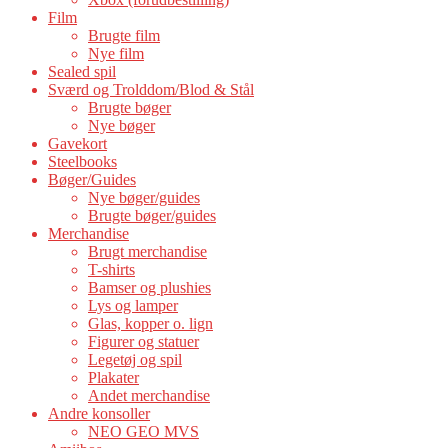
Film
Brugte film
Nye film
Sealed spil
Sværd og Trolddom/Blod & Stål
Brugte bøger
Nye bøger
Gavekort
Steelbooks
Bøger/Guides
Nye bøger/guides
Brugte bøger/guides
Merchandise
Brugt merchandise
T-shirts
Bamser og plushies
Lys og lamper
Glas, kopper o. lign
Figurer og statuer
Legetøj og spil
Plakater
Andet merchandise
Andre konsoller
NEO GEO MVS