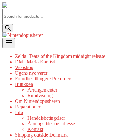
Products
search
Skip
to
content
Zelda: Tears of the Kingdom midnight release
DM i Mario Kart 64
Webshop
Ugens nye varer
Forudbestillinger / Pre orders
Butikken
Arrangementer
Rundvisning
Om Nintendopusheren
Reparationer
Info
Handelsbetingelser
Åbningstider og adresse
Kontakt
Shipping outside Denmark