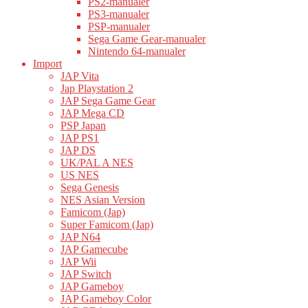
PS2-manualer
PS3-manualer
PSP-manualer
Sega Game Gear-manualer
Nintendo 64-manualer
Import
JAP Vita
Jap Playstation 2
JAP Sega Game Gear
JAP Mega CD
PSP Japan
JAP PS1
JAP DS
UK/PAL A NES
US NES
Sega Genesis
NES Asian Version
Famicom (Jap)
Super Famicom (Jap)
JAP N64
JAP Gamecube
JAP Wii
JAP Switch
JAP Gameboy
JAP Gameboy Color