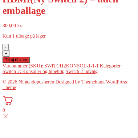
emballage
800,00
kr.
Kun 1 tilbage på lager
-
Original
+
dock
Tilføj til kurv
inkl
Varenummer (SKU):
SWITCH2KONSOL-1-1-1
Kategorier:
strøm
Switch 2: Konsoller og tilbehør
,
Switch 2-udvalg
og
HDMI(Ny
© 2026
Nintendopusheren
Designed by
Themehunk WordPress
Switch
Theme
2)
-
uden
emballage
0
antal