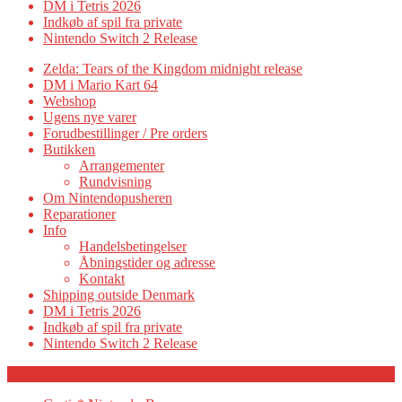
DM i Tetris 2026
Indkøb af spil fra private
Nintendo Switch 2 Release
Zelda: Tears of the Kingdom midnight release
DM i Mario Kart 64
Webshop
Ugens nye varer
Forudbestillinger / Pre orders
Butikken
Arrangementer
Rundvisning
Om Nintendopusheren
Reparationer
Info
Handelsbetingelser
Åbningstider og adresse
Kontakt
Shipping outside Denmark
DM i Tetris 2026
Indkøb af spil fra private
Nintendo Switch 2 Release
Category