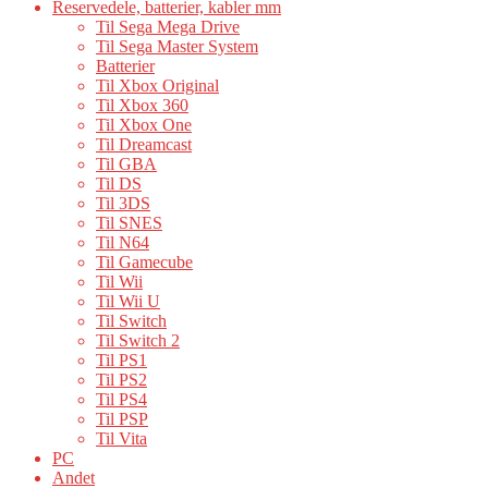
Reservedele, batterier, kabler mm
Til Sega Mega Drive
Til Sega Master System
Batterier
Til Xbox Original
Til Xbox 360
Til Xbox One
Til Dreamcast
Til GBA
Til DS
Til 3DS
Til SNES
Til N64
Til Gamecube
Til Wii
Til Wii U
Til Switch
Til Switch 2
Til PS1
Til PS2
Til PS4
Til PSP
Til Vita
PC
Andet