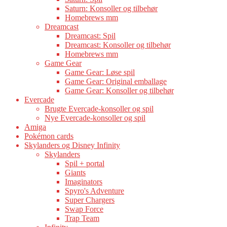
Saturn: Konsoller og tilbehør
Homebrews mm
Dreamcast
Dreamcast: Spil
Dreamcast: Konsoller og tilbehør
Homebrews mm
Game Gear
Game Gear: Løse spil
Game Gear: Original emballage
Game Gear: Konsoller og tilbehør
Evercade
Brugte Evercade-konsoller og spil
Nye Evercade-konsoller og spil
Amiga
Pokémon cards
Skylanders og Disney Infinity
Skylanders
Spil + portal
Giants
Imaginators
Spyro's Adventure
Super Chargers
Swap Force
Trap Team