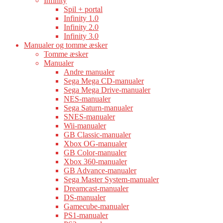
Infinity
Spil + portal
Infinity 1.0
Infinity 2.0
Infinity 3.0
Manualer og tomme æsker
Tomme æsker
Manualer
Andre manualer
Sega Mega CD-manualer
Sega Mega Drive-manualer
NES-manualer
Sega Saturn-manualer
SNES-manualer
Wii-manualer
GB Classic-manualer
Xbox OG-manualer
GB Color-manualer
Xbox 360-manualer
GB Advance-manualer
Sega Master System-manualer
Dreamcast-manualer
DS-manualer
Gamecube-manualer
PS1-manualer