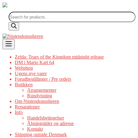
Products
search
Skip
to
content
Zelda: Tears of the Kingdom midnight release
DM i Mario Kart 64
Webshop
Ugens nye varer
Forudbestillinger / Pre orders
Butikken
Arrangementer
Rundvisning
Om Nintendopusheren
Reparationer
Info
Handelsbetingelser
Åbningstider og adresse
Kontakt
Shipping outside Denmark