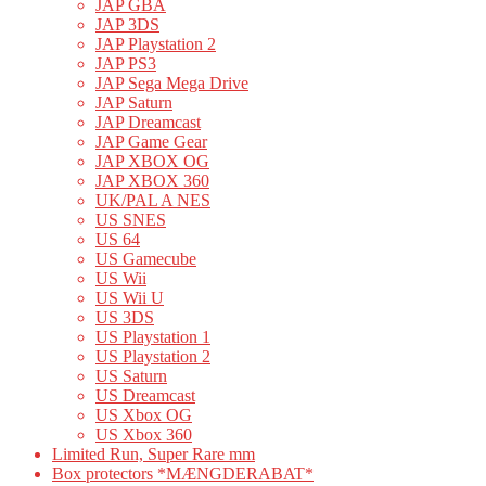
JAP GBA
JAP 3DS
JAP Playstation 2
JAP PS3
JAP Sega Mega Drive
JAP Saturn
JAP Dreamcast
JAP Game Gear
JAP XBOX OG
JAP XBOX 360
UK/PAL A NES
US SNES
US 64
US Gamecube
US Wii
US Wii U
US 3DS
US Playstation 1
US Playstation 2
US Saturn
US Dreamcast
US Xbox OG
US Xbox 360
Limited Run, Super Rare mm
Box protectors *MÆNGDERABAT*