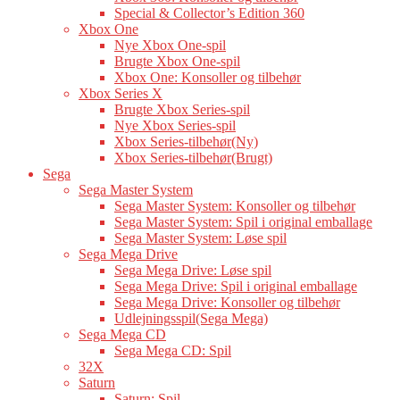
Special & Collector’s Edition 360
Xbox One
Nye Xbox One-spil
Brugte Xbox One-spil
Xbox One: Konsoller og tilbehør
Xbox Series X
Brugte Xbox Series-spil
Nye Xbox Series-spil
Xbox Series-tilbehør(Ny)
Xbox Series-tilbehør(Brugt)
Sega
Sega Master System
Sega Master System: Konsoller og tilbehør
Sega Master System: Spil i original emballage
Sega Master System: Løse spil
Sega Mega Drive
Sega Mega Drive: Løse spil
Sega Mega Drive: Spil i original emballage
Sega Mega Drive: Konsoller og tilbehør
Udlejningsspil(Sega Mega)
Sega Mega CD
Sega Mega CD: Spil
32X
Saturn
Saturn: Spil