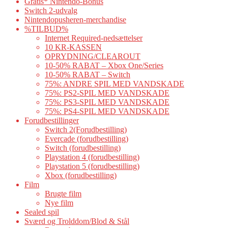
Gratis* Nintendo-Bonus
Switch 2-udvalg
Nintendopusheren-merchandise
%TILBUD%
Internet Required-nedsættelser
10 KR-KASSEN
OPRYDNING/CLEAROUT
10-50% RABAT – Xbox One/Series
10-50% RABAT – Switch
75%: ANDRE SPIL MED VANDSKADE
75%: PS2-SPIL MED VANDSKADE
75%: PS3-SPIL MED VANDSKADE
75%: PS4-SPIL MED VANDSKADE
Forudbestillinger
Switch 2(Forudbestilling)
Evercade (forudbestilling)
Switch (forudbestilling)
Playstation 4 (forudbestilling)
Playstation 5 (forudbestilling)
Xbox (forudbestilling)
Film
Brugte film
Nye film
Sealed spil
Sværd og Trolddom/Blod & Stål