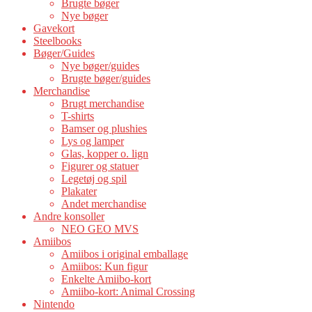
Brugte bøger
Nye bøger
Gavekort
Steelbooks
Bøger/Guides
Nye bøger/guides
Brugte bøger/guides
Merchandise
Brugt merchandise
T-shirts
Bamser og plushies
Lys og lamper
Glas, kopper o. lign
Figurer og statuer
Legetøj og spil
Plakater
Andet merchandise
Andre konsoller
NEO GEO MVS
Amiibos
Amiibos i original emballage
Amiibos: Kun figur
Enkelte Amiibo-kort
Amiibo-kort: Animal Crossing
Nintendo