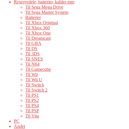
Reservedele, batterier, kabler mm
Til Sega Mega Drive
Til Sega Master System
Batterier
Til Xbox Original
Til Xbox 360
Til Xbox One
Til Dreamcast
Til GBA
Til DS
Til 3DS
Til SNES
Til N64
Til Gamecube
Til Wii
Til Wii U
Til Switch
Til Switch 2
Til PS1
Til PS2
Til PS4
Til PSP
Til Vita
PC
Andet