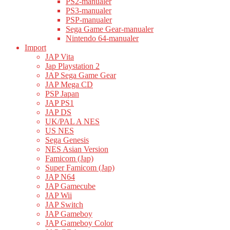
PS2-manualer
PS3-manualer
PSP-manualer
Sega Game Gear-manualer
Nintendo 64-manualer
Import
JAP Vita
Jap Playstation 2
JAP Sega Game Gear
JAP Mega CD
PSP Japan
JAP PS1
JAP DS
UK/PAL A NES
US NES
Sega Genesis
NES Asian Version
Famicom (Jap)
Super Famicom (Jap)
JAP N64
JAP Gamecube
JAP Wii
JAP Switch
JAP Gameboy
JAP Gameboy Color