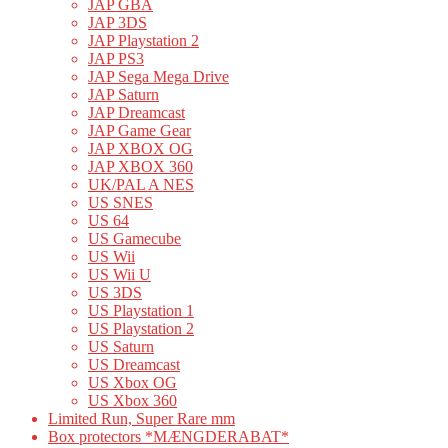
JAP GBA
JAP 3DS
JAP Playstation 2
JAP PS3
JAP Sega Mega Drive
JAP Saturn
JAP Dreamcast
JAP Game Gear
JAP XBOX OG
JAP XBOX 360
UK/PAL A NES
US SNES
US 64
US Gamecube
US Wii
US Wii U
US 3DS
US Playstation 1
US Playstation 2
US Saturn
US Dreamcast
US Xbox OG
US Xbox 360
Limited Run, Super Rare mm
Box protectors *MÆNGDERABAT*