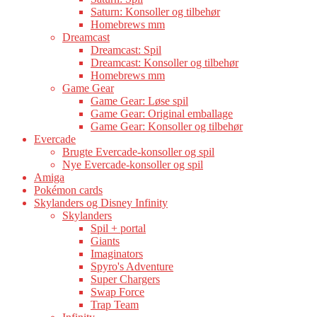
Saturn: Konsoller og tilbehør
Homebrews mm
Dreamcast
Dreamcast: Spil
Dreamcast: Konsoller og tilbehør
Homebrews mm
Game Gear
Game Gear: Løse spil
Game Gear: Original emballage
Game Gear: Konsoller og tilbehør
Evercade
Brugte Evercade-konsoller og spil
Nye Evercade-konsoller og spil
Amiga
Pokémon cards
Skylanders og Disney Infinity
Skylanders
Spil + portal
Giants
Imaginators
Spyro's Adventure
Super Chargers
Swap Force
Trap Team