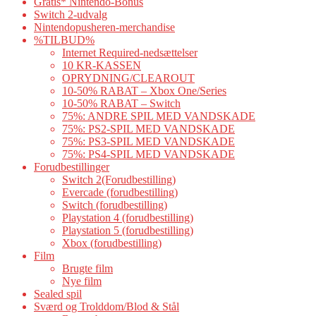
Gratis* Nintendo-Bonus
Switch 2-udvalg
Nintendopusheren-merchandise
%TILBUD%
Internet Required-nedsættelser
10 KR-KASSEN
OPRYDNING/CLEAROUT
10-50% RABAT – Xbox One/Series
10-50% RABAT – Switch
75%: ANDRE SPIL MED VANDSKADE
75%: PS2-SPIL MED VANDSKADE
75%: PS3-SPIL MED VANDSKADE
75%: PS4-SPIL MED VANDSKADE
Forudbestillinger
Switch 2(Forudbestilling)
Evercade (forudbestilling)
Switch (forudbestilling)
Playstation 4 (forudbestilling)
Playstation 5 (forudbestilling)
Xbox (forudbestilling)
Film
Brugte film
Nye film
Sealed spil
Sværd og Trolddom/Blod & Stål