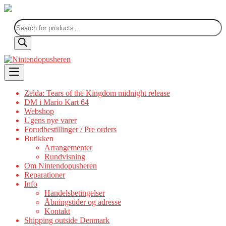
Products
search
Skip
to
content
Zelda: Tears of the Kingdom midnight release
DM i Mario Kart 64
Webshop
Ugens nye varer
Forudbestillinger / Pre orders
Butikken
Arrangementer
Rundvisning
Om Nintendopusheren
Reparationer
Info
Handelsbetingelser
Åbningstider og adresse
Kontakt
Shipping outside Denmark