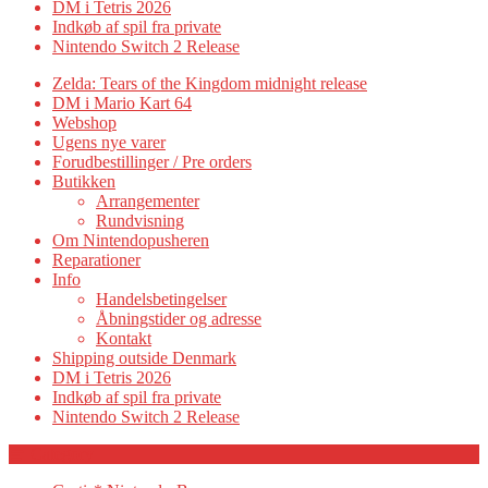
DM i Tetris 2026
Indkøb af spil fra private
Nintendo Switch 2 Release
Zelda: Tears of the Kingdom midnight release
DM i Mario Kart 64
Webshop
Ugens nye varer
Forudbestillinger / Pre orders
Butikken
Arrangementer
Rundvisning
Om Nintendopusheren
Reparationer
Info
Handelsbetingelser
Åbningstider og adresse
Kontakt
Shipping outside Denmark
DM i Tetris 2026
Indkøb af spil fra private
Nintendo Switch 2 Release
Category