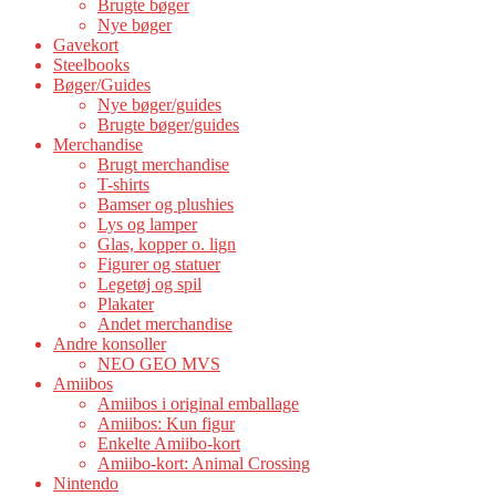
Brugte bøger
Nye bøger
Gavekort
Steelbooks
Bøger/Guides
Nye bøger/guides
Brugte bøger/guides
Merchandise
Brugt merchandise
T-shirts
Bamser og plushies
Lys og lamper
Glas, kopper o. lign
Figurer og statuer
Legetøj og spil
Plakater
Andet merchandise
Andre konsoller
NEO GEO MVS
Amiibos
Amiibos i original emballage
Amiibos: Kun figur
Enkelte Amiibo-kort
Amiibo-kort: Animal Crossing
Nintendo