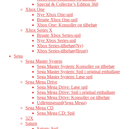
Special & Collector’s Edition 360
Xbox One
Nye Xbox One-spil
Brugte Xbox One-spil
Xbox One: Konsoller og tilbehør
Xbox Series X
Brugte Xbox Series-spil
Nye Xbox Series-spil
Xbox Series-tilbehør(Ny)
Xbox Series-tilbehør(Brugt)
Sega
Sega Master System
Sega Master System: Konsoller og tilbehør
Sega Master System: Spil i original emballage
Sega Master System: Løse spil
Sega Mega Drive
Sega Mega Drive: Løse spil
Sega Mega Drive: Spil i original emballage
Sega Mega Drive: Konsoller og tilbehør
Udlejningsspil(Sega Mega)
Sega Mega CD
Sega Mega CD: Spil
32X
Saturn
Saturn: Spil