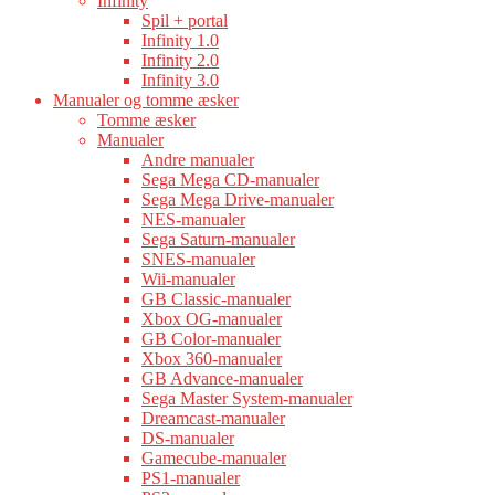
Infinity
Spil + portal
Infinity 1.0
Infinity 2.0
Infinity 3.0
Manualer og tomme æsker
Tomme æsker
Manualer
Andre manualer
Sega Mega CD-manualer
Sega Mega Drive-manualer
NES-manualer
Sega Saturn-manualer
SNES-manualer
Wii-manualer
GB Classic-manualer
Xbox OG-manualer
GB Color-manualer
Xbox 360-manualer
GB Advance-manualer
Sega Master System-manualer
Dreamcast-manualer
DS-manualer
Gamecube-manualer
PS1-manualer