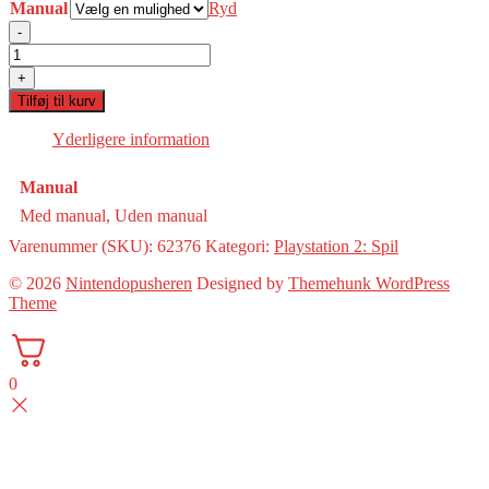
Manual
Ryd
-
Disney
Sing
+
It:
Tilføj til kurv
Pop
Hits(PS2)
Yderligere information
antal
Manual
Med manual, Uden manual
Varenummer (SKU):
62376
Kategori:
Playstation 2: Spil
© 2026
Nintendopusheren
Designed by
Themehunk WordPress
Theme
0