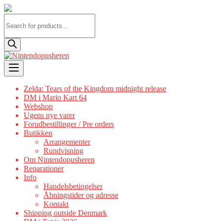
Products
search
Skip
to
content
Zelda: Tears of the Kingdom midnight release
DM i Mario Kart 64
Webshop
Ugens nye varer
Forudbestillinger / Pre orders
Butikken
Arrangementer
Rundvisning
Om Nintendopusheren
Reparationer
Info
Handelsbetingelser
Åbningstider og adresse
Kontakt
Shipping outside Denmark