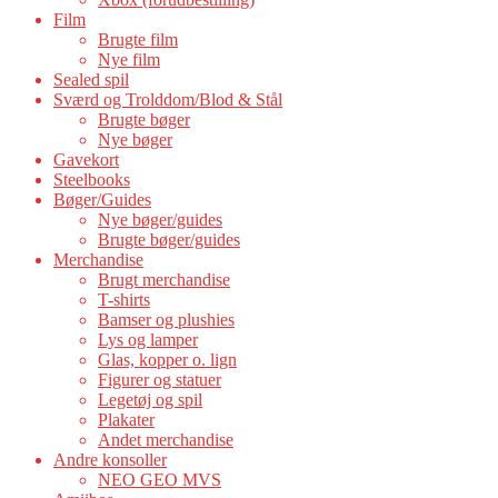
Film
Brugte film
Nye film
Sealed spil
Sværd og Trolddom/Blod & Stål
Brugte bøger
Nye bøger
Gavekort
Steelbooks
Bøger/Guides
Nye bøger/guides
Brugte bøger/guides
Merchandise
Brugt merchandise
T-shirts
Bamser og plushies
Lys og lamper
Glas, kopper o. lign
Figurer og statuer
Legetøj og spil
Plakater
Andet merchandise
Andre konsoller
NEO GEO MVS