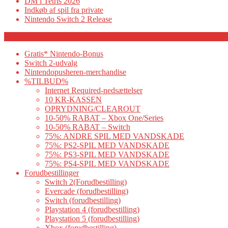
DM i Tetris 2026
Indkøb af spil fra private
Nintendo Switch 2 Release
Category
Gratis* Nintendo-Bonus
Switch 2-udvalg
Nintendopusheren-merchandise
%TILBUD%
Internet Required-nedsættelser
10 KR-KASSEN
OPRYDNING/CLEAROUT
10-50% RABAT – Xbox One/Series
10-50% RABAT – Switch
75%: ANDRE SPIL MED VANDSKADE
75%: PS2-SPIL MED VANDSKADE
75%: PS3-SPIL MED VANDSKADE
75%: PS4-SPIL MED VANDSKADE
Forudbestillinger
Switch 2(Forudbestilling)
Evercade (forudbestilling)
Switch (forudbestilling)
Playstation 4 (forudbestilling)
Playstation 5 (forudbestilling)
Xbox (forudbestilling)