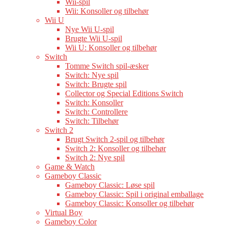
Wii-spil
Wii: Konsoller og tilbehør
Wii U
Nye Wii U-spil
Brugte Wii U-spil
Wii U: Konsoller og tilbehør
Switch
Tomme Switch spil-æsker
Switch: Nye spil
Switch: Brugte spil
Collector og Special Editions Switch
Switch: Konsoller
Switch: Controllere
Switch: Tilbehør
Switch 2
Brugt Switch 2-spil og tilbehør
Switch 2: Konsoller og tilbehør
Switch 2: Nye spil
Game & Watch
Gameboy Classic
Gameboy Classic: Løse spil
Gameboy Classic: Spil i original emballage
Gameboy Classic: Konsoller og tilbehør
Virtual Boy
Gameboy Color