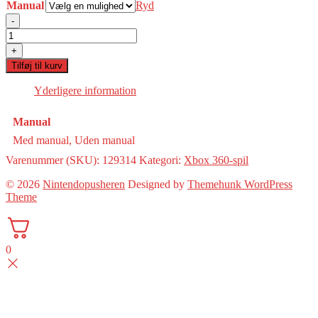
Manual
til
Ryd
75,00 kr.
-
Dishonored(360)
antal
+
Tilføj til kurv
Yderligere information
Manual
Med manual, Uden manual
Varenummer (SKU):
129314
Kategori:
Xbox 360-spil
© 2026
Nintendopusheren
Designed by
Themehunk WordPress
Theme
0