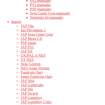
PS2-manualer
PS3-manualer
PSP-manualer
Sega Game Gear-manualer
Nintendo 64-manualer
Import
JAP Vita
Jap Playstation 2
JAP Sega Game Gear
JAP Mega CD
PSP Japan
JAP PS1
JAP DS
UK/PAL A NES
US NES
Sega Genesis
NES Asian Version
Famicom (Jap)
Super Famicom (Jap)
JAP N64
JAP Gamecube
JAP Wii
JAP Switch
JAP Gameboy
JAP Gameboy Color