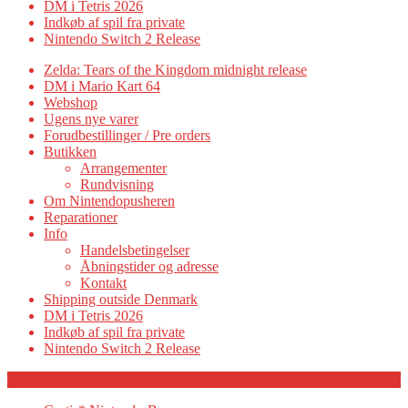
DM i Tetris 2026
Indkøb af spil fra private
Nintendo Switch 2 Release
Zelda: Tears of the Kingdom midnight release
DM i Mario Kart 64
Webshop
Ugens nye varer
Forudbestillinger / Pre orders
Butikken
Arrangementer
Rundvisning
Om Nintendopusheren
Reparationer
Info
Handelsbetingelser
Åbningstider og adresse
Kontakt
Shipping outside Denmark
DM i Tetris 2026
Indkøb af spil fra private
Nintendo Switch 2 Release
Category