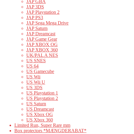
JAP GBA
JAP 3DS
JAP Playstation 2
JAP PS3
JAP Sega Mega Drive
JAP Saturn
JAP Dreamcast
JAP Game Gear
JAP XBOX OG
JAP XBOX 360
UK/PAL A NES
US SNES
US 64
US Gamecube
US Wii
US Wii U
US 3DS
US Playstation 1
US Playstation 2
US Saturn
US Dreamcast
US Xbox OG
US Xbox 360
Limited Run, Super Rare mm
Box protectors *MÆNGDERABAT*