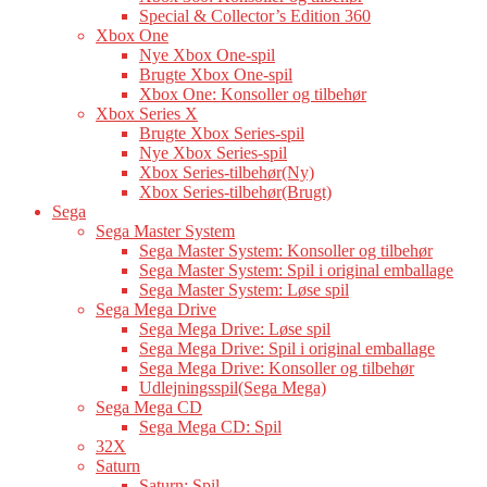
Special & Collector’s Edition 360
Xbox One
Nye Xbox One-spil
Brugte Xbox One-spil
Xbox One: Konsoller og tilbehør
Xbox Series X
Brugte Xbox Series-spil
Nye Xbox Series-spil
Xbox Series-tilbehør(Ny)
Xbox Series-tilbehør(Brugt)
Sega
Sega Master System
Sega Master System: Konsoller og tilbehør
Sega Master System: Spil i original emballage
Sega Master System: Løse spil
Sega Mega Drive
Sega Mega Drive: Løse spil
Sega Mega Drive: Spil i original emballage
Sega Mega Drive: Konsoller og tilbehør
Udlejningsspil(Sega Mega)
Sega Mega CD
Sega Mega CD: Spil
32X
Saturn
Saturn: Spil