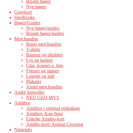
Brugte bøger
Nye bøger
Gavekort
Steelbooks
Bøger/Guides
Nye bøger/guides
Brugte bøger/guides
Merchandise
Brugt merchandise
T-shirts
Bamser og plushies
Lys og lamper
Glas, kopper o. lign
Figurer og statuer
Legetøj og spil
Plakater
Andet merchandise
Andre konsoller
NEO GEO MVS
Amiibos
Amiibos i original emballage
Amiibos: Kun figur
Enkelte Amiibo-kort
Amiibo-kort: Animal Crossing
Nintendo