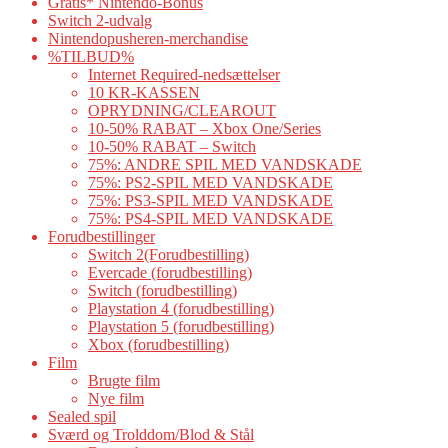
Gratis* Nintendo-Bonus
Switch 2-udvalg
Nintendopusheren-merchandise
%TILBUD%
Internet Required-nedsættelser
10 KR-KASSEN
OPRYDNING/CLEAROUT
10-50% RABAT – Xbox One/Series
10-50% RABAT – Switch
75%: ANDRE SPIL MED VANDSKADE
75%: PS2-SPIL MED VANDSKADE
75%: PS3-SPIL MED VANDSKADE
75%: PS4-SPIL MED VANDSKADE
Forudbestillinger
Switch 2(Forudbestilling)
Evercade (forudbestilling)
Switch (forudbestilling)
Playstation 4 (forudbestilling)
Playstation 5 (forudbestilling)
Xbox (forudbestilling)
Film
Brugte film
Nye film
Sealed spil
Sværd og Trolddom/Blod & Stål