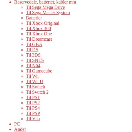
Reservedele, batterier, kabler mm
Til Sega Mega Drive
Til Sega Master System
Batterier
Til Xbox Original
Til Xbox 360
Til Xbox One
Til Dreamcast
Til GBA
Til DS
Til 3DS
Til SNES
Til N64
Til Gamecube
Til Wii
Til Wii U
Til Switch
Til Switch 2
Til PS1
Til PS2
Til PS4
Til PSP
Til Vita
PC
Andet