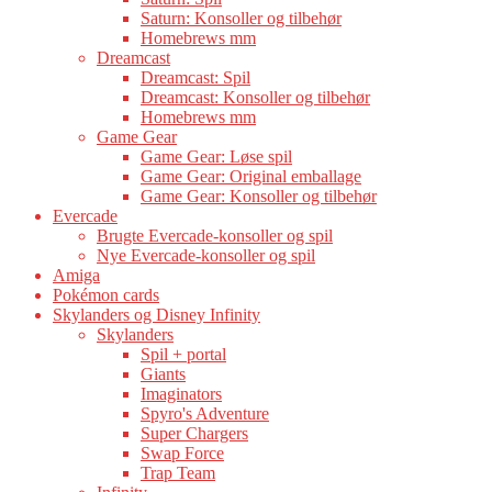
Saturn: Konsoller og tilbehør
Homebrews mm
Dreamcast
Dreamcast: Spil
Dreamcast: Konsoller og tilbehør
Homebrews mm
Game Gear
Game Gear: Løse spil
Game Gear: Original emballage
Game Gear: Konsoller og tilbehør
Evercade
Brugte Evercade-konsoller og spil
Nye Evercade-konsoller og spil
Amiga
Pokémon cards
Skylanders og Disney Infinity
Skylanders
Spil + portal
Giants
Imaginators
Spyro's Adventure
Super Chargers
Swap Force
Trap Team