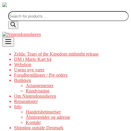
Products
search
Skip
to
content
Zelda: Tears of the Kingdom midnight release
DM i Mario Kart 64
Webshop
Ugens nye varer
Forudbestillinger / Pre orders
Butikken
Arrangementer
Rundvisning
Om Nintendopusheren
Reparationer
Info
Handelsbetingelser
Åbningstider og adresse
Kontakt
Shipping outside Denmark