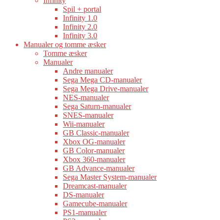
Infinity
Spil + portal
Infinity 1.0
Infinity 2.0
Infinity 3.0
Manualer og tomme æsker
Tomme æsker
Manualer
Andre manualer
Sega Mega CD-manualer
Sega Mega Drive-manualer
NES-manualer
Sega Saturn-manualer
SNES-manualer
Wii-manualer
GB Classic-manualer
Xbox OG-manualer
GB Color-manualer
Xbox 360-manualer
GB Advance-manualer
Sega Master System-manualer
Dreamcast-manualer
DS-manualer
Gamecube-manualer
PS1-manualer