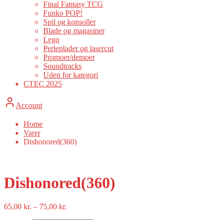
Final Fantasy TCG
Funko POP!
Spil og konsoller
Blade og magasiner
Lego
Perleplader og lasercut
Promoer/demoer
Soundtracks
Uden for kategori
CTEC 2025
Account
Home
Varer
Dishonored(360)
Dishonored(360)
Prisinterval:
65,00
kr.
–
75,00
kr.
65,00 kr.