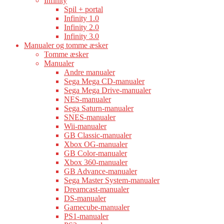
Infinity
Spil + portal
Infinity 1.0
Infinity 2.0
Infinity 3.0
Manualer og tomme æsker
Tomme æsker
Manualer
Andre manualer
Sega Mega CD-manualer
Sega Mega Drive-manualer
NES-manualer
Sega Saturn-manualer
SNES-manualer
Wii-manualer
GB Classic-manualer
Xbox OG-manualer
GB Color-manualer
Xbox 360-manualer
GB Advance-manualer
Sega Master System-manualer
Dreamcast-manualer
DS-manualer
Gamecube-manualer
PS1-manualer