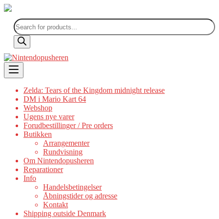
Products
search
Skip
to
content
Zelda: Tears of the Kingdom midnight release
DM i Mario Kart 64
Webshop
Ugens nye varer
Forudbestillinger / Pre orders
Butikken
Arrangementer
Rundvisning
Om Nintendopusheren
Reparationer
Info
Handelsbetingelser
Åbningstider og adresse
Kontakt
Shipping outside Denmark