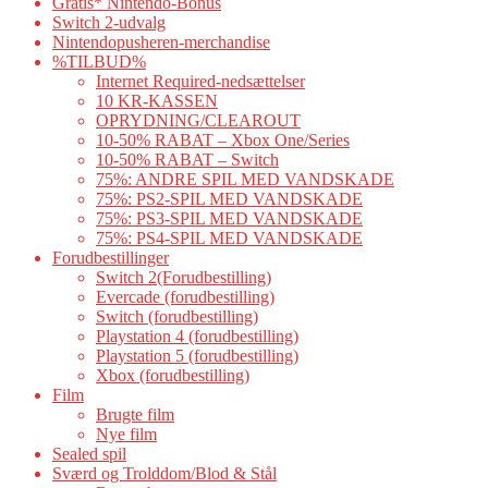
Gratis* Nintendo-Bonus
Switch 2-udvalg
Nintendopusheren-merchandise
%TILBUD%
Internet Required-nedsættelser
10 KR-KASSEN
OPRYDNING/CLEAROUT
10-50% RABAT – Xbox One/Series
10-50% RABAT – Switch
75%: ANDRE SPIL MED VANDSKADE
75%: PS2-SPIL MED VANDSKADE
75%: PS3-SPIL MED VANDSKADE
75%: PS4-SPIL MED VANDSKADE
Forudbestillinger
Switch 2(Forudbestilling)
Evercade (forudbestilling)
Switch (forudbestilling)
Playstation 4 (forudbestilling)
Playstation 5 (forudbestilling)
Xbox (forudbestilling)
Film
Brugte film
Nye film
Sealed spil
Sværd og Trolddom/Blod & Stål