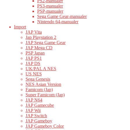
PS2-manualer
PS3-manualer
PSP-manualer
Sega Game Gear-manualer
Nintendo 64-manualer
Import
JAP Vita
Jap Playstation 2
JAP Sega Game Gear
JAP Mega CD
PSP Japan
JAP PS1
JAP DS
UK/PAL A NES
US NES
Sega Genesis
NES Asian Version
Famicom (Jap)
Super Famicom (Jap)
JAP N64
JAP Gamecube
JAP Wii
JAP Switch
JAP Gameboy
JAP Gameboy Color