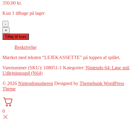
350,00
kr.
Kun 1 tilbage på lager
-
Diddy
+
Kong
Tilføj til kurv
Racing(N64
tidligere
Beskrivelse
udlejningsspil)
antal
Mærket med teksten “LEJEKASSETTE” på toppen af spillet.
Varenummer (SKU):
108051-1
Kategorier:
Nintendo 64: Løse spil
,
Udlejningsspil (N64)
© 2026
Nintendopusheren
Designed by
Themehunk WordPress
Theme
0