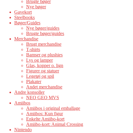
Brugte bøger
Nye bøger
Gavekort
Steelbooks
Bøger/Guides
Nye bøger/guides
Brugte bøger/guides
Merchandise
Brugt merchandise
T-shirts
Bamser og plushies
Lys og lamper
Glas, kopper o. lign
Figurer og statuer
Legetøj og spil
Plakater
Andet merchandise
Andre konsoller
NEO GEO MVS
Amiibos
Amiibos i original emballage
Amiibos: Kun figur
Enkelte Amiibo-kort
Amiibo-kort: Animal Crossing
Nintendo