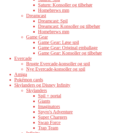
Saturn: Konsoller og tilbehør
Homebrews mm
Dreamcast
Dreamcast: Spil
Dreamcast: Konsoller og tilbehør
Homebrews mm
Game Gear
Game Gear: Løse spil
Game Gear: Original emballage
Game Gear: Konsoller og tilbehør
Evercade
Brugte Evercade-konsoller og spil
Nye Evercade-konsoller og spil
Amiga
Pokémon cards
Skylanders og Disney Infinity
Skylanders
Spil + portal
Giants
Imaginators
Spyro's Adventure
Super Chargers
Swap Force
Trap Team