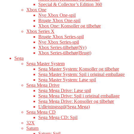
Special & Collector’s Edition 360
Xbox One
Nye Xbox One-spil
Brugte Xbox One-spil
Xbox One: Konsoller og tilbehør
Xbox Series X
Brugte Xbox Series-spil
Nye Xbox Series-spil
Xbox Series-tilbehør(Ny)
Xbox Series-tilbehør(Brugt)
Sega
Sega Master System
Sega Master System: Konsoller og tilbehør
Sega Master System: Spil i original emballage
Sega Master System: Løse spil
Sega Mega Drive
Sega Mega Drive: Løse spil
Sega Mega Drive: Spil i original emballage
Sega Mega Drive: Konsoller og tilbehør
Udlejningsspil(Sega Mega)
Sega Mega CD
Sega Mega CD: Spil
32X
Saturn
Saturn: Spil