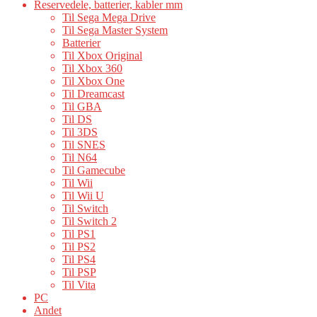
Reservedele, batterier, kabler mm
Til Sega Mega Drive
Til Sega Master System
Batterier
Til Xbox Original
Til Xbox 360
Til Xbox One
Til Dreamcast
Til GBA
Til DS
Til 3DS
Til SNES
Til N64
Til Gamecube
Til Wii
Til Wii U
Til Switch
Til Switch 2
Til PS1
Til PS2
Til PS4
Til PSP
Til Vita
PC
Andet