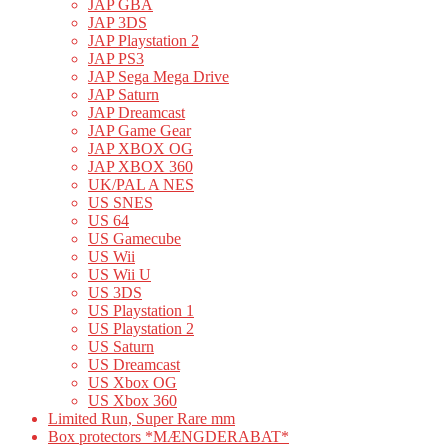
JAP GBA
JAP 3DS
JAP Playstation 2
JAP PS3
JAP Sega Mega Drive
JAP Saturn
JAP Dreamcast
JAP Game Gear
JAP XBOX OG
JAP XBOX 360
UK/PAL A NES
US SNES
US 64
US Gamecube
US Wii
US Wii U
US 3DS
US Playstation 1
US Playstation 2
US Saturn
US Dreamcast
US Xbox OG
US Xbox 360
Limited Run, Super Rare mm
Box protectors *MÆNGDERABAT*