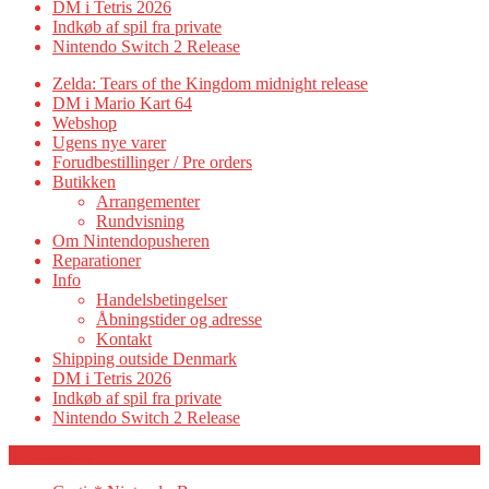
DM i Tetris 2026
Indkøb af spil fra private
Nintendo Switch 2 Release
Zelda: Tears of the Kingdom midnight release
DM i Mario Kart 64
Webshop
Ugens nye varer
Forudbestillinger / Pre orders
Butikken
Arrangementer
Rundvisning
Om Nintendopusheren
Reparationer
Info
Handelsbetingelser
Åbningstider og adresse
Kontakt
Shipping outside Denmark
DM i Tetris 2026
Indkøb af spil fra private
Nintendo Switch 2 Release
Category