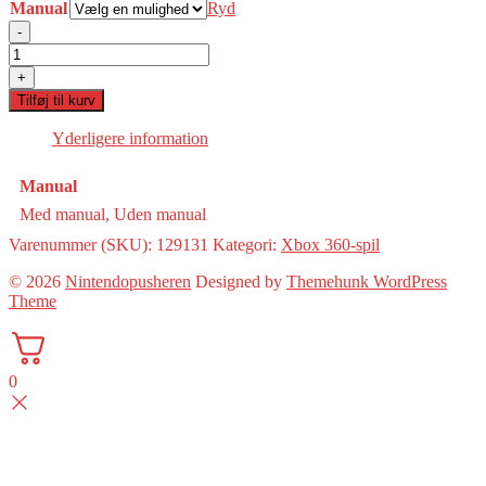
Manual
Ryd
-
Dead
Island(GOTY)
+
(360)
Tilføj til kurv
antal
Yderligere information
Manual
Med manual, Uden manual
Varenummer (SKU):
129131
Kategori:
Xbox 360-spil
© 2026
Nintendopusheren
Designed by
Themehunk WordPress
Theme
0