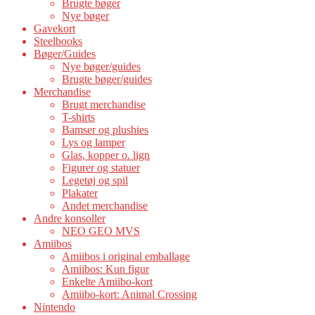
Brugte bøger
Nye bøger
Gavekort
Steelbooks
Bøger/Guides
Nye bøger/guides
Brugte bøger/guides
Merchandise
Brugt merchandise
T-shirts
Bamser og plushies
Lys og lamper
Glas, kopper o. lign
Figurer og statuer
Legetøj og spil
Plakater
Andet merchandise
Andre konsoller
NEO GEO MVS
Amiibos
Amiibos i original emballage
Amiibos: Kun figur
Enkelte Amiibo-kort
Amiibo-kort: Animal Crossing
Nintendo