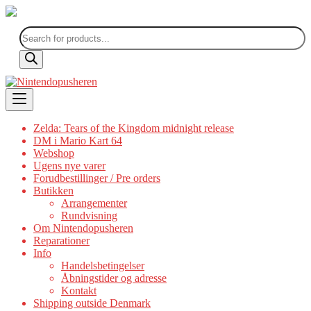
Products
search
Skip
to
content
Zelda: Tears of the Kingdom midnight release
DM i Mario Kart 64
Webshop
Ugens nye varer
Forudbestillinger / Pre orders
Butikken
Arrangementer
Rundvisning
Om Nintendopusheren
Reparationer
Info
Handelsbetingelser
Åbningstider og adresse
Kontakt
Shipping outside Denmark