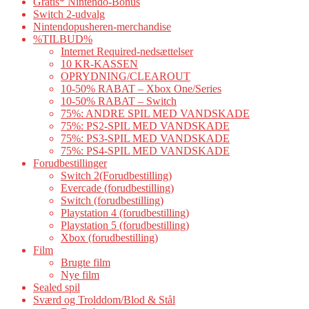
Gratis* Nintendo-Bonus
Switch 2-udvalg
Nintendopusheren-merchandise
%TILBUD%
Internet Required-nedsættelser
10 KR-KASSEN
OPRYDNING/CLEAROUT
10-50% RABAT – Xbox One/Series
10-50% RABAT – Switch
75%: ANDRE SPIL MED VANDSKADE
75%: PS2-SPIL MED VANDSKADE
75%: PS3-SPIL MED VANDSKADE
75%: PS4-SPIL MED VANDSKADE
Forudbestillinger
Switch 2(Forudbestilling)
Evercade (forudbestilling)
Switch (forudbestilling)
Playstation 4 (forudbestilling)
Playstation 5 (forudbestilling)
Xbox (forudbestilling)
Film
Brugte film
Nye film
Sealed spil
Sværd og Trolddom/Blod & Stål