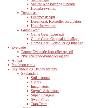
Saturn: Konsoller og tilbehør
Homebrews mm
Dreamcast
Dreamcast: Spil
Dreamcast: Konsoller og tilbehør
Homebrews mm
Game Gear
Game Gear: Løse spil
Game Gear: Original emballage
Game Gear: Konsoller og tilbehør
Evercade
Brugte Evercade-konsoller og spil
Nye Evercade-konsoller og spil
Amiga
Pokémon cards
Skylanders og Disney Infinity
Skylanders
Spil + portal
Giants
Imaginators
Spyro's Adventure
Super Chargers
Swap Force
Trap Team