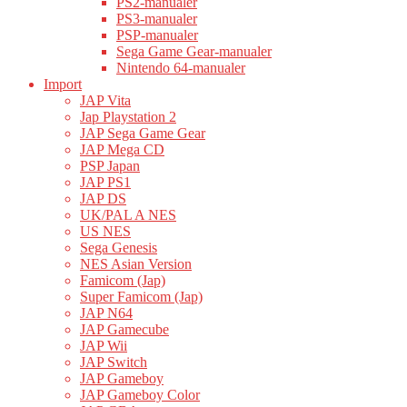
PS2-manualer
PS3-manualer
PSP-manualer
Sega Game Gear-manualer
Nintendo 64-manualer
Import
JAP Vita
Jap Playstation 2
JAP Sega Game Gear
JAP Mega CD
PSP Japan
JAP PS1
JAP DS
UK/PAL A NES
US NES
Sega Genesis
NES Asian Version
Famicom (Jap)
Super Famicom (Jap)
JAP N64
JAP Gamecube
JAP Wii
JAP Switch
JAP Gameboy
JAP Gameboy Color