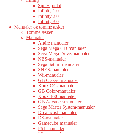
Infinity
Spil + portal
Infinity 1.0
Infinity 2.0
Infinity 3.0
Manualer og tomme æsker
Tomme æsker
Manualer
Andre manualer
Sega Mega CD-manualer
Sega Mega Drive-manualer
NES-manualer
Sega Saturn-manualer
SNES-manualer
Wii-manualer
GB Classic-manualer
Xbox OG-manualer
GB Color-manualer
Xbox 360-manualer
GB Advance-manualer
Sega Master System-manualer
Dreamcast-manualer
DS-manualer
Gamecube-manualer
PS1-manualer