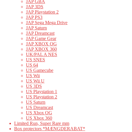
JAP GBA
JAP 3DS
JAP Playstation 2
JAP PS3
JAP Sega Mega Drive
JAP Saturn
JAP Dreamcast
JAP Game Gear
JAP XBOX OG
JAP XBOX 360
UK/PAL A NES
US SNES
US 64
US Gamecube
US Wii
US Wii U
US 3DS
US Playstation 1
US Playstation 2
US Saturn
US Dreamcast
US Xbox OG
US Xbox 360
Limited Run, Super Rare mm
Box protectors *MÆNGDERABAT*