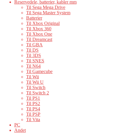
Reservedele, batterier, kabler mm
Til Sega Mega Drive
Til Sega Master System
Batterier
Til Xbox Original
Til Xbox 360
Til Xbox One
Til Dreamcast
Til GBA
Til DS
Til 3DS
Til SNES
Til N64
Til Gamecube
Til Wii
Til Wii U
Til Switch
Til Switch 2
Til PS1
Til PS2
Til PS4
Til PSP
Til Vita
PC
Andet